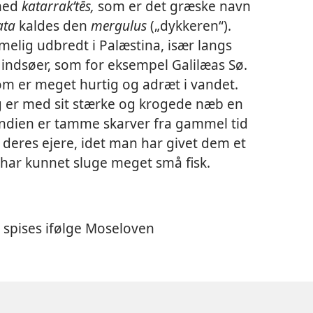
 med
katarrakʹtēs,
som er det græske navn
ata
kaldes den
mergulus
(„dykkeren“).
melig udbredt i Palæstina, især langs
indsøer, som for eksempel Galilæas Sø.
om er meget hurtig og adræt i vandet.
er med sit stærke og krogede næb en
f Indien er tamme skarver fra gammel tid
til deres ejere, idet man har givet dem et
 har kunnet sluge meget små fisk.
e spises ifølge Moseloven