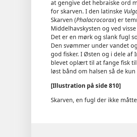
at gengive det hebraiske ord
for skarven. I den latinske
Vulg
Skarven (
Phalacrocorax
) er tem
Middelhavskysten og ved visse 
Det er en mørk og slank fugl s
Den svømmer under vandet og 
god fisker. I Østen og i dele a
blevet oplært til at fange fisk 
løst bånd om halsen så de kun
[Illustration på side 810]
Skarven, en fugl der ikke mått