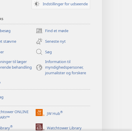
Indstillinger for udseende
ks
 besøg
Find et møde
(åbner
nyt
et stævne
Seneste nyt
vindue)
er
Søg
ninger til læger
Information til
ørende behandling
myndighedspersoner,
journalister og forskere
p
ag
chtower ONLINE
®
JW Hub
(åbner
RARY™
nyt
®
vindue)
ibrary
Watchtower Library