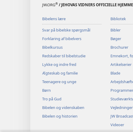
®
JW.ORG
/ JEHOVAS VIDNERS OFFICIELLE HJEMM
Bibelens lære
Bibliotek
Svar på bibelske spørgsmål
Bibler
Forklaring af bibelvers
Bøger
Bibelkursus
Brochurer
Redskaber til bibelstudie
Emnekort, fo
Lykke og indre fred
Artikelserier
Ægteskab og familie
Blade
Teenagere og unge
Arbejdshæft
Børn
Programme
Tro på Gud
Studieværkt
Bibelen og videnskaben
Vejledninger
Bibelen og historien
JW Broadcas
Videoer