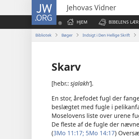
JW.ORG
Jehovas Vidner
HJEM
BIBELENS LÆR
Bibliotek
Bøger
Indsigt i Den Hellige Skrift
Skarv
[hebr.:
sjalakhʹ
].
En stor, årefodet fugl der fang
beslægtet med fugle i pelikanf
Moselovens liste over urene
fu
De fleste af de fugle der nævne
(
3Mo 11:17;
5Mo 14:17
) Overs