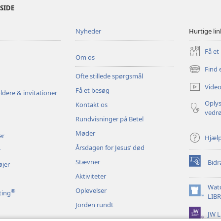
ESIDE
Nyheder
Hurtige lin
Få et
Om os
Find 
(åbner
Ofte stillede spørgsmål
nyt
Video
Få et besøg
vindue)
ldere & invitationer
Oplys
Kontakt os
vedr
Rundvisninger på Betel
Møder
er
Hjæl
Årsdagen for Jesus’ død
r
Stævner
Bidr
øjer
(åbner
nyt
Aktiviteter
vindue)
Wat
Oplevelser
®
ting
(åbner
LIB
Jorden rundt
nyt
JW L
vindue)