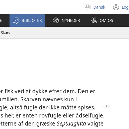
Dansk
Log
Vælg
(å
sprog
ny
E
BIBLIOTEK
NYHEDER
OM OS
vi
Skarv
er fisk ved at dykke efter dem. Den er
amilien. Skarven nævnes kun i
gle, altså fugle der ikke måtte spises.
s her, er enten rovfugle eller ådselfugle.
ætterne af den græske
Septuaginta
valgte