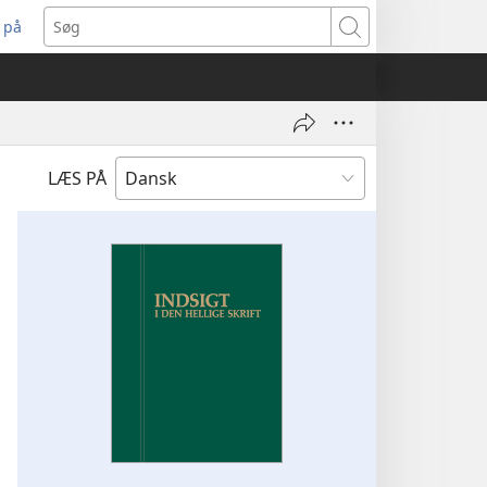
 på
bner
Søg
t
ndue)
LÆS PÅ