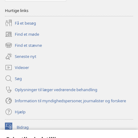
Hurtige links
Få et besøg
Find et møde
(åbner
nyt
Find et stævne
(åbner
vindue)
nyt
Seneste nyt
vindue)
Videoer
Søg
Oplysninger til læger vedrørende behandling
Information til myndighedspersoner, journalister og forskere
Hjælp
Bidrag
(åbner
nyt