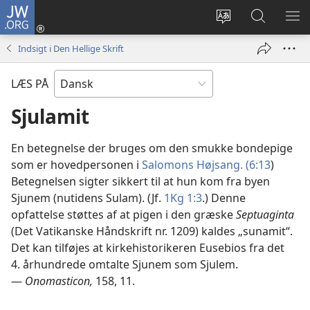
JW.ORG
Log
på
Vælg
Søg
VIS
(åbner
sprog
på
ME
Indsigt i Den Hellige Skrift
nyt
JW.ORG
vindue)
LÆS PÅ
Sjulamit
En betegnelse der bruges om den smukke bondepige
som er hovedpersonen i
Salomons Højsang. (6:13
)
Betegnelsen sigter sikkert til at hun kom fra byen
Sjunem (nutidens Sulam). (Jf.
1Kg 1:3
.) Denne
opfattelse støttes af at pigen i den græske
Septuaginta
(Det Vatikanske Håndskrift nr. 1209) kaldes „sunamit“.
Det kan tilføjes at kirkehistorikeren Eusebios fra det
4. århundrede omtalte Sjunem som Sjulem.
—
Onomasticon,
158, 11.