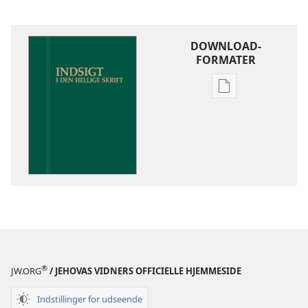
DOWNLOAD-
FORMATER
Indstillinger
for
download
af
publikationer
Indsigt
i
Den
Hellige
Skrift
®
JW.ORG
/ JEHOVAS VIDNERS OFFICIELLE HJEMMESIDE
Indstillinger for udseende