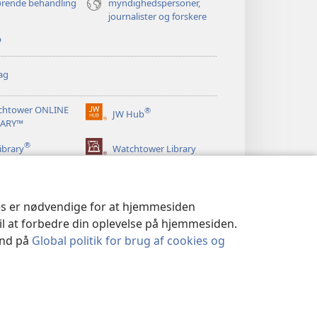
ørende behandling
myndighedspersoner,
journalister og forskere
p
ag
chtower ONLINE
®
JW Hub
(åbner
RARY™
nyt
®
vindue)
ibrary
Watchtower Library
ies er nødvendige for at hjemmesiden
til at forbedre din oplevelse på hjemmesiden.
 ind på
Global politik for brug af cookies og
LITIK
|
PRIVATLIVSINDSTILLINGER