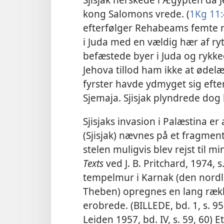
kong Salomons vrede. (
1Kg 11
efterfølger Rehabeams femte reg
i Juda med en vældig hær af ry
befæstede byer i Juda og rykk
Jehova tillod ham ikke at øde
fyrster havde ydmyget sig efte
Sjemaja. Sjisjak plyndrede dog
Sjisjaks invasion i Palæstina e
(Sjisjak) nævnes på et fragment
stelen muligvis blev rejst til mi
Texts
ved J. B. Pritchard, 1974, s
tempelmur i Karnak (den nordl
Theben) opregnes en lang rækk
erobrede. (BILLEDE, bd. 1, s. 9
Leiden 1957, bd. IV, s. 59, 60) 