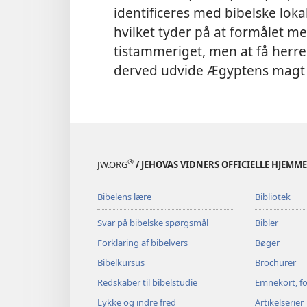
identificeres med bibelske loka
hvilket tyder på at formålet med
tistammeriget, men at få herr
derved udvide Ægyptens magt o
®
JW.ORG
/ JEHOVAS VIDNERS OFFICIELLE HJEMM
Bibelens lære
Bibliotek
Svar på bibelske spørgsmål
Bibler
Forklaring af bibelvers
Bøger
Bibelkursus
Brochurer
Redskaber til bibelstudie
Emnekort, fo
Lykke og indre fred
Artikelserier