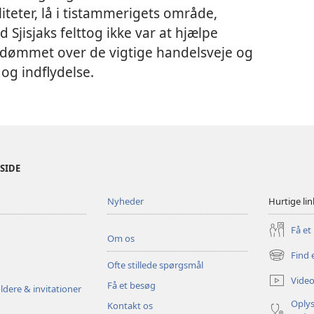
liteter, lå i tistammerigets område,
 Sjisjaks felttog ikke var at hjælpe
edømmet over de vigtige handelsveje og
g indflydelse.
ESIDE
Nyheder
Hurtige lin
Få et
Om os
Find 
(åbner
Ofte stillede spørgsmål
nyt
Video
Få et besøg
vindue)
ldere & invitationer
Oplys
Kontakt os