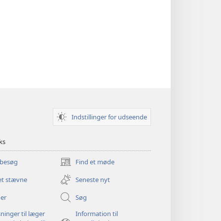
Indstillinger for udseende
ks
 besøg
Find et møde
(åbner
nyt
et stævne
Seneste nyt
vindue)
er
Søg
ninger til læger
Information til