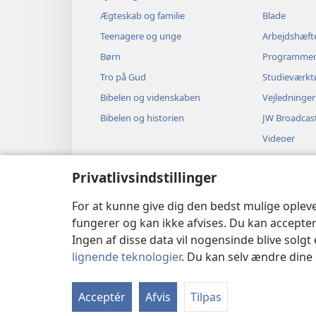
Ægteskab og familie
Blade
Teenagere og unge
Arbejdshæft
Børn
Programme
Tro på Gud
Studieværkt
Bibelen og videnskaben
Vejledninger
Bibelen og historien
JW Broadcas
Videoer
Musik
Privatlivsindstillinger
Hørespil
Dramatisere
For at kunne give dig den bedst mulige oplev
fungerer og kan ikke afvises. Du kan accepter
Ingen af disse data vil nogensinde blive solgt 
lignende teknologier
. Du kan selv ændre dine i
Copyright
© 2026 Watch Tower Bible 
Acceptér
Afvis
Tilpas