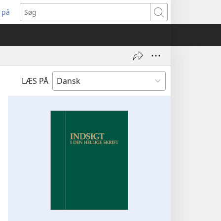
 på
bner
Søg
t
ndue)
LÆS PÅ