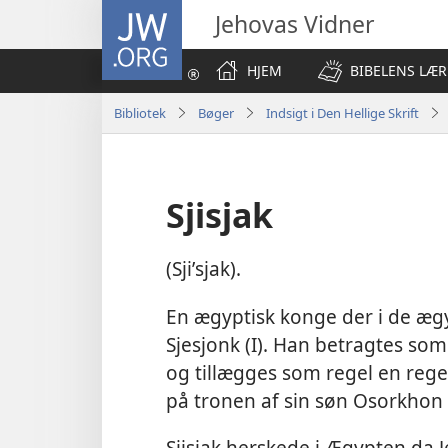
JW.ORG
Jehovas Vidner
HJEM
BIBELENS LÆR
Bibliotek
Bøger
Indsigt i Den Hellige Skrift
Sjisjak
(Sjiʹsjak).
En ægyptisk konge der i de æg
Sjesjonk (I). Han betragtes so
og tillægges som regel en reger
på tronen af sin søn Osorkhon 
Sjisjak herskede i Ægypten da 