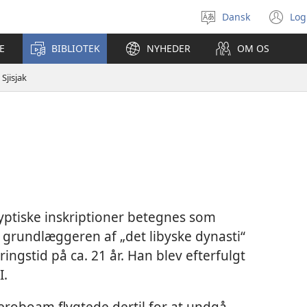
Dansk
Log
Vælg
(å
sprog
ny
E
BIBLIOTEK
NYHEDER
OM OS
vi
Sjisjak
yptiske inskriptioner betegnes som
m grundlæggeren af „det libyske dynasti“
ingstid på ca. 21 år. Han blev efterfulgt
I.
Jeroboam flygtede dertil for at undgå