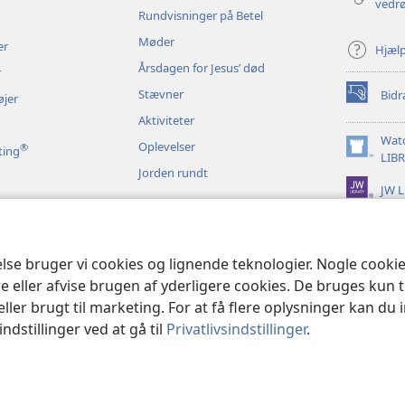
vedr
Rundvisninger på Betel
Møder
er
Hjæl
Årsdagen for Jesus’ død
r
Stævner
Bidr
øjer
(åbner
nyt
Aktiviteter
vindue)
Wat
Oplevelser
®
ting
(åbner
LIB
Jorden rundt
nyt
JW L
vindue)
t bibeloplæsning
else bruger vi cookies og lignende teknologier. Nogle cook
e eller afvise brugen af yderligere cookies. De bruges kun 
eller brugt til marketing. For at få flere oplysninger kan du
ndstillinger ved at gå til
Privatlivsindstillinger
.
and Tract Society of Pennsylvania.
ANVENDELSESVILKÅR
|
PRIVATLIVSPO