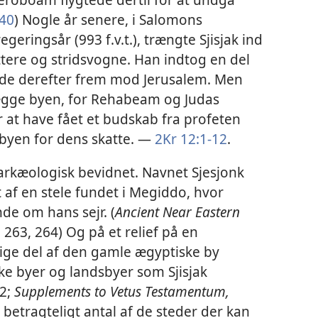
:40
) Nogle år senere, i Salomons
eringsår (993 f.v.t.), trængte Sjisjak ind
ttere og stridsvogne. Han indtog en del
ede derefter frem mod Jerusalem. Men
lægge byen, for Rehabeam og Judas
r at have fået et budskab fra profeten
 byen for dens skatte. —
2Kr 12:1-12
.
r arkæologisk bevidnet. Navnet Sjesjonk
 af en stele fundet i Megiddo, hvor
nde om hans sejr. (
Ancient Near Eastern
. 263, 264) Og på et relief på en
ige del af den gamle ægyptiske by
e byer og landsbyer som Sjisjak
52;
Supplements to Vetus Testamentum,
Et betragteligt antal af de steder der kan