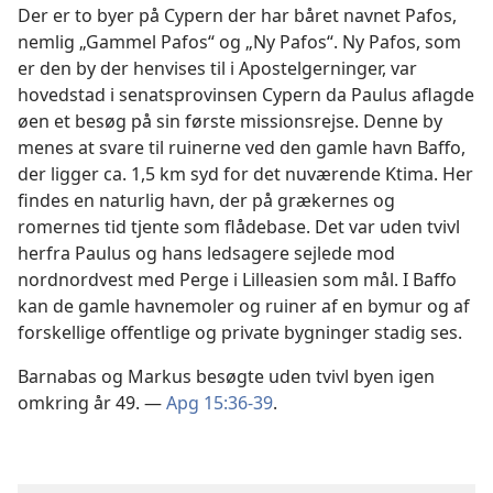
Der er to byer på Cypern der har båret navnet Pafos,
nemlig „Gammel Pafos“ og „Ny Pafos“. Ny Pafos, som
er den by der henvises til i Apostelgerninger, var
hovedstad i senatsprovinsen Cypern da Paulus aflagde
øen et besøg på sin første missionsrejse. Denne by
menes at svare til ruinerne ved den gamle havn Baffo,
der ligger ca. 1,5 km syd for det nuværende Ktima. Her
findes en naturlig havn, der på grækernes og
romernes tid tjente som flådebase. Det var uden tvivl
herfra Paulus og hans ledsagere sejlede mod
nordnordvest med Perge i Lilleasien som mål. I Baffo
kan de gamle havnemoler og ruiner af en bymur og af
forskellige offentlige og private bygninger stadig ses.
Barnabas og Markus besøgte uden tvivl byen igen
omkring år 49. —
Apg 15:36-39
.