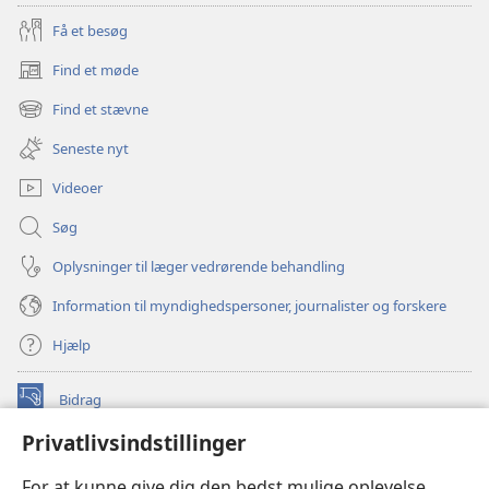
Få et besøg
Find et møde
(åbner
nyt
Find et stævne
(åbner
vindue)
nyt
Seneste nyt
vindue)
Videoer
Søg
Oplysninger til læger vedrørende behandling
Information til myndighedspersoner, journalister og forskere
Hjælp
Bidrag
(åbner
nyt
Privatlivsindstillinger
vindue)
Watchtower ONLINE LIBRARY™
(åbner
For at kunne give dig den bedst mulige oplevelse