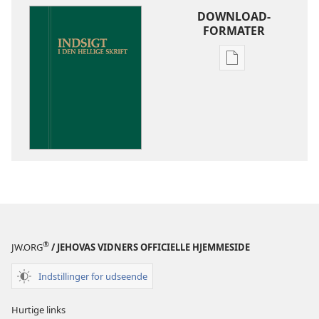
DOWNLOAD-
FORMATER
Indstillinger
for
download
af
publikationer
Indsigt
i
Den
Hellige
Skrift
®
JW.ORG
/ JEHOVAS VIDNERS OFFICIELLE HJEMMESIDE
Indstillinger for udseende
Hurtige links