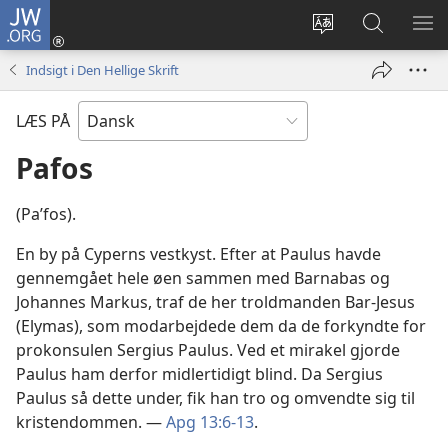
JW.ORG
Log
på
Vælg
Søg
VIS
(åbner
sprog
på
ME
Indsigt i Den Hellige Skrift
nyt
JW.ORG
vindue)
LÆS PÅ
Pafos
(Paʹfos).
En by på Cyperns vestkyst. Efter at Paulus havde
gennemgået hele øen sammen med Barnabas og
Johannes Markus, traf de her troldmanden Bar-Jesus
(Elymas), som modarbejdede dem da de forkyndte for
prokonsulen Sergius Paulus. Ved et mirakel gjorde
Paulus ham derfor midlertidigt blind. Da Sergius
Paulus så dette under, fik han tro og omvendte sig til
kristendommen. —
Apg 13:6-13
.