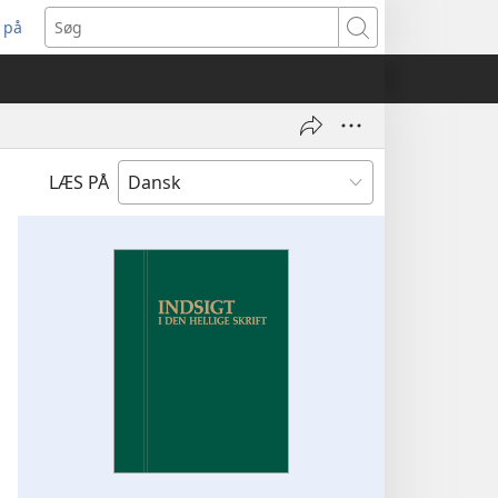
 på
bner
Søg
t
ndue)
LÆS PÅ