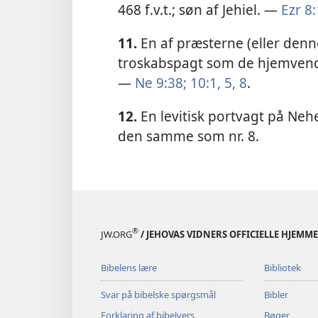
468 f.v.t.; søn af Jehiel. —
Ezr 8:
11.
En af præsterne (eller de
troskabspagt som de hjemvendt
—
Ne 9:38;
10:1,
5,
8
.
12.
En levitisk portvagt på Nehe
den samme som nr. 8.
®
JW.ORG
/ JEHOVAS VIDNERS OFFICIELLE HJEMM
Bibelens lære
Bibliotek
Svar på bibelske spørgsmål
Bibler
Forklaring af bibelvers
Bøger