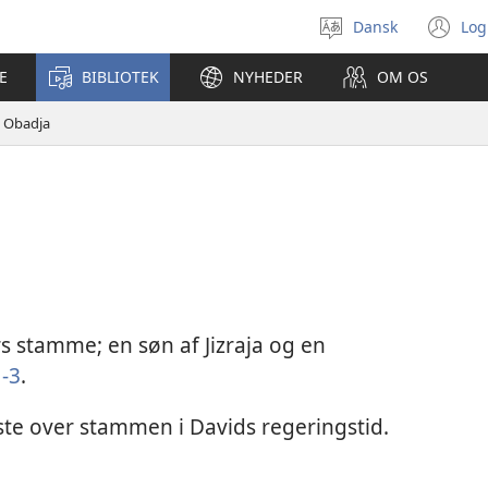
Dansk
Log
Vælg
(å
sprog
ny
E
BIBLIOTEK
NYHEDER
OM OS
vi
Obadja
s stamme; en søn af Jizraja og en
1-3
.
ste over stammen i Davids regeringstid.