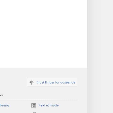
Indstillinger for udseende
ks
 besøg
Find et møde
(åbner
nyt