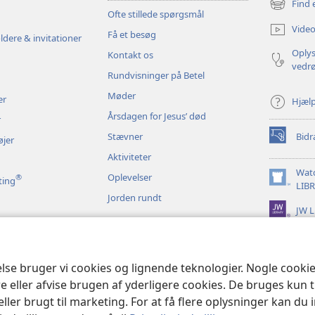
Find 
(åbner
Ofte stillede spørgsmål
nyt
Video
Få et besøg
vindue)
ldere & invitationer
Oplys
Kontakt os
vedr
Rundvisninger på Betel
Møder
er
Hjæl
Årsdagen for Jesus’ død
r
Stævner
Bidr
øjer
(åbner
nyt
Aktiviteter
vindue)
Wat
Oplevelser
®
ting
(åbner
LIB
Jorden rundt
nyt
JW L
vindue)
t bibeloplæsning
else bruger vi cookies og lignende teknologier. Nogle cook
e eller afvise brugen af yderligere cookies. De bruges kun 
eller brugt til marketing. For at få flere oplysninger kan du