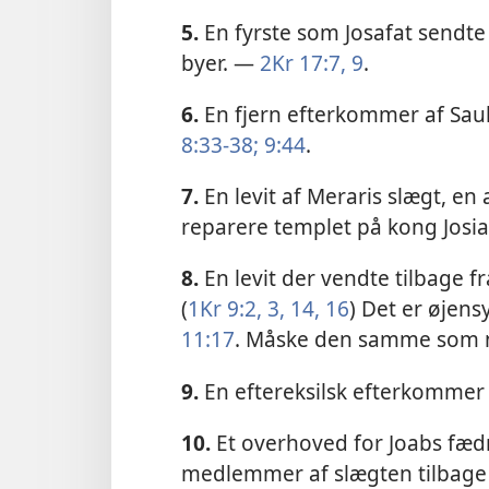
5.
En fyrste som Josafat sendte 
byer. —
2Kr 17:7,
9
.
6.
En fjern efterkommer af Sau
8:33-38;
9:44
.
7.
En levit af Meraris slægt, e
reparere templet på kong Josia
8.
En levit der vendte tilbage f
(
1Kr 9:2, 3,
14,
16
) Det er øjen
11:17
. Måske den samme som n
9.
En eftereksilsk efterkommer
10.
Et overhoved for Joabs fæ
medlemmer af slægten tilbage 