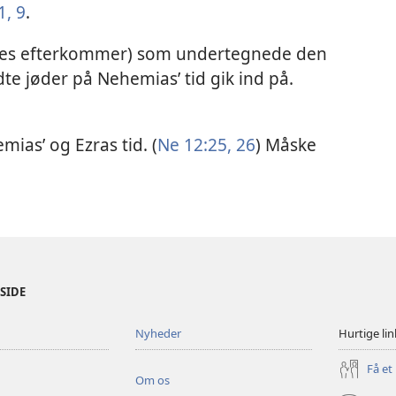
1,
9
.
nnes efterkommer) som undertegnede den
e jøder på Nehemias’ tid gik ind på.
mias’ og Ezras tid. (
Ne 12:25, 26
) Måske
ESIDE
Nyheder
Hurtige lin
Få et
Om os