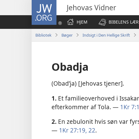
JW.ORG
Jehovas Vidner
HJEM
BIBELENS LÆR
Bibliotek
Bøger
Indsigt i Den Hellige Skrift
Obadja
(Obadʹja) [Jehovas tjener].
1.
Et familieoverhoved i Issakar
efterkommer af Tola. —
1Kr 7:
2.
En zebulonit hvis søn var fyr
—
1Kr 27:19,
22
.