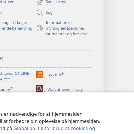
et stævne
Seneste nyt
vindue)
er
Søg
ninger til læger
Information til
ørende behandling
myndighedspersoner,
journalister og forskere
p
ag
chtower ONLINE
®
JW Hub
(åbner
RARY™
nyt
®
vindue)
ibrary
Watchtower Library
ies er nødvendige for at hjemmesiden
til at forbedre din oplevelse på hjemmesiden.
 ind på
Global politik for brug af cookies og