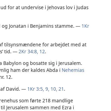
ud for at undervise i Jehovas lov i Judas
l og Jonatan i Benjamins stamme. —
1Kr
n af tilsynsmændene for arbejdet med at
s’ tid. —
2Kr 34:8,
12
.
ra Babylon og bosatte sig i Jerusalem.
synlig ham der kaldes Abda i
Nehemias
r. 12.
 af David. —
1Kr 3:5,
9, 10,
21
.
drenehus som førte 218 mandlige
til Jerusalem sammen med Ezra i