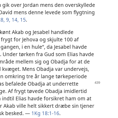
m gik over Jordan mens den overskyllede
 David mens denne levede som flygtning
8, 9,
14, 15
.
kønt Akab og Jesabel handlede
rygt for Jehova og skjulte 100 af
 gangen, i en hule“, da Jesabel havde
es. Under tørken fra Gud som Elias havde
område mellem sig og Obadja for at de
il kvæget. Mens Obadja var undervejs,
n omkring tre år lange tørkeperiode
lias befalede Obadja at
underrette
ge. Af frygt tøvede Obadja imidlertid
ndtil Elias havde forsikret ham om at
r Akab ville helt sikkert dræbe sin tjener
alsk besked. —
1Kg 18:1-16
.