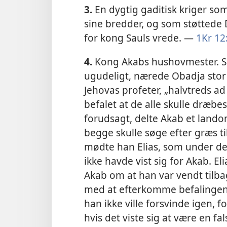
3.
En dygtig gaditisk kriger so
sine bredder, og som støttede
for kong Sauls vrede. —
1Kr 12:
4.
Kong Akabs hushovmester. S
ugudeligt, nærede Obadja stor f
Jehovas profeter, „halvtreds ad
befalet at de alle skulle dræb
forudsagt, delte Akab et land
begge skulle søge efter græs t
mødte han Elias, som under de
ikke havde vist sig for Akab. E
Akab om at han var vendt tilba
med at efterkomme befalingen i
han ikke ville forsvinde igen, fo
hvis det viste sig at være en f