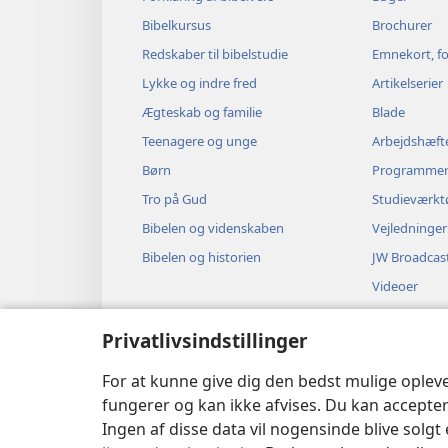
Bibelkursus
Brochurer
Redskaber til bibelstudie
Emnekort, fo
Lykke og indre fred
Artikelserier
Ægteskab og familie
Blade
Teenagere og unge
Arbejdshæft
Børn
Programme
Tro på Gud
Studieværkt
Bibelen og videnskaben
Vejledninger
Bibelen og historien
JW Broadcas
Videoer
Musik
Privatlivsindstillinger
Hørespil
Dramatisere
For at kunne give dig den bedst mulige oplev
fungerer og kan ikke afvises. Du kan accepter
Ingen af disse data vil nogensinde blive solgt 