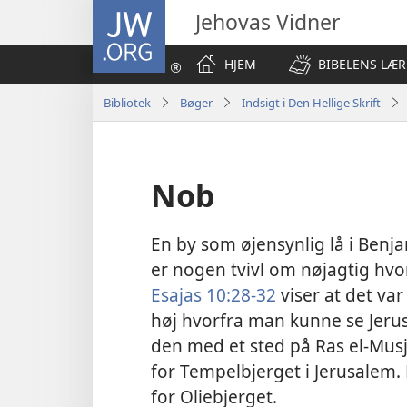
JW.ORG
Jehovas Vidner
HJEM
BIBELENS LÆR
Bibliotek
Bøger
Indsigt i Den Hellige Skrift
Nob
En by som øjensynlig lå i Ben
er nogen tvivl om nøjagtig hv
Esajas 10:28-32
viser at det va
høj hvorfra man kunne se Jerus
den med et sted på Ras el-Musj
for Tempelbjerget i Jerusalem. H
for Oliebjerget.