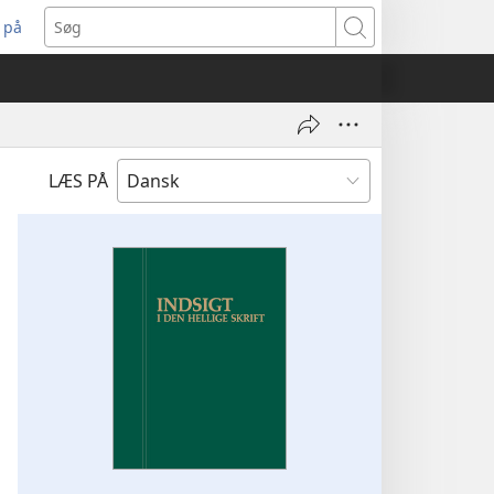
 på
bner
Søg
t
ndue)
LÆS PÅ