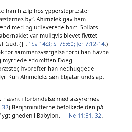
gte han hjælp hos ypperstepræsten
ræsternes by“. Ahimelek gav ham
 mænd med og udleverede ham Goliats
bernaklet var muligvis blevet flyttet
af Gud. (Jf.
1Sa 14:3;
Sl 78:60;
Jer 7:12-14
.)
ek for sammensværgelse fordi han havde
ing myrdede edomitten Doeg
præster, hvorefter han nedhuggede
yr. Kun Ahimeleks søn Ebjatar undslap.
ev nævnt i forbindelse med assyrernes
,
32
) Benjaminitterne befolkede den på
flygtigheden i Babylon. —
Ne 11:31, 32
.