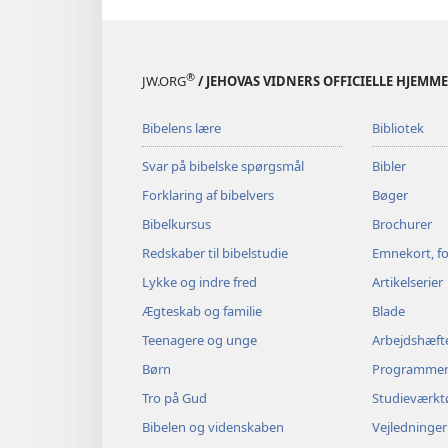
®
JW.ORG
/ JEHOVAS VIDNERS OFFICIELLE HJEMM
Bibelens lære
Bibliotek
Svar på bibelske spørgsmål
Bibler
Forklaring af bibelvers
Bøger
Bibelkursus
Brochurer
Redskaber til bibelstudie
Emnekort, fo
Lykke og indre fred
Artikelserier
Ægteskab og familie
Blade
Teenagere og unge
Arbejdshæft
Børn
Programme
Tro på Gud
Studieværkt
Bibelen og videnskaben
Vejledninger