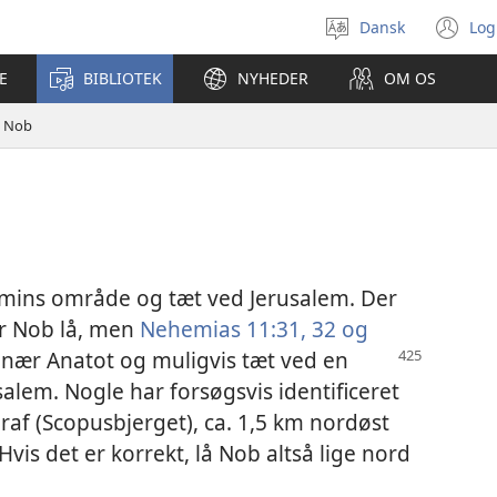
Dansk
Log
Vælg
(å
sprog
ny
E
BIBLIOTEK
NYHEDER
OM OS
vi
Nob
jamins område og tæt ved Jerusalem. Der
or Nob lå, men
Nehemias 11:31, 32 og
r nær Anatot og
muligvis tæt ved en
alem. Nogle har forsøgsvis identificeret
raf (Scopusbjerget), ca. 1,5 km nordøst
vis det er korrekt, lå Nob altså lige nord