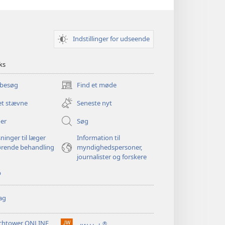
Indstillinger for udseende
ks
 besøg
Find et møde
(åbner
nyt
et stævne
Seneste nyt
vindue)
er
Søg
ninger til læger
Information til
ørende behandling
myndighedspersoner,
journalister og forskere
p
ag
chtower ONLINE
®