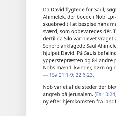
Da David flygtede for Saul, sø
Ahimelek, der boede i Nob, „p
skuebrød til at bespise hans
sværd, som opbevaredes dér. Ta
dertil da Silo var blevet vraget 
Senere anklagede Saul Ahimel
hjulpet David. På Sauls befal
ypperstepræsten og 84 andre 
Nobs mænd, kvinder, børn og d
—
1Sa 21:1-9;
22:6-23
.
Nob var et af de steder der bl
angreb på Jerusalem. (
Es 10:24
ny efter hjemkomsten fra land