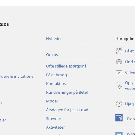
ESIDE
Nyheder
Hurtige lin
Få et
Om os
Find 
(åbner
Ofte stillede spørgsmål
nyt
Video
Få et besøg
vindue)
ldere & invitationer
Oplys
Kontakt os
vedr
Rundvisninger på Betel
Møder
er
Hjæl
Årsdagen for Jesus’ død
r
Stævner
Bidr
øjer
(åbner
nyt
Aktiviteter
vindue)
Wat