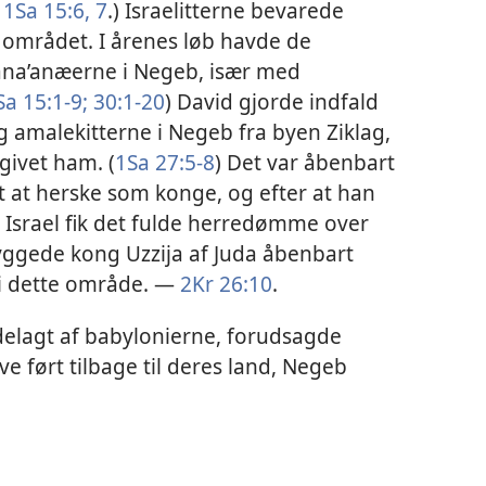
.
1Sa 15:6, 7
.) Israelitterne bevarede
r området. I årenes løb havde de
a’anæerne i Negeb, især med
a 15:1-9;
30:1-20
) David gjorde indfald
og amalekitterne i Negeb fra byen Ziklag,
givet ham. (
1Sa 27:5-8
) Det var åbenbart
dt at herske som konge, og efter at han
 Israel fik det fulde herredømme over
yggede kong Uzzija af Juda åbenbart
 i dette område. —
2Kr 26:10
.
ødelagt af babylonierne, forudsagde
ive ført tilbage til deres land, Negeb