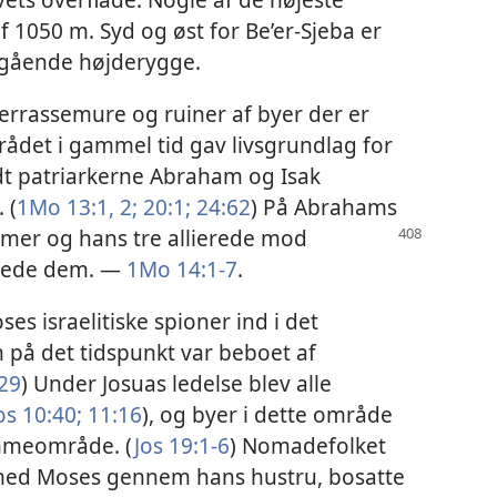
af 1050 m. Syd og øst for Be’er-Sjeba er
tgående højderygge.
errassemure og ruiner af byer der er
rådet i gammel tid gav livsgrundlag for
dt patriarkerne Abraham og Isak
 (
1Mo 13:1, 2;
20:1;
24:62
) På Abrahams
mer og hans tre allierede
mod
jrede dem. —
1Mo 14:1-7
.
s israelitiske spioner ind i det
 på det tidspunkt var beboet af
29
) Under Josuas ledelse blev alle
os 10:40;
11:16
), og byer i dette område
ammeområde. (
Jos 19:1-6
) Nomadefolket
 med Moses gennem hans hustru, bosatte