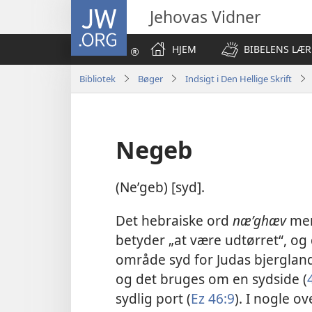
JW.ORG
Jehovas Vidner
HJEM
BIBELENS LÆR
Bibliotek
Bøger
Indsigt i Den Hellige Skrift
Negeb
(Neʹgeb) [syd].
Det hebraiske ord
næʹghæv
men
betyder „at være udtørret“, og
område syd for Judas bjerglan
og det bruges om en sydside (
sydlig port (
Ez 46:9
). I nogle o