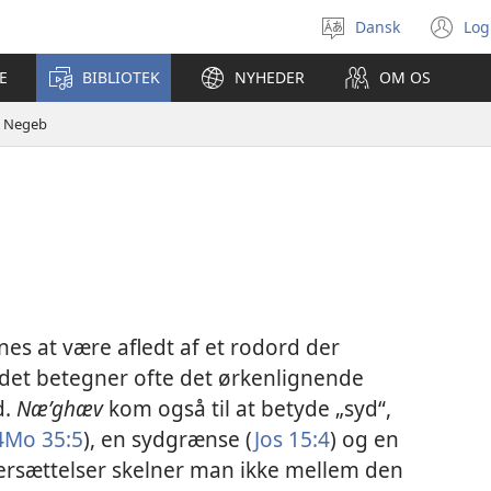
Dansk
Log
Vælg
(å
sprog
ny
E
BIBLIOTEK
NYHEDER
OM OS
vi
Negeb
es at være afledt af et rodord der
 det betegner ofte det ørkenlignende
d.
Næʹghæv
kom også til at betyde „syd“,
4Mo 35:5
), en sydgrænse (
Jos 15:4
) og en
versættelser skelner man ikke mellem den