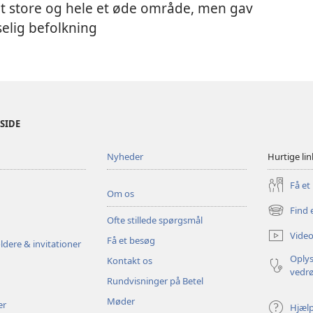
det store og hele et øde område, men gav
elig befolkning
ESIDE
Nyheder
Hurtige lin
Få et
Om os
Find 
(åbner
Ofte stillede spørgsmål
nyt
Video
Få et besøg
vindue)
ldere & invitationer
Oplys
Kontakt os
vedr
Rundvisninger på Betel
Møder
er
Hjæl