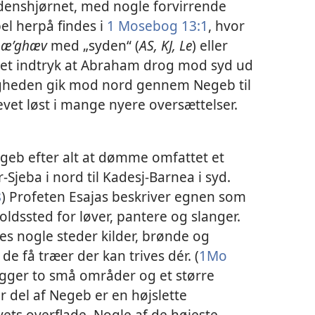
denshjørnet, med nogle forvirrende
pel herpå findes i
1 Mosebog 13:1
, hvor
næʹghæv
med „syden“ (
AS, KJ, Le
) eller
 det indtryk at Abraham drog mod syd ud
igheden gik mod nord gennem Negeb til
evet løst i mange nyere oversættelser.
geb efter alt at dømme omfattet et
-Sjeba i nord til Kadesj-Barnea i syd.
8
) Profeten Esajas beskriver egnen som
holdssted for løver, pantere og slanger.
des nogle steder kilder, brønde og
e få træer der kan trives dér. (
1Mo
 ligger to små områder og et større
r del af Negeb er en højslette
ts overflade. Nogle af de højeste