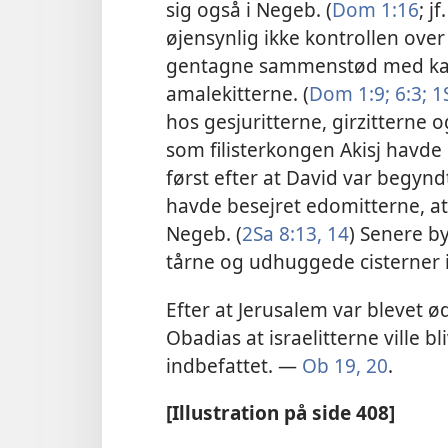
sig også i Negeb. (
Dom 1:16
; jf
øjensynlig ikke kontrollen ove
gentagne sammenstød med kan
amalekitterne. (
Dom 1:9;
6:3;
1S
hos gesjuritterne, girzitterne 
som filisterkongen Akisj havde 
først efter at David var begyn
havde besejret edomitterne, at
Negeb. (
2Sa 8:13, 14
) Senere b
tårne og udhuggede cisterner
Efter at Jerusalem var blevet 
Obadias at israelitterne ville bl
indbefattet. —
Ob 19, 20
.
[Illustration på side 408]