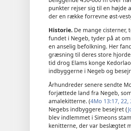
punkter rejser sig til en højde 
der en række forrevne øst-ves
Historie.
De mange cisterner, t
fundet i Negeb, tyder på at om
en anselig befolkning. Her fan
græsning til deres store hjorde.
tid drog Elams konge Kedorlao
indbyggerne i Negeb og bese
Århundreder senere sendte Mose
forjættede land fra Negeb, som
amalekitterne. (
4Mo 13:17,
22,
Negebs indbyggere besejret (
J
blev indlemmet i Simeons st
kenitterne, der var beslægtet