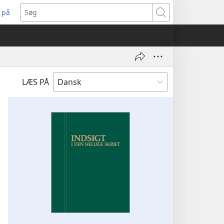
 på
bner
Søg
t
ndue)
LÆS PÅ