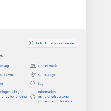
Indstillinger for udseende
ks
 besøg
Find et møde
(åbner
nyt
et stævne
Seneste nyt
vindue)
er
Søg
ninger til læger
Information til
ørende behandling
myndighedspersoner,
journalister og forskere
p