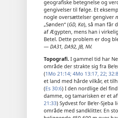
geografiske betegnelse og ver
gengivelser til følge. Et eksem
nogle oversættelser gengiver
„Sønden“ (
GD, Ka
), så man får
af Ægypten, mens han i virkel
Betel. Dette problem er dog bl
—
DA31, DA92, JB, NV.
Topografi.
I gammel tid har Ne
område der strakte sig fra Be’er
(
1Mo 21:14;
4Mo 13:17,
22;
32:
et land med hårde vilkår, et til
(
Es 30:6
) I den nordlige del fin
damme, og tamarisken er et af d
21:33
) Sydvest for Be’er-Sjeba
område med sandklitter. En sto
beliggende 450-600 m over have