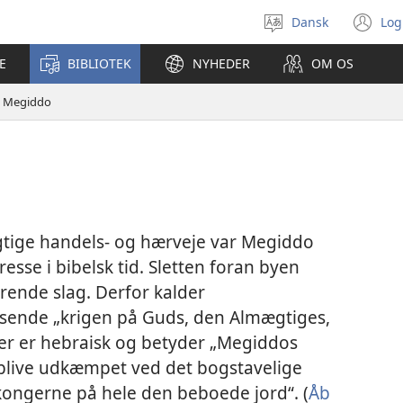
Dansk
Log
Vælg
(å
sprog
ny
E
BIBLIOTEK
NYHEDER
OM OS
vi
Megiddo
tige handels- og hærveje var Megiddo
esse i bibelsk tid. Sletten foran byen
rende slag. Derfor kalder
ende „krigen på Guds, den Almægtiges,
er er hebraisk og betyder „Megiddos
e blive udkæmpet ved det bogstavelige
kongerne på hele den beboede jord“. (
Åb