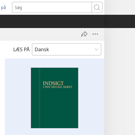
 på
bner
Søg
t
ndue)
LÆS PÅ