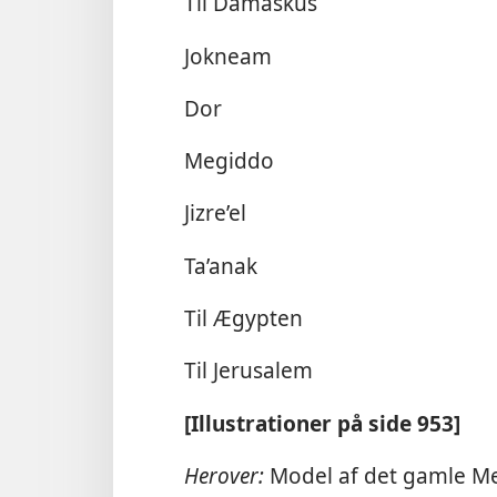
Til Damaskus
Jokneam
Dor
Megiddo
Jizre’el
Ta’anak
Til Ægypten
Til Jerusalem
[Illustrationer på side 953]
Herover:
Model af det gamle M