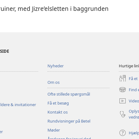
uiner, med Jizre’elsletten i baggrunden
ESIDE
Nyheder
Hurtige lin
Få et
Om os
Find 
(åbner
Ofte stillede spørgsmål
nyt
Video
Få et besøg
vindue)
ldere & invitationer
Oplys
Kontakt os
vedr
Rundvisninger på Betel
Møder
er
Hjæl