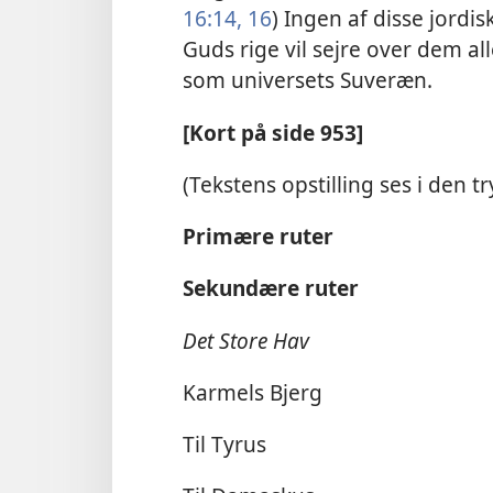
16:14,
16
) Ingen af disse jordi
Guds rige vil sejre over dem a
som universets Suveræn.
[Kort på side 953]
(Tekstens opstilling ses i den t
Primære ruter
Sekundære ruter
Det Store Hav
Karmels Bjerg
Til Tyrus