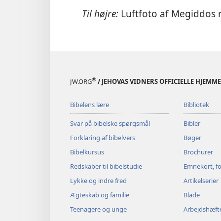
Til højre:
Luftfoto af Megiddos r
®
JW.ORG
/ JEHOVAS VIDNERS OFFICIELLE HJEMM
Bibelens lære
Bibliotek
Svar på bibelske spørgsmål
Bibler
Forklaring af bibelvers
Bøger
Bibelkursus
Brochurer
Redskaber til bibelstudie
Emnekort, fo
Lykke og indre fred
Artikelserier
Ægteskab og familie
Blade
Teenagere og unge
Arbejdshæft