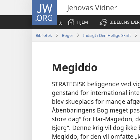
JW.ORG
Jehovas Vidner
HJEM
BIBELENS LÆR
Bibliotek
Bøger
Indsigt i Den Hellige Skrift
Megiddo
STRATEGISK beliggende ved vig
genstand for international inter
blev skueplads for mange afgø
Åbenbaringens Bog meget pass
store dag“ for Har-Magedon, d
Bjerg“. Denne krig vil dog ikk
Megiddo, for den vil omfatte „