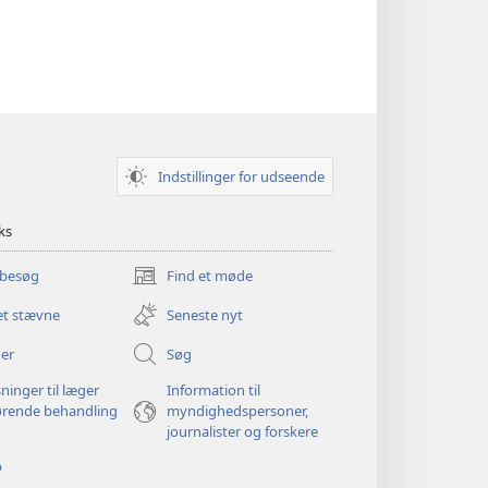
Indstillinger for udseende
ks
 besøg
Find et møde
(åbner
nyt
et stævne
Seneste nyt
vindue)
er
Søg
ninger til læger
Information til
ørende behandling
myndighedspersoner,
journalister og forskere
p