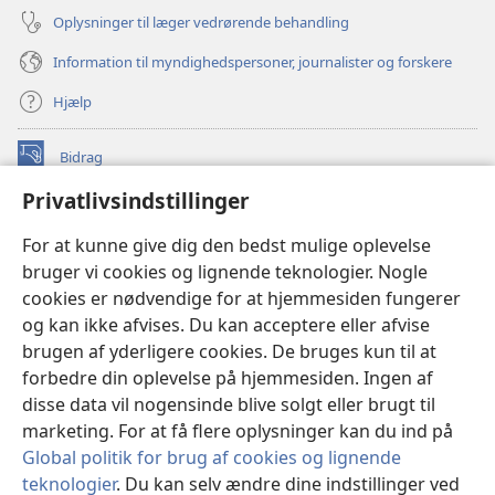
Oplysninger til læger vedrørende behandling
Information til myndighedspersoner, journalister og forskere
Hjælp
Bidrag
(åbner
nyt
Privatlivsindstillinger
vindue)
Watchtower ONLINE LIBRARY™
(åbner
For at kunne give dig den bedst mulige oplevelse
nyt
®
JW Hub
bruger vi cookies og lignende teknologier. Nogle
vindue)
(åbner
cookies er nødvendige for at hjemmesiden fungerer
nyt
®
JW Library
vindue)
og kan ikke afvises. Du kan acceptere eller afvise
brugen af yderligere cookies. De bruges kun til at
Watchtower Library
forbedre din oplevelse på hjemmesiden. Ingen af
disse data vil nogensinde blive solgt eller brugt til
marketing. For at få flere oplysninger kan du ind på
Global politik for brug af cookies og lignende
Copyright
© 2026 Watch Tower Bible and Tract Society of Pennsylvania.
teknologier
. Du kan selv ændre dine indstillinger ved