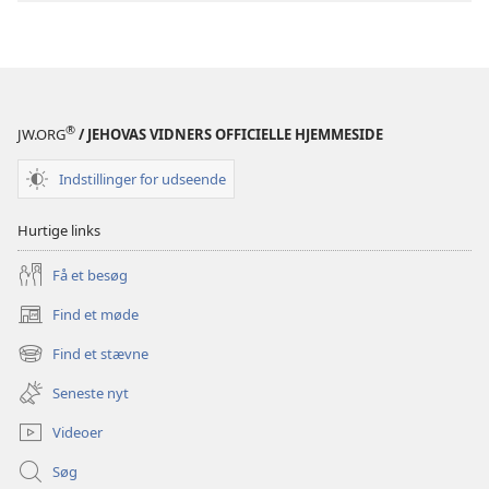
i
Den
Hellige
Skrift
®
JW.ORG
/ JEHOVAS VIDNERS OFFICIELLE HJEMMESIDE
Indstillinger for udseende
Hurtige links
Få et besøg
Find et møde
(åbner
nyt
Find et stævne
(åbner
vindue)
nyt
Seneste nyt
vindue)
Videoer
Søg