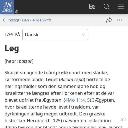
JW.ORG
Log
på
Vælg
Søg
VIS
(åbner
sprog
på
ME
Indsigt i Den Hellige Skrift
nyt
JW.ORG
vindue)
LÆS PÅ
Løg
[hebr.:
batsalʹ
].
Skarpt smagende toårig køkkenurt med slanke,
rørformede blade. Løget (
Allium cepa
) hørte til de
næringsmidler som den sammenløbne hob og
israelitterne længtes efter i ørkenen efter at de var
blevet udfriet fra Ægypten. (
4Mo 11:4, 5
) I Ægypten,
hvor israelitterne havde levet i trældom, var
dyrkningen af løg meget udbredt. Den græske
historiker
Herodot (II, 125) nævner en inskription
ifølge hvilken der blandt andre fødemidler blev leveret