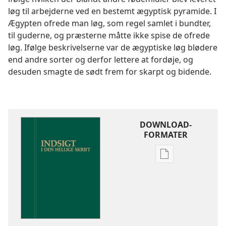
løg til arbejderne ved en bestemt ægyptisk pyramide. I
Ægypten ofrede man løg, som regel samlet i bundter,
til guderne, og præsterne måtte ikke spise de ofrede
løg. Ifølge beskrivelserne var de ægyptiske løg blødere
end andre sorter og derfor lettere at fordøje, og
desuden smagte de sødt frem for skarpt og bidende.
DOWNLOAD-
FORMATER
Indstillinger
for
download
af
publikationer
Indsigt