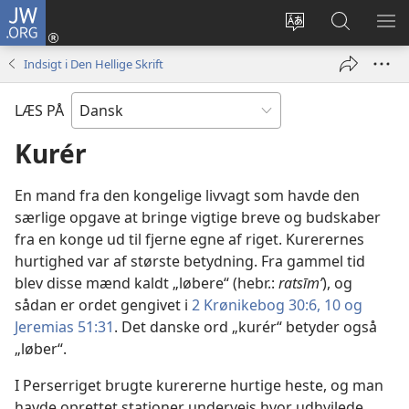
JW.ORG
Log
på
Vælg
Søg
VIS
(åbner
sprog
på
ME
Indsigt i Den Hellige Skrift
nyt
JW.ORG
vindue)
LÆS PÅ
Kurér
En mand fra den kongelige livvagt som havde den
særlige opgave at bringe vigtige breve og budskaber
fra en konge ud til fjerne egne af riget. Kurerernes
hurtighed var af største betydning. Fra gammel tid
blev disse mænd kaldt „løbere“ (hebr.:
ratsīmʹ
), og
sådan er ordet gengivet i
2 Krønikebog 30:6,
10 og
Jeremias 51:31
. Det danske ord „kurér“ betyder også
„løber“.
I Perserriget brugte kurererne hurtige heste, og man
havde oprettet stationer undervejs hvor udhvilede