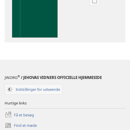
Indstillinger
for
download
af
publikationer
Indsigt
i
Den
Hellige
Skrift
®
JW.ORG
/ JEHOVAS VIDNERS OFFICIELLE HJEMMESIDE
Indstillinger for udseende
Hurtige links
Få et besøg
Find et møde
(åbner