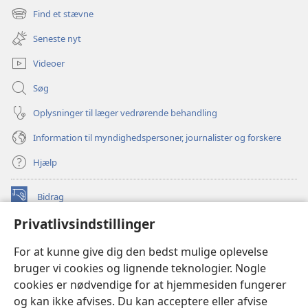
nyt
Find et stævne
(åbner
vindue)
nyt
Seneste nyt
vindue)
Videoer
Søg
Oplysninger til læger vedrørende behandling
Information til myndighedspersoner, journalister og forskere
Hjælp
Bidrag
(åbner
nyt
Privatlivsindstillinger
vindue)
Watchtower ONLINE LIBRARY™
(åbner
For at kunne give dig den bedst mulige oplevelse
nyt
®
JW Hub
bruger vi cookies og lignende teknologier. Nogle
vindue)
(åbner
cookies er nødvendige for at hjemmesiden fungerer
nyt
®
JW Library
vindue)
og kan ikke afvises. Du kan acceptere eller afvise