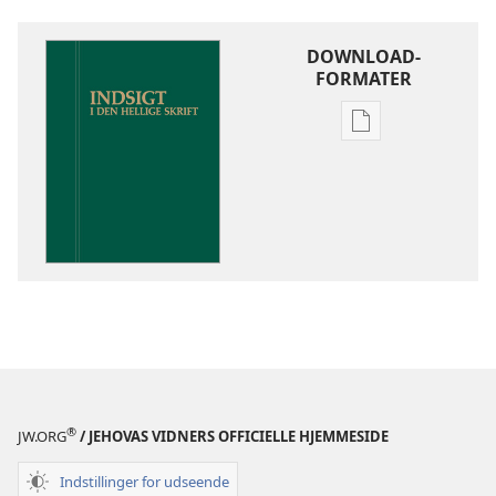
DOWNLOAD-
FORMATER
Indstillinger
for
download
af
publikationer
Indsigt
i
Den
Hellige
Skrift
®
JW.ORG
/ JEHOVAS VIDNERS OFFICIELLE HJEMMESIDE
Indstillinger for udseende