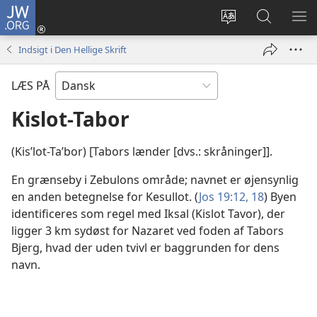
JW.ORG
Log
på
Vælg
Søg
VIS
(åbner
sprog
på
ME
Indsigt i Den Hellige Skrift
nyt
JW.ORG
vindue)
LÆS PÅ
Kislot-Tabor
(Kisʹlot-Taʹbor) [Tabors lænder [dvs.: skråninger]].
En grænseby i Zebulons område; navnet er øjensynlig
en anden betegnelse for Kesullot. (
Jos 19:12,
18
) Byen
identificeres som regel med Iksal (Kislot Tavor), der
ligger 3 km sydøst for Nazaret ved foden af Tabors
Bjerg, hvad der uden tvivl er baggrunden for dens
navn.