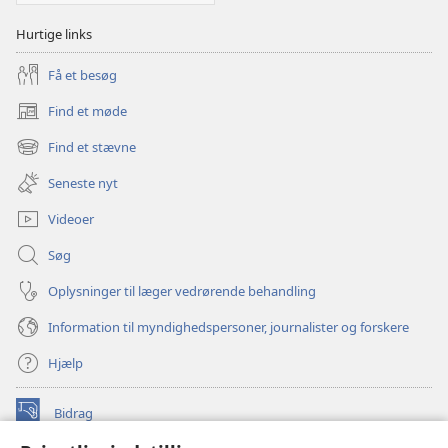
Hurtige links
Få et besøg
Find et møde
(åbner
nyt
Find et stævne
(åbner
vindue)
nyt
Seneste nyt
vindue)
Videoer
Søg
Oplysninger til læger vedrørende behandling
Information til myndighedspersoner, journalister og forskere
Hjælp
Bidrag
(åbner
nyt