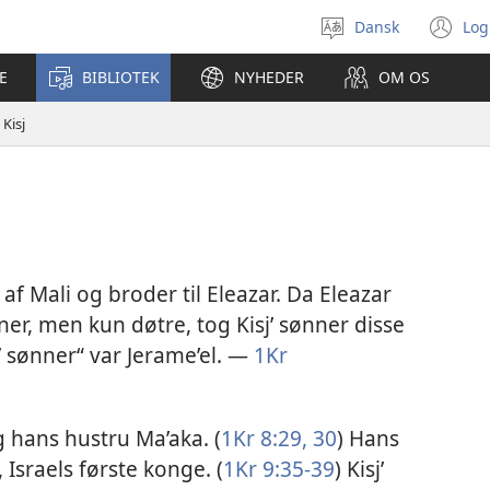
Dansk
Log
Vælg
(å
sprog
ny
E
BIBLIOTEK
NYHEDER
OM OS
vi
Kisj
 af Mali og broder til Eleazar. Da Eleazar
er, men kun døtre, tog Kisj’ sønner disse
sj’ sønner“ var Jerame’el. —
1Kr
g hans hustru Ma’aka. (
1Kr 8:29, 30
) Hans
 Israels første konge. (
1Kr 9:35-39
) Kisj’