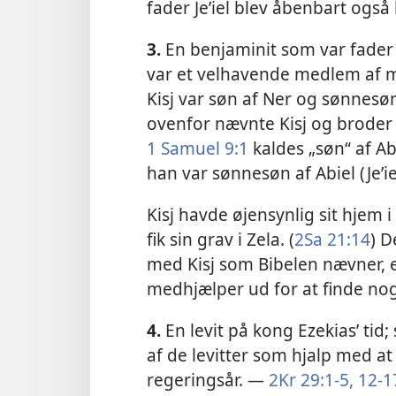
fader Je’iel blev åbenbart også
3.
En benjaminit som var fader t
var et velhavende medlem af ma
Kisj var søn af Ner og sønnesøn 
ovenfor nævnte Kisj og broder t
1 Samuel 9:1
kaldes „søn“ af Ab
han var sønnesøn af Abiel (Je’i
Kisj havde øjensynlig sit hjem i
fik sin grav i Zela. (
2Sa 21:14
) D
med Kisj som Bibelen nævner, e
medhjælper ud for at finde n
4.
En levit på kong Ezekias’ tid;
af de levitter som hjalp med at 
regeringsår. —
2Kr 29:1-5,
12-1