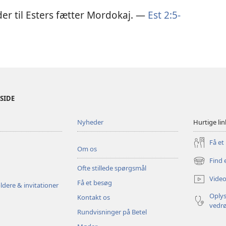
er til Esters fætter Mordokaj. —
Est 2:5-
ESIDE
Nyheder
Hurtige lin
Få et
Om os
Find 
(åbner
Ofte stillede spørgsmål
nyt
Video
Få et besøg
vindue)
ldere & invitationer
Oplys
Kontakt os
vedr
Rundvisninger på Betel