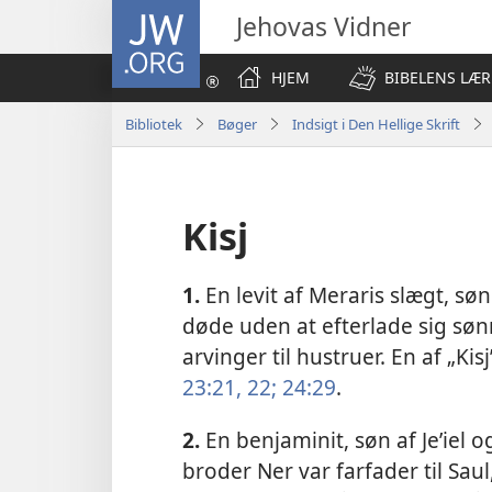
JW.ORG
Jehovas Vidner
HJEM
BIBELENS LÆR
Bibliotek
Bøger
Indsigt i Den Hellige Skrift
Kisj
1.
En levit af Meraris slægt, søn
døde uden at efterlade sig sønn
arvinger til hustruer. En af „Ki
23:21, 22;
24:29
.
2.
En benjaminit, søn af Je’iel o
broder Ner var farfader til Saul,