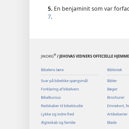
5.
En benjaminit som var forfad
7
.
®
JW.ORG
/ JEHOVAS VIDNERS OFFICIELLE HJEMM
Bibelens lære
Bibliotek
Svar på bibelske spørgsmål
Bibler
Forklaring af bibelvers
Bøger
Bibelkursus
Brochurer
Redskaber til bibelstudie
Emnekort, fo
Lykke og indre fred
Artikelserier
Ægteskab og familie
Blade