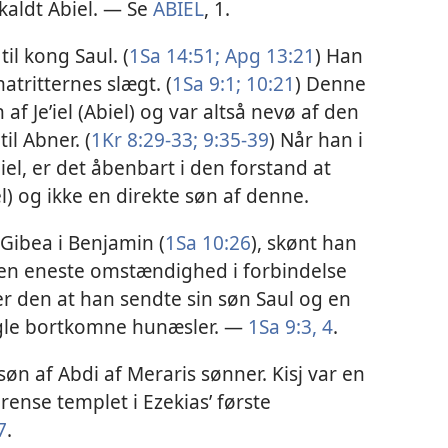
 kaldt Abiel. — Se
ABIEL
, 1.
il kong Saul. (
1Sa 14:51;
Apg 13:21
) Han
tritternes slægt. (
1Sa 9:1;
10:21
) Denne
af Je’iel (Abiel) og var altså nevø af den
il Abner. (
1Kr 8:29-33;
9:35-39
) Når han i
iel, er det åbenbart i den forstand at
el) og ikke en direkte søn af denne.
 Gibea i Benjamin (
1Sa 10:26
), skønt han
en eneste omstændighed i forbindelse
r den at han sendte sin søn Saul og en
ogle bortkomne hunæsler. —
1Sa 9:3, 4
.
 søn af Abdi af Meraris sønner. Kisj var en
rense templet i Ezekias’ første
7
.