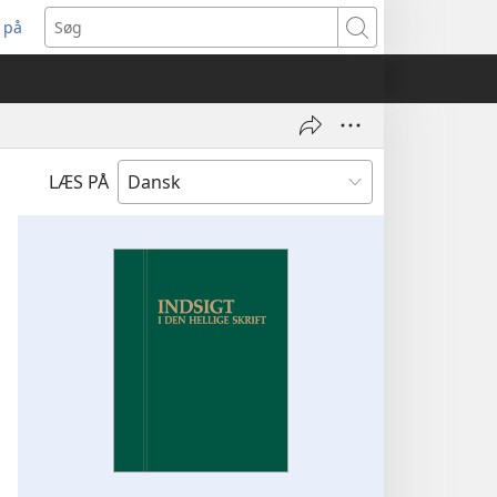
 på
bner
Søg
t
ndue)
LÆS PÅ