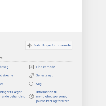
Indstillinger for udseende
ks
 besøg
Find et møde
(åbner
nyt
et stævne
Seneste nyt
vindue)
er
Søg
ninger til læger
Information til
ørende behandling
myndighedspersoner,
journalister og forskere