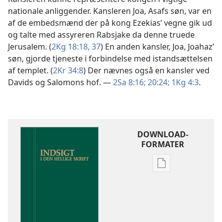
nationale anliggender. Kansleren Joa, Asafs søn, var en
af de embedsmænd der på kong Ezekias’ vegne gik ud
og talte med assyreren Rabsjake da denne truede
Jerusalem. (
2Kg 18:18,
37
) En anden kansler, Joa, Joahaz’
søn, gjorde tjeneste i forbindelse med istandsættelsen
af templet. (
2Kr 34:8
) Der nævnes også en kansler ved
Davids og Salomons hof. —
2Sa 8:16;
20:24;
1Kg 4:3
.
DOWNLOAD-
FORMATER
Indstillinger
for
download
af
publikationer