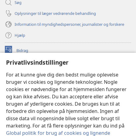
Søg
Oplysninger til læger vedrørende behandling
Information til myndighedspersoner, journalister og forskere
Hjælp
Bidrag
(åbner
nyt
Privatlivsindstillinger
vindue)
Watchtower ONLINE LIBRARY™
(åbner
For at kunne give dig den bedst mulige oplevelse
nyt
®
JW Hub
bruger vi cookies og lignende teknologier. Nogle
vindue)
(åbner
cookies er nødvendige for at hjemmesiden fungerer
nyt
®
JW Library
vindue)
og kan ikke afvises. Du kan acceptere eller afvise
brugen af yderligere cookies. De bruges kun til at
Watchtower Library
forbedre din oplevelse på hjemmesiden. Ingen af
disse data vil nogensinde blive solgt eller brugt til
marketing. For at få flere oplysninger kan du ind på
Global politik for brug af cookies og lignende