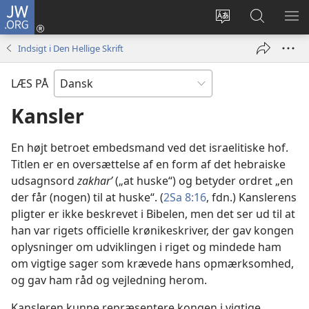
JW.ORG
Log
på
Vælg
Søg
VIS
(åbner
sprog
på
ME
Indsigt i Den Hellige Skrift
nyt
JW.ORG
vindue)
LÆS PÅ
Kansler
En højt betroet embedsmand ved det israelitiske hof.
Titlen er en oversættelse af en form af det hebraiske
udsagnsord
zakharʹ
(„at huske“) og betyder ordret „en
der får (nogen) til at huske“. (
2Sa 8:16
, fdn.) Kanslerens
pligter er ikke beskrevet i Bibelen, men det ser ud til at
han var rigets officielle krønikeskriver, der gav kongen
oplysninger om udviklingen i riget og mindede ham
om vigtige sager som krævede hans opmærksomhed,
og gav ham råd og vejledning herom.
Kansleren kunne repræsentere kongen i vigtige