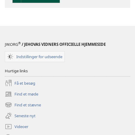
Indsigt
i
Den
Hellige
Skrift
®
JW.ORG
/ JEHOVAS VIDNERS OFFICIELLE HJEMMESIDE
Indstillinger for udseende
Hurtige links
Få et besøg
Find et møde
(åbner
nyt
Find et stævne
(åbner
vindue)
nyt
Seneste nyt
vindue)
Videoer