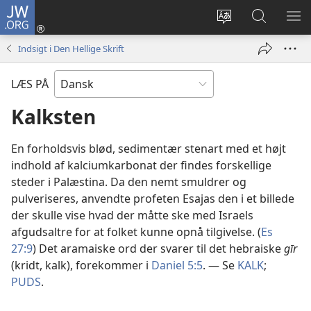
JW.ORG
Log
på
Vælg
Søg
VIS
(åbner
sprog
på
ME
Indsigt i Den Hellige Skrift
nyt
JW.ORG
vindue)
LÆS PÅ
Kalksten
En forholdsvis blød, sedimentær stenart med et højt
indhold af kalciumkarbonat der findes forskellige
steder i Palæstina. Da den nemt smuldrer og
pulveriseres, anvendte profeten Esajas den i et billede
der skulle vise hvad der måtte ske med Israels
afgudsaltre for at folket kunne opnå tilgivelse. (
Es
27:9
) Det aramaiske ord der svarer til det hebraiske
gīr
(kridt, kalk), forekommer i
Daniel 5:5
. — Se
KALK
;
PUDS
.