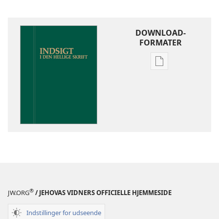
DOWNLOAD-
FORMATER
Indstillinger
for
download
af
publikationer
Indsigt
i
Den
Hellige
Skrift
®
JW.ORG
/ JEHOVAS VIDNERS OFFICIELLE HJEMMESIDE
Indstillinger for udseende