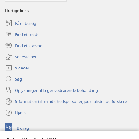
Hurtige links
Få et besøg
Find et møde
(åbner
nyt
Find et stævne
(åbner
vindue)
nyt
Seneste nyt
vindue)
Videoer
Søg
Oplysninger til læger vedrørende behandling
Information til myndighedspersoner, journalister og forskere
Hjælp
Bidrag
(åbner
nyt