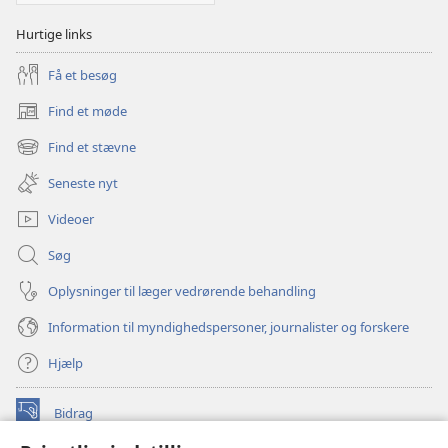
Hurtige links
Få et besøg
Find et møde
(åbner
nyt
Find et stævne
(åbner
vindue)
nyt
Seneste nyt
vindue)
Videoer
Søg
Oplysninger til læger vedrørende behandling
Information til myndighedspersoner, journalister og forskere
Hjælp
Bidrag
(åbner
nyt