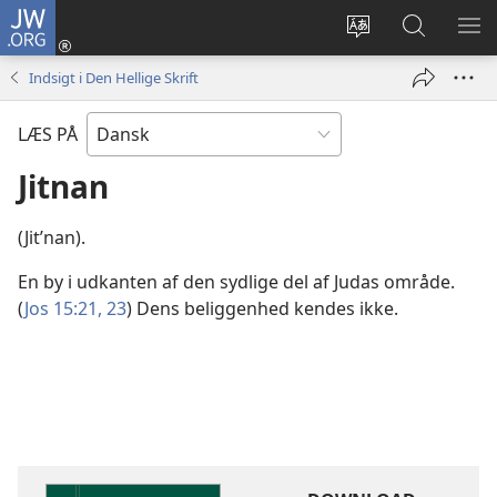
JW.ORG
Log
på
Vælg
Søg
VIS
(åbner
sprog
på
ME
Indsigt i Den Hellige Skrift
nyt
JW.ORG
vindue)
LÆS PÅ
Jitnan
(Jitʹnan).
En by i udkanten af den sydlige del af Judas område.
(
Jos 15:21,
23
) Dens beliggenhed kendes ikke.