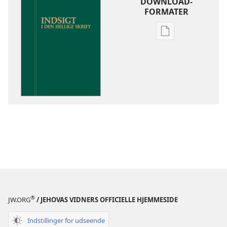
DOWNLOAD-
FORMATER
Indstillinger
for
download
af
publikationer
Indsigt
i
Den
Hellige
Skrift
®
JW.ORG
/ JEHOVAS VIDNERS OFFICIELLE HJEMMESIDE
Indstillinger for udseende