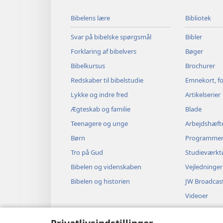
Bibelens lære
Bibliotek
Svar på bibelske spørgsmål
Bibler
Forklaring af bibelvers
Bøger
Bibelkursus
Brochurer
Redskaber til bibelstudie
Emnekort, fo
Lykke og indre fred
Artikelserier
Ægteskab og familie
Blade
Teenagere og unge
Arbejdshæft
Børn
Programme
Tro på Gud
Studieværkt
Bibelen og videnskaben
Vejledninger
Bibelen og historien
JW Broadcas
Videoer
Musik