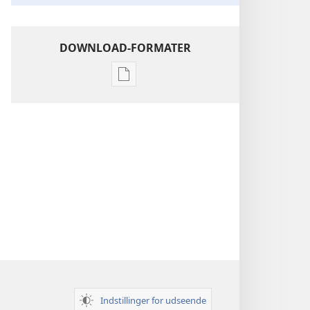
DOWNLOAD-FORMATER
Indstillinger
for
download
af
publikationer
Indsigt
i
Den
Hellige
Skrift
Indstillinger for udseende