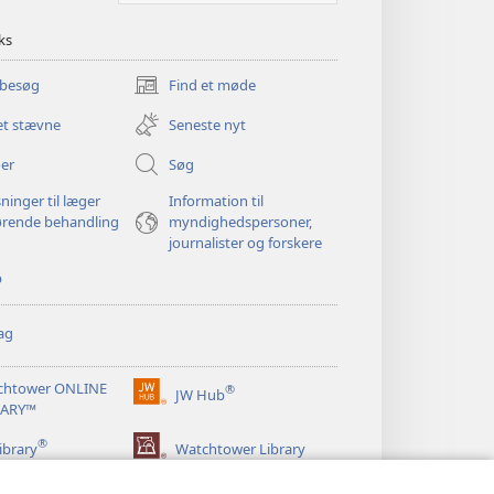
ks
 besøg
Find et møde
(åbner
nyt
et stævne
Seneste nyt
vindue)
er
Søg
ninger til læger
Information til
ørende behandling
myndighedspersoner,
journalister og forskere
p
ag
chtower ONLINE
®
JW Hub
(åbner
RARY™
nyt
®
vindue)
ibrary
Watchtower Library