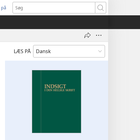
 på
bner
Søg
t
ndue)
LÆS PÅ