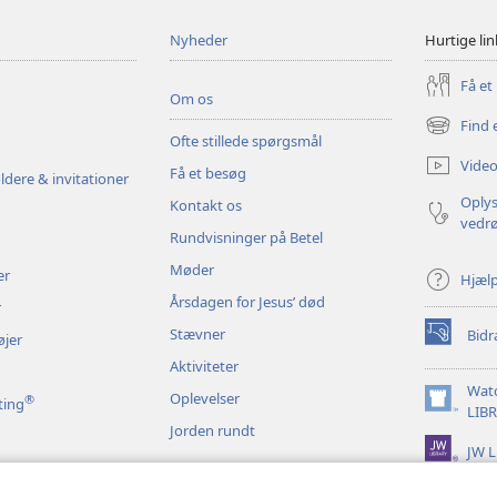
Nyheder
Hurtige lin
Få et
Om os
Find 
(åbner
Ofte stillede spørgsmål
nyt
Video
Få et besøg
vindue)
ldere & invitationer
Oplys
Kontakt os
vedr
Rundvisninger på Betel
Møder
er
Hjæl
Årsdagen for Jesus’ død
r
Stævner
Bidr
øjer
(åbner
nyt
Aktiviteter
vindue)
Wat
Oplevelser
®
ting
(åbner
LIB
Jorden rundt
nyt
JW L
vindue)