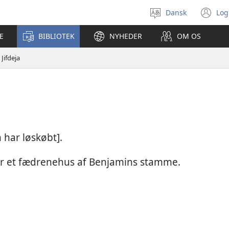
Dansk
Log
Vælg
(å
sprog
ny
E
BIBLIOTEK
NYHEDER
OM OS
vi
Jifdeja
h har løskøbt].
for et fædrenehus af Benjamins stamme.