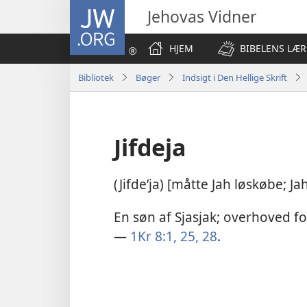
JW.ORG
Jehovas Vidner
HJEM
BIBELENS LÆR
Bibliotek
Bøger
Indsigt i Den Hellige Skrift
Jifdeja
(Jifdeʹja) [måtte Jah løskøbe; Ja
En søn af Sjasjak; overhoved 
—
1Kr 8:1,
25,
28
.