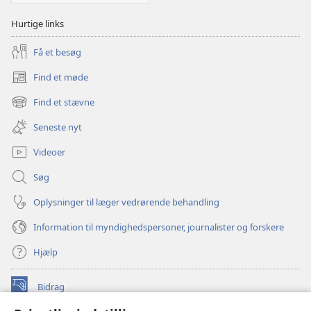
Hurtige links
Få et besøg
Find et møde
(åbner
nyt
Find et stævne
(åbner
vindue)
nyt
Seneste nyt
vindue)
Videoer
Søg
Oplysninger til læger vedrørende behandling
Information til myndighedspersoner, journalister og forskere
Hjælp
Bidrag
(åbner
nyt