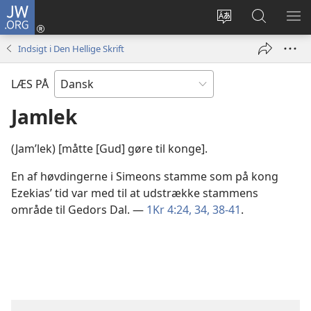
JW.ORG
Log
på
Vælg
Søg
VIS
(åbner
sprog
på
ME
Indsigt i Den Hellige Skrift
nyt
JW.ORG
vindue)
LÆS PÅ
Jamlek
(Jamʹlek) [måtte [Gud] gøre til konge].
En af høvdingerne i Simeons stamme som på kong
Ezekias’ tid var med til at udstrække stammens
område til Gedors Dal. —
1Kr 4:24,
34,
38-41
.