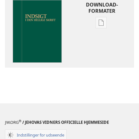
DOWNLOAD-
FORMATER
Indstillinger
for
download
af
publikationer
Indsigt
i
Den
Hellige
Skrift
®
JW.ORG
/ JEHOVAS VIDNERS OFFICIELLE HJEMMESIDE
Indstillinger for udseende