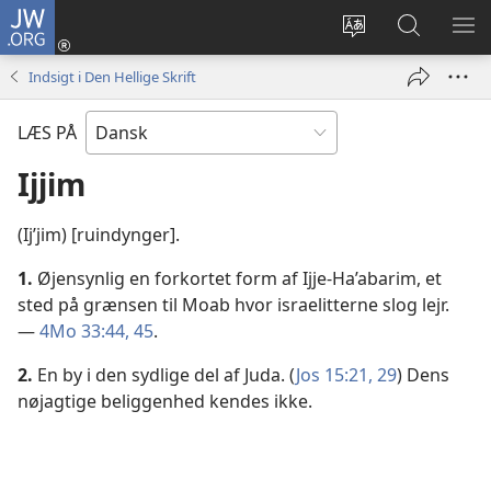
JW.ORG
Log
på
Vælg
Søg
VIS
(åbner
sprog
på
ME
Indsigt i Den Hellige Skrift
nyt
JW.ORG
vindue)
LÆS PÅ
Ijjim
(Ijʹjim) [ruindynger].
1.
Øjensynlig en forkortet form af Ijje-Ha’abarim, et
sted på grænsen til Moab hvor israelitterne slog lejr.
—
4Mo 33:44, 45
.
2.
En by i den sydlige del af Juda. (
Jos 15:21,
29
) Dens
nøjagtige beliggenhed kendes ikke.