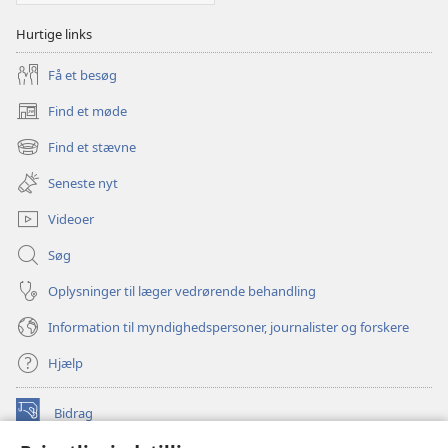
Hurtige links
Få et besøg
Find et møde
(åbner
nyt
Find et stævne
(åbner
vindue)
nyt
Seneste nyt
vindue)
Videoer
Søg
Oplysninger til læger vedrørende behandling
Information til myndighedspersoner, journalister og forskere
Hjælp
Bidrag
(åbner
nyt