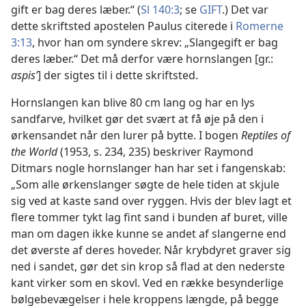
gift er bag deres læber.“ (
Sl 140:3
; se
GIFT
.) Det var
dette skriftsted apostelen Paulus citerede i
Romerne
3:13
, hvor han om syndere skrev: „Slangegift er bag
deres læber.“ Det må derfor være hornslangen [gr.:
aspisʹ
] der sigtes til i dette skriftsted.
Hornslangen kan blive 80 cm lang og har en lys
sandfarve, hvilket gør det svært at få øje på den i
ørkensandet når den lurer på bytte. I bogen
Reptiles of
the World
(1953, s. 234, 235) beskriver Raymond
Ditmars nogle hornslanger han har set i fangenskab:
„Som alle ørkenslanger søgte de hele tiden at skjule
sig ved at kaste sand over ryggen. Hvis der blev lagt et
flere tommer tykt lag fint sand i bunden af buret, ville
man om dagen ikke kunne se andet af slangerne end
det øverste af deres hoveder. Når krybdyret graver sig
ned i sandet, gør det sin krop så flad at den nederste
kant virker som en skovl. Ved en række besynderlige
bølgebevægelser i hele kroppens længde, på begge