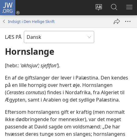
JW.ORG
Log
på
Vælg
Søg
VIS
(åbner
sprog
på
ME
Indsigt i Den Hellige Skrift
nyt
JW.ORG
vindue)
LÆS PÅ
Hornslange
[hebr.:
‛akhsjuvʹ; sjefīfonʹ
].
En af de giftslanger der lever i Palæstina. Den kendes
på en lille hornpig over hvert øje. Hornslangen
(
Cerastes cornutus
) findes i Nordafrika, fra Algeriet til
Ægypten, samt i Arabien og det sydlige Palæstina.
Eftersom hornslangens gift er kraftig (men normalt
ikke dødbringende for mennesker), var det meget
passende at David sagde om voldsmænd: „De har
hvæsset deres tunge som en slanges; hornslangens