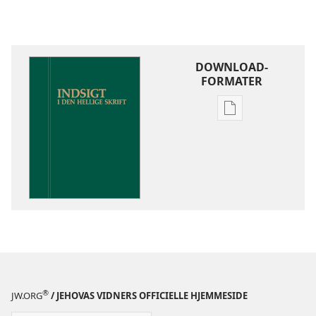
DOWNLOAD-
FORMATER
Indstillinger
for
download
af
publikationer
Indsigt
i
Den
Hellige
Skrift
®
JW.ORG
/ JEHOVAS VIDNERS OFFICIELLE HJEMMESIDE