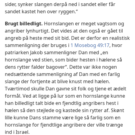
sider, synker slangen derpå ned i sandet eller får
sandet kastet hen over ryggen.“
Brugt billedligt.
Hornslangen er meget vagtsom og
angriber lynhurtigt. Det vides at den også er gået til
angreb på heste med sit bid. Det er derfor en realistisk
sammenligning der bruges i
1 Mosebog 49:17
, hvor
patriarken Jakob sammenligner Dan med „en
hornslange ved stien, som bider hesten i hælene så
dens rytter falder bagover“. Dette var ikke nogen
nedsættende sammenligning af Dan med en farlig
slange der fortjente at blive knust med hælen.
Tværtimod skulle Dan gavne sit folk og tjene et ædelt
formål. Ved at ligge på lur som en hornslange kunne
han billedligt talt bide en fjendtlig angribers hest i
hælen så den stejlede og kastede sin rytter af. Skønt
lille kunne Dans stamme være lige så farlig som en
hornslange for fjendtlige angribere der ville trænge
ind i Israel.