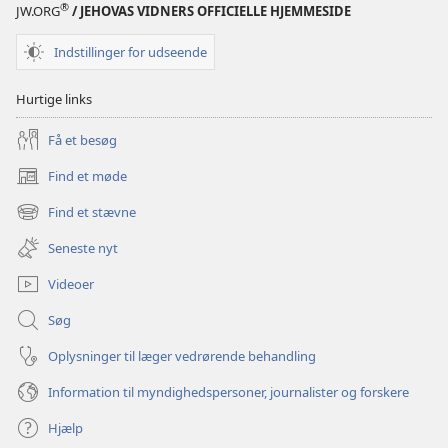
®
JW.ORG
/ JEHOVAS VIDNERS OFFICIELLE HJEMMESIDE
Indstillinger for udseende
Hurtige links
Få et besøg
Find et møde
(åbner
nyt
Find et stævne
(åbner
vindue)
nyt
Seneste nyt
vindue)
Videoer
Søg
Oplysninger til læger vedrørende behandling
Information til myndighedspersoner, journalister og forskere
Hjælp