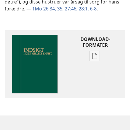
døtre“), og disse hustruer var årsag til sorg for hans
forældre. —
1Mo 26:34, 35;
27:46;
28:1,
6-8
.
DOWNLOAD-
FORMATER
Indstillinger
for
download
af
publikationer
Indsigt
i
Den
Hellige
Skrift