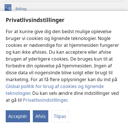
Bidrag
(åbner
nyt
Privatlivsindstillinger
vindue)
Watchtower ONLINE LIBRARY™
(åbner
For at kunne give dig den bedst mulige oplevelse
nyt
®
JW Hub
bruger vi cookies og lignende teknologier. Nogle
vindue)
(åbner
cookies er nødvendige for at hjemmesiden fungerer
nyt
®
JW Library
vindue)
og kan ikke afvises. Du kan acceptere eller afvise
brugen af yderligere cookies. De bruges kun til at
Watchtower Library
forbedre din oplevelse på hjemmesiden. Ingen af
disse data vil nogensinde blive solgt eller brugt til
marketing. For at få flere oplysninger kan du ind på
Global politik for brug af cookies og lignende
Copyright
© 2026 Watch Tower Bible and Tract Society of Pennsylvania.
teknologier
. Du kan selv ændre dine indstillinger ved
ANVENDELSESVILKÅR
|
PRIVATLIVSPOLITIK
|
at gå til
Privatlivsindstillinger
.
PRIVATLIVSINDSTILLINGER
Acceptér
Afvis
Tilpas