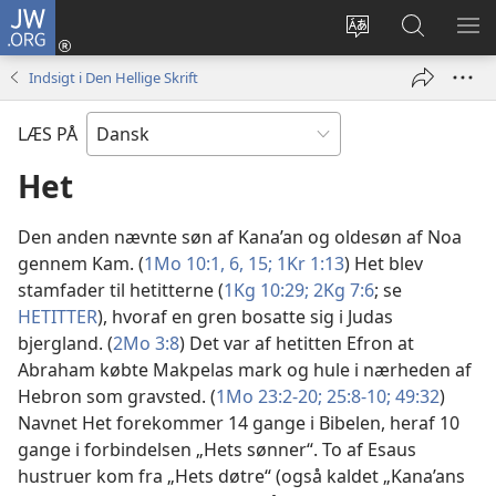
JW.ORG
Log
på
Vælg
Søg
VIS
(åbner
sprog
på
ME
Indsigt i Den Hellige Skrift
nyt
JW.ORG
vindue)
LÆS PÅ
Het
Den anden nævnte søn af Kana’an og oldesøn af Noa
gennem Kam. (
1Mo 10:1,
6,
15;
1Kr 1:13
) Het blev
stamfader til hetitterne (
1Kg 10:29;
2Kg 7:6
; se
HETITTER
), hvoraf en gren bosatte sig i Judas
bjergland. (
2Mo 3:8
) Det var af hetitten Efron at
Abraham købte Makpelas mark og hule i nærheden af
Hebron som gravsted. (
1Mo 23:2-20;
25:8-10;
49:32
)
Navnet Het forekommer 14 gange i Bibelen, heraf 10
gange i forbindelsen „Hets sønner“. To af Esaus
hustruer kom fra „Hets døtre“ (også kaldet „Kana’ans