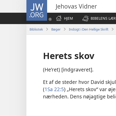
JW.ORG
Jehovas Vidner
HJEM
BIBELENS LÆR
Bibliotek
Bøger
Indsigt i Den Hellige Skrift
Herets skov
(Heʹret) [indgraveret].
Et af de steder hvor David skjul
(
1Sa 22:5
) „Herets skov“ var øje
nærheden. Dens nøjagtige beli