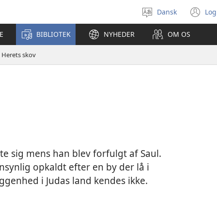
Dansk
Log
Vælg
(å
sprog
ny
E
BIBLIOTEK
NYHEDER
OM OS
vi
Herets skov
te sig mens han blev forfulgt af Saul.
nsynlig opkaldt efter en by der lå i
ggenhed i Judas land kendes ikke.