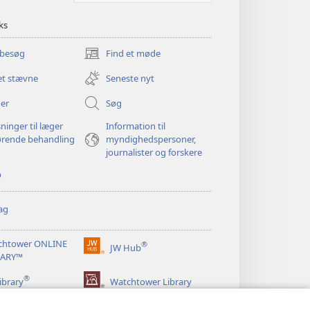
ks
 besøg
Find et møde
(åbner
nyt
et stævne
Seneste nyt
vindue)
er
Søg
ninger til læger
Information til
ørende behandling
myndighedspersoner,
journalister og forskere
p
ag
chtower ONLINE
®
JW Hub
(åbner
RARY™
nyt
®
vindue)
ibrary
Watchtower Library