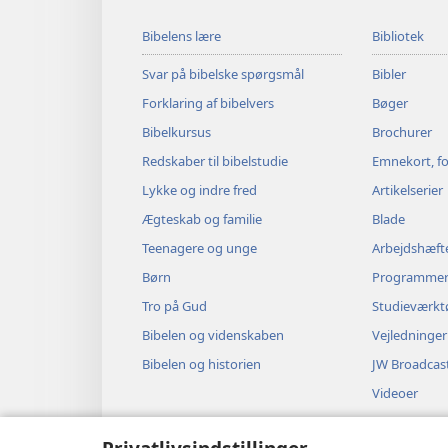
Bibelens lære
Bibliotek
Svar på bibelske spørgsmål
Bibler
Forklaring af bibelvers
Bøger
Bibelkursus
Brochurer
Redskaber til bibelstudie
Emnekort, fo
Lykke og indre fred
Artikelserier
Ægteskab og familie
Blade
Teenagere og unge
Arbejdshæft
Børn
Programme
Tro på Gud
Studieværkt
Bibelen og videnskaben
Vejledninger
Bibelen og historien
JW Broadcas
Videoer
Musik