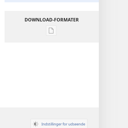
DOWNLOAD-FORMATER
Indstillinger
for
download
af
publikationer
Indsigt
i
Den
Hellige
Skrift
Indstillinger for udseende