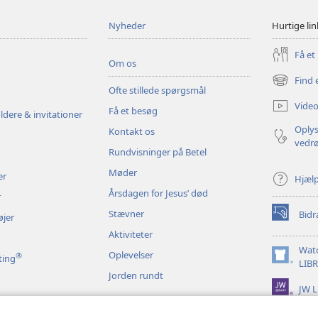
Nyheder
Hurtige lin
Få et
Om os
Find 
(åbner
Ofte stillede spørgsmål
nyt
Video
Få et besøg
vindue)
ldere & invitationer
Oplys
Kontakt os
vedr
Rundvisninger på Betel
Møder
er
Hjæl
Årsdagen for Jesus’ død
r
Stævner
Bidr
øjer
(åbner
nyt
Aktiviteter
vindue)
Wat
Oplevelser
®
ting
(åbner
LIB
Jorden rundt
nyt
JW L
vindue)