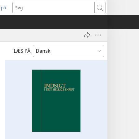
 på
bner
Søg
t
ndue)
LÆS PÅ