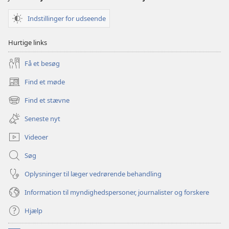
Indstillinger for udseende
Hurtige links
Få et besøg
Find et møde
(åbner
nyt
Find et stævne
(åbner
vindue)
nyt
Seneste nyt
vindue)
Videoer
Søg
Oplysninger til læger vedrørende behandling
Information til myndighedspersoner, journalister og forskere
Hjælp