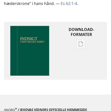
hæderskrone“ i hans hånd. —
Es 62:1-4
.
DOWNLOAD-
FORMATER
Indstillinger
for
download
af
publikationer
Indsigt
i
Den
Hellige
Skrift
®
JW.ORG
/ JEHOVAS VIDNERS OFFICIELLE HJEMMESIDE