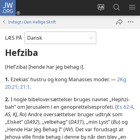
JW.ORG
Log
på
Vælg
Søg
VIS
(åbner
sprog
på
ME
Indsigt i Den Hellige Skrift
nyt
JW.ORG
vindue)
LÆS PÅ
Hefziba
(Hefʹziba) [hende har jeg behag i].
1.
Ezekias’ hustru og kong Manasses moder. —
2Kg
20:21;
21:1
.
2.
I nogle bibeloversættelser bruges navnet „Hephzi-
bah“ om Jerusalem i en genoprettelsesprofeti. (
Es 62:4
,
AS, KJ, Ro
) Andre oversættelser bruger udtryk som
„Elsket“ (
DA92
), „velbehag“ (
DA31
), „min Lyst“ (
Bu
) og
„Hende Har Jeg Behag I“ (
NV
). Det var forudsagt at
Jehova ville finde behag i denne by når den blev „en