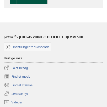
Indsigt
i
Den
Hellige
Skrift
®
JW.ORG
/ JEHOVAS VIDNERS OFFICIELLE HJEMMESIDE
Indstillinger for udseende
Hurtige links
Få et besøg
Find et møde
(åbner
nyt
Find et stævne
(åbner
vindue)
nyt
Seneste nyt
vindue)
Videoer