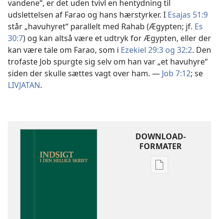
vandene“, er det uden tvivl en hentydning til
udslettelsen af Farao og hans hærstyrker. I
Esajas 51:9
står „havuhyret“ parallelt med Rahab (Ægypten; jf.
Es
30:7
) og kan altså være et udtryk for Ægypten, eller der
kan være tale om Farao, som i
Ezekiel 29:3 og
32:2
. Den
trofaste Job spurgte sig selv om han var „et havuhyre“
siden der skulle sættes vagt over ham. —
Job 7:12
; se
LIVJATAN
.
DOWNLOAD-
FORMATER
Indstillinger
for
download
af
publikationer