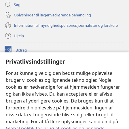
Søg
Oplysninger til læger vedrørende behandling
Information til myndighedspersoner, journalister og forskere
Hjælp
Bidrag
(åbner
nyt
Privatlivsindstillinger
vindue)
Watchtower ONLINE LIBRARY™
(åbner
For at kunne give dig den bedst mulige oplevelse
nyt
®
JW Hub
bruger vi cookies og lignende teknologier. Nogle
vindue)
(åbner
cookies er nødvendige for at hjemmesiden fungerer
nyt
®
JW Library
vindue)
og kan ikke afvises. Du kan acceptere eller afvise
brugen af yderligere cookies. De bruges kun til at
Watchtower Library
forbedre din oplevelse på hjemmesiden. Ingen af
disse data vil nogensinde blive solgt eller brugt til
marketing. For at få flere oplysninger kan du ind på
Global politik for brug af cookies og lignende