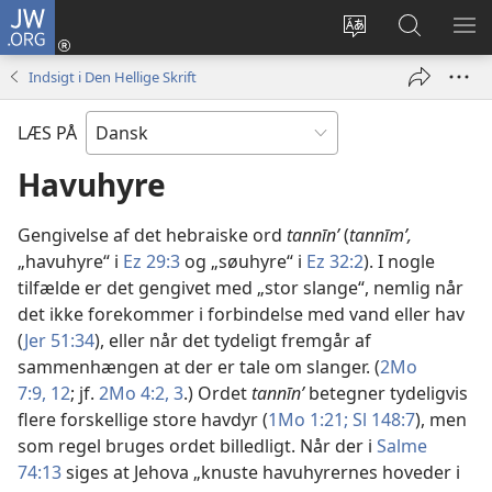
JW.ORG
Log
på
Vælg
Søg
VIS
(åbner
sprog
på
ME
Indsigt i Den Hellige Skrift
nyt
JW.ORG
vindue)
LÆS PÅ
Havuhyre
Gengivelse af det hebraiske ord
tannīnʹ
(
tannīmʹ,
„havuhyre“ i
Ez 29:3
og „søuhyre“ i
Ez 32:2
). I nogle
tilfælde er det gengivet med „stor slange“, nemlig når
det ikke forekommer i forbindelse med vand eller hav
(
Jer 51:34
), eller når det tydeligt fremgår af
sammenhængen at der er tale om slanger. (
2Mo
7:9,
12
; jf.
2Mo 4:2, 3
.) Ordet
tannīnʹ
betegner tydeligvis
flere forskellige store havdyr (
1Mo 1:21;
Sl 148:7
), men
som regel bruges ordet billedligt. Når der i
Salme
74:13
siges at Jehova „knuste havuhyrernes hoveder i