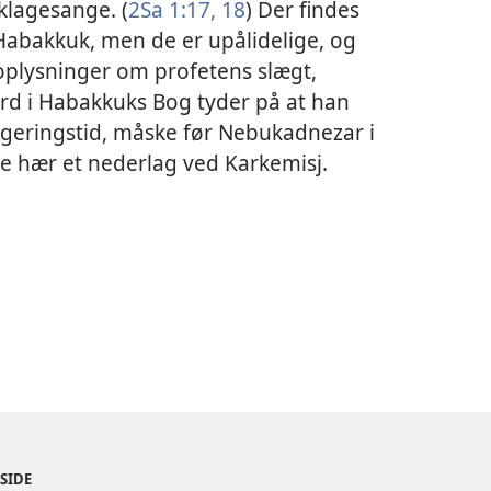
klagesange. (
2Sa 1:17, 18
) Der findes
Habakkuk, men de er upålidelige, og
oplysninger om profetens slægt,
yrd i Habakkuks Bog tyder på at han
regeringstid, måske før Nebukadnezar i
ske hær et nederlag ved Karkemisj.
ESIDE