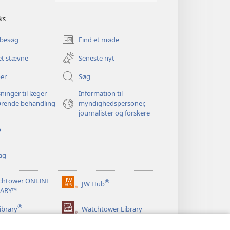
ks
 besøg
Find et møde
(åbner
nyt
et stævne
Seneste nyt
vindue)
er
Søg
ninger til læger
Information til
ørende behandling
myndighedspersoner,
journalister og forskere
p
ag
chtower ONLINE
®
JW Hub
(åbner
RARY™
nyt
®
vindue)
ibrary
Watchtower Library