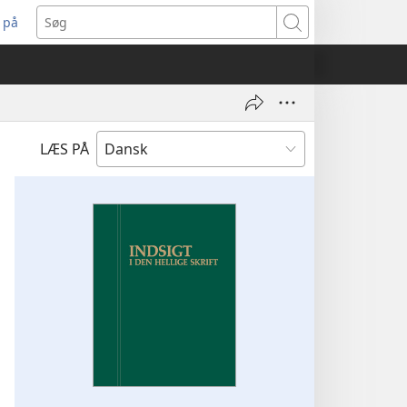
 på
bner
Søg
t
ndue)
LÆS PÅ