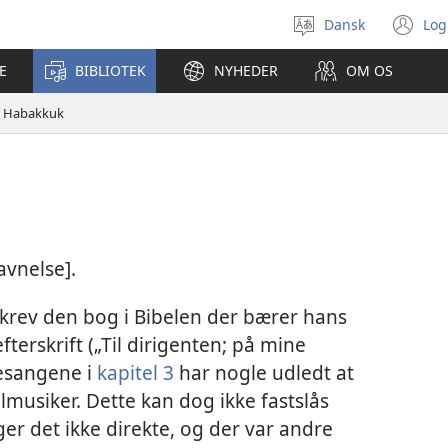
Dansk
Log
Vælg
(å
sprog
ny
E
BIBLIOTEK
NYHEDER
OM OS
vi
Habakkuk
avnelse].
skrev den bog i Bibelen der bærer hans
fterskrift („Til dirigenten; på mine
esangene i
kapitel 3
har nogle udledt at
lmusiker. Dette kan dog ikke fastslås
ger det ikke direkte, og der var andre