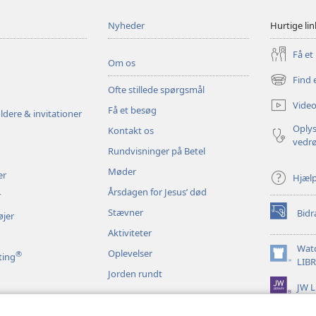
Nyheder
Hurtige lin
Få et
Om os
Find 
(åbner
Ofte stillede spørgsmål
nyt
Video
Få et besøg
vindue)
ldere & invitationer
Oplys
Kontakt os
vedr
Rundvisninger på Betel
Møder
er
Hjæl
Årsdagen for Jesus’ død
r
Stævner
Bidr
øjer
(åbner
nyt
Aktiviteter
vindue)
Wat
Oplevelser
®
ting
(åbner
LIB
Jorden rundt
nyt
JW L
vindue)