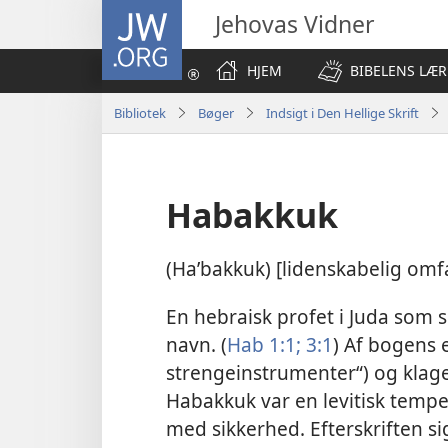
JW.ORG
Jehovas Vidner
HJEM
BIBELENS LÆR
Bibliotek
Bøger
Indsigt i Den Hellige Skrift
Habakkuk
(Haʹbakkuk) [lidenskabelig omf
En hebraisk profet i Juda som 
navn. (
Hab 1:1;
3:1
) Af bogens e
strengeinstrumenter“) og klag
Habakkuk var en levitisk tempe
med sikkerhed. Efterskriften si