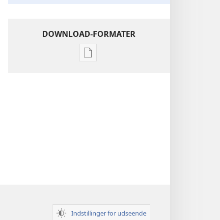
DOWNLOAD-FORMATER
Indstillinger
for
download
af
publikationer
Indsigt
i
Den
Hellige
Skrift
Indstillinger for udseende