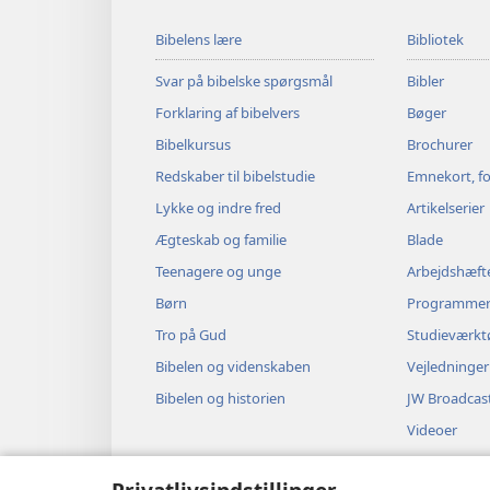
Bibelens lære
Bibliotek
Svar på bibelske spørgsmål
Bibler
Forklaring af bibelvers
Bøger
Bibelkursus
Brochurer
Redskaber til bibelstudie
Emnekort, fo
Lykke og indre fred
Artikelserier
Ægteskab og familie
Blade
Teenagere og unge
Arbejdshæft
Børn
Programme
Tro på Gud
Studieværkt
Bibelen og videnskaben
Vejledninger
Bibelen og historien
JW Broadcas
Videoer
Musik