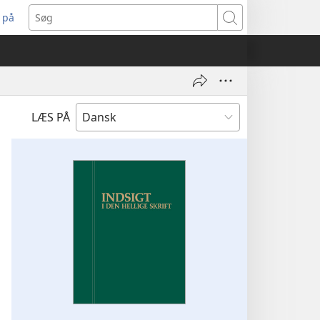
 på
bner
Søg
t
ndue)
LÆS PÅ