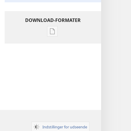
DOWNLOAD-FORMATER
Indstillinger
for
download
af
publikationer
Indsigt
i
Den
Hellige
Skrift
Indstillinger for udseende