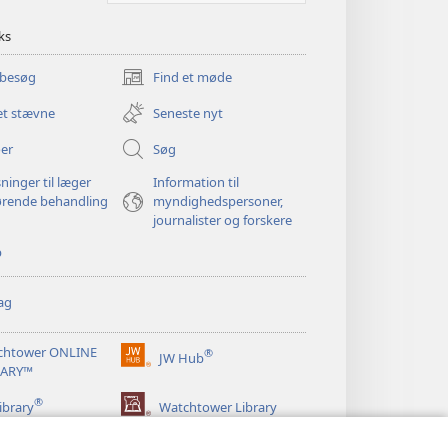
ks
 besøg
Find et møde
(åbner
nyt
et stævne
Seneste nyt
vindue)
er
Søg
ninger til læger
Information til
ørende behandling
myndighedspersoner,
journalister og forskere
p
ag
chtower ONLINE
®
JW Hub
(åbner
RARY™
nyt
®
vindue)
ibrary
Watchtower Library