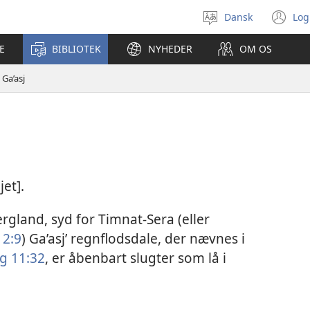
Dansk
Log
Vælg
(å
sprog
ny
E
BIBLIOTEK
NYHEDER
OM OS
vi
Ga’asj
jet].
ergland, syd for Timnat-Sera (eller
2:9
) Ga’asj’ regnflodsdale, der nævnes i
g 11:32
, er åbenbart slugter som lå i