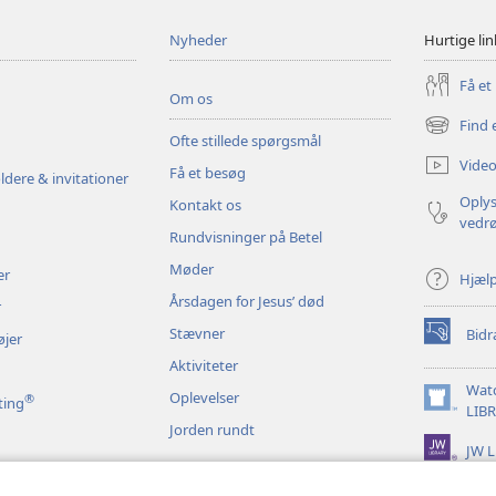
Nyheder
Hurtige lin
Få et
Om os
Find 
(åbner
Ofte stillede spørgsmål
nyt
Video
Få et besøg
vindue)
ldere & invitationer
Oplys
Kontakt os
vedr
Rundvisninger på Betel
Møder
er
Hjæl
Årsdagen for Jesus’ død
r
Stævner
Bidr
øjer
(åbner
nyt
Aktiviteter
vindue)
Wat
Oplevelser
®
ting
(åbner
LIB
Jorden rundt
nyt
JW L
vindue)