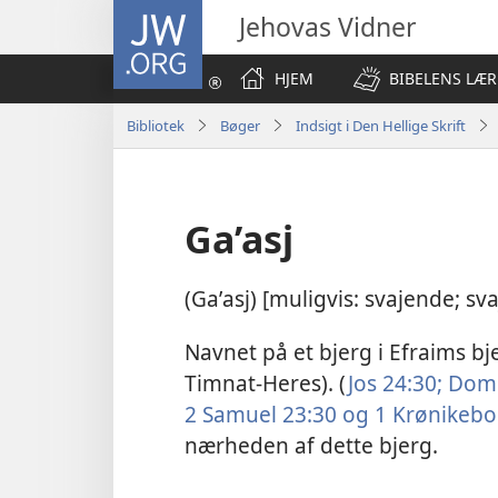
JW.ORG
Jehovas Vidner
HJEM
BIBELENS LÆR
Bibliotek
Bøger
Indsigt i Den Hellige Skrift
Ga’asj
(Gaʹasj) [muligvis: svajende; sva
Navnet på et bjerg i Efraims bj
Timnat-Heres). (
Jos 24:30;
Dom 
2 Samuel 23:30 og
1 Krønikebo
nærheden af dette bjerg.