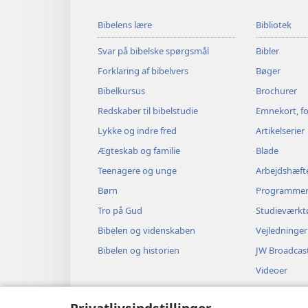
Bibelens lære
Bibliotek
Svar på bibelske spørgsmål
Bibler
Forklaring af bibelvers
Bøger
Bibelkursus
Brochurer
Redskaber til bibelstudie
Emnekort, fo
Lykke og indre fred
Artikelserier
Ægteskab og familie
Blade
Teenagere og unge
Arbejdshæft
Børn
Programme
Tro på Gud
Studieværkt
Bibelen og videnskaben
Vejledninger
Bibelen og historien
JW Broadcas
Videoer
Musik