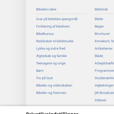
Bibelens lære
Bibliotek
Svar på bibelske spørgsmål
Bibler
Forklaring af bibelvers
Bøger
Bibelkursus
Brochurer
Redskaber til bibelstudie
Emnekort, fo
Lykke og indre fred
Artikelserier
Ægteskab og familie
Blade
Teenagere og unge
Arbejdshæft
Børn
Programme
Tro på Gud
Studieværkt
Bibelen og videnskaben
Vejledninger
Bibelen og historien
JW Broadcas
Videoer
Musik