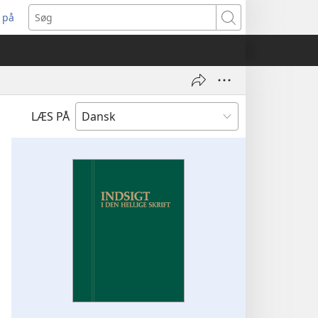
 på
bner
Søg
t
ndue)
LÆS PÅ