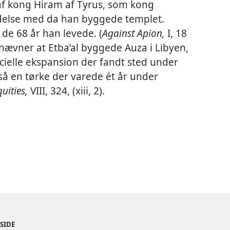
f kong Hiram af Tyrus, som kong
else med da han byggede templet.
f de 68 år han levede. (
Against Apion,
I, 18
nævner at Etba’al byggede Auza i Libyen,
elle ekspansion der fandt sted under
å en tørke der varede ét år under
uities,
VIII, 324, (xiii, 2).
ESIDE