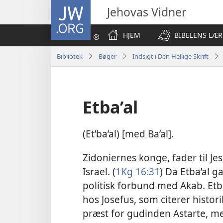
JW.ORG
Jehovas Vidner
HJEM
BIBELENS LÆR
Bibliotek
Bøger
Indsigt i Den Hellige Skrift
Etba’al
(Etʹba’al) [med Ba’al].
Zidoniernes konge, fader til Je
Israel. (
1Kg 16:31
) Da Etba’al g
politisk forbund med Akab. Etb
hos Josefus, som citerer histor
præst for gudinden Astarte, m