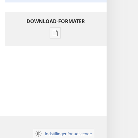
DOWNLOAD-FORMATER
Indstillinger
for
download
af
publikationer
Indsigt
i
Den
Hellige
Skrift
Indstillinger for udseende