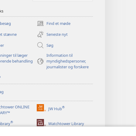
ks
 besøg
Find et møde
(åbner
nyt
et stævne
Seneste nyt
vindue)
er
Søg
ninger til læger
Information til
ørende behandling
myndighedspersoner,
journalister og forskere
p
ag
chtower ONLINE
®
JW Hub
(åbner
RARY™
nyt
®
vindue)
ibrary
Watchtower Library