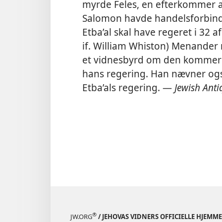
myrde Feles, en efterkommer a
Salomon havde handelsforbind
Etba’al skal have regeret i 32 a
if. William Whiston) Menander 
et vidnesbyrd om den kommerci
hans regering. Han nævner ogs
Etba’als regering. —
Jewish Antiq
®
JW.ORG
/ JEHOVAS VIDNERS OFFICIELLE HJEMM