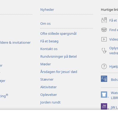
Nyheder
Hurtige lin
Få et
Om os
Find 
(åbner
Ofte stillede spørgsmål
nyt
Video
Få et besøg
vindue)
ldere & invitationer
Oplys
Kontakt os
vedr
Rundvisninger på Betel
Møder
er
Hjæl
Årsdagen for Jesus’ død
r
Stævner
Bidr
øjer
(åbner
nyt
Aktiviteter
vindue)
Wat
Oplevelser
®
ting
(åbner
LIB
Jorden rundt
nyt
JW L
vindue)