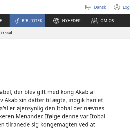
Dansk
Log
Vælg
(å
sprog
ny
E
BIBLIOTEK
NYHEDER
OM OS
vi
Etba’al
sabel, der blev gift med kong Akab af
av Akab sin datter til ægte, indgik han et
a’al er øjensynlig den Itobal der nævnes
ikeren Menander. Ifølge denne var Itobal
en tilranede sig kongemagten ved at