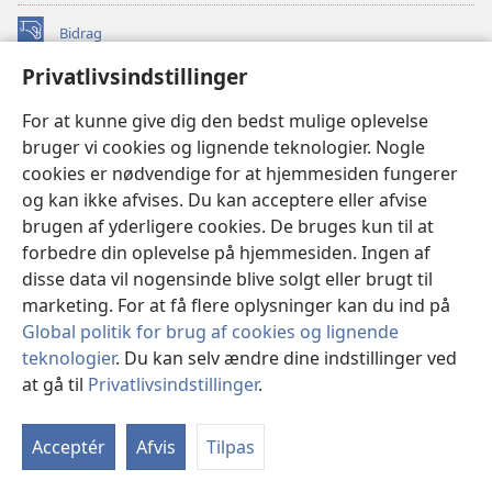
Bidrag
(åbner
nyt
Privatlivsindstillinger
vindue)
Watchtower ONLINE LIBRARY™
(åbner
For at kunne give dig den bedst mulige oplevelse
nyt
®
JW Hub
bruger vi cookies og lignende teknologier. Nogle
vindue)
(åbner
cookies er nødvendige for at hjemmesiden fungerer
nyt
®
JW Library
vindue)
og kan ikke afvises. Du kan acceptere eller afvise
brugen af yderligere cookies. De bruges kun til at
Watchtower Library
forbedre din oplevelse på hjemmesiden. Ingen af
disse data vil nogensinde blive solgt eller brugt til
marketing. For at få flere oplysninger kan du ind på
Global politik for brug af cookies og lignende
Copyright
© 2026 Watch Tower Bible and Tract Society of Pennsylvania.
teknologier
. Du kan selv ændre dine indstillinger ved
ANVENDELSESVILKÅR
|
PRIVATLIVSPOLITIK
|
at gå til
Privatlivsindstillinger
.
PRIVATLIVSINDSTILLINGER
Acceptér
Afvis
Tilpas