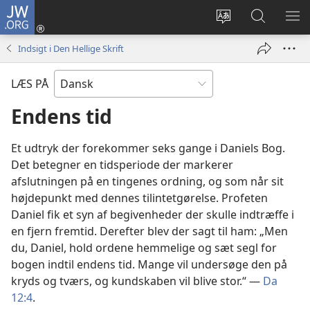
JW.ORG
Log
på
Vælg
Søg
VIS
(åbner
sprog
på
ME
Indsigt i Den Hellige Skrift
nyt
JW.ORG
vindue)
LÆS PÅ
Endens tid
Et udtryk der forekommer seks gange i Daniels Bog.
Det betegner en tidsperiode der markerer
afslutningen på en tingenes ordning, og som når sit
højdepunkt med dennes tilintetgørelse. Profeten
Daniel fik et syn af begivenheder der skulle indtræffe i
en fjern fremtid. Derefter blev der sagt til ham: „Men
du, Daniel, hold ordene hemmelige og sæt segl for
bogen indtil endens tid. Mange vil undersøge den på
kryds og tværs, og kundskaben vil blive stor.“ —
Da
12:4
.