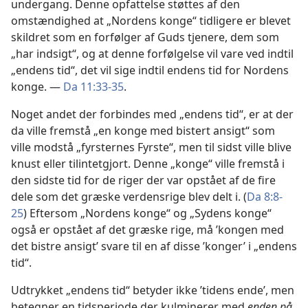
undergang. Denne opfattelse støttes af den
omstændighed at „Nordens konge“ tidligere er blevet
skildret som en forfølger af Guds tjenere, dem som
„har indsigt“, og at denne forfølgelse vil vare ved indtil
„endens tid“, det vil sige indtil endens tid for Nordens
konge. —
Da 11:33-35
.
Noget andet der forbindes med „endens tid“, er at der
da ville fremstå „en konge med bistert ansigt“ som
ville modstå „fyrsternes Fyrste“, men til sidst ville blive
knust eller tilintetgjort. Denne „konge“ ville fremstå i
den sidste tid for de riger der var opstået af de fire
dele som det græske verdensrige blev delt i. (
Da 8:8-
25
) Eftersom „Nordens konge“ og „Sydens konge“
også er opstået af det græske rige, må ’kongen med
det bistre ansigt’ svare til en af disse ’konger’ i „endens
tid“.
Udtrykket „endens tid“ betyder ikke ’tidens ende’, men
betegner en tidsperiode der kulminerer med
enden på