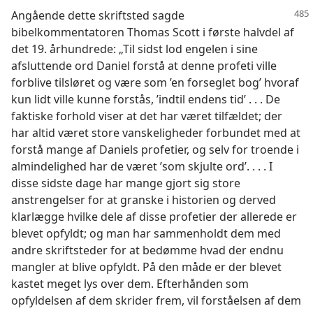
Angående dette skriftsted sagde
bibelkommentatoren Thomas Scott i første halvdel af
det 19. århundrede: „Til sidst lod engelen i sine
afsluttende ord Daniel forstå at denne profeti ville
forblive tilsløret og være som ’en forseglet bog’ hvoraf
kun lidt ville kunne forstås, ’indtil endens tid’ . . . De
faktiske forhold viser at det har været tilfældet; der
har altid været store vanskeligheder forbundet med at
forstå mange af Daniels profetier, og selv for troende i
almindelighed har de været ’som skjulte ord’. . . . I
disse sidste dage har mange gjort sig store
anstrengelser for at granske i historien og derved
klarlægge hvilke dele af disse profetier der allerede er
blevet opfyldt; og man har sammenholdt dem med
andre skriftsteder for at bedømme hvad der endnu
mangler at blive opfyldt. På den måde er der blevet
kastet meget lys over dem. Efterhånden som
opfyldelsen af dem skrider frem, vil forståelsen af dem