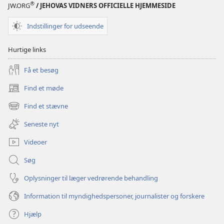
®
JW.ORG
/ JEHOVAS VIDNERS OFFICIELLE HJEMMESIDE
Indstillinger for udseende
Hurtige links
Få et besøg
Find et møde
(åbner
nyt
Find et stævne
(åbner
vindue)
nyt
Seneste nyt
vindue)
Videoer
Søg
Oplysninger til læger vedrørende behandling
Information til myndighedspersoner, journalister og forskere
Hjælp