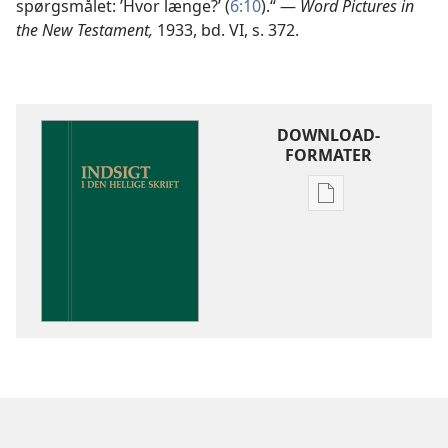
spørgsmålet: ’Hvor længe?’ (
6:10
).“ —
Word Pictures in
the New Testament,
1933, bd. VI, s. 372.
DOWNLOAD-
FORMATER
Indstillinger
for
download
af
publikationer
Indsigt
i
Den
Hellige
Skrift