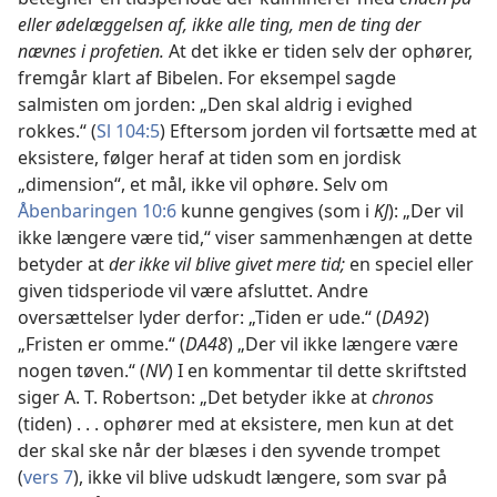
eller ødelæggelsen af, ikke alle ting, men de ting der
nævnes i profetien.
At det ikke er tiden selv der ophører,
fremgår klart af Bibelen. For eksempel sagde
salmisten om jorden: „Den skal aldrig i evighed
rokkes.“ (
Sl 104:5
) Eftersom jorden vil fortsætte med at
eksistere, følger heraf at tiden som en jordisk
„dimension“, et mål, ikke vil ophøre. Selv om
Åbenbaringen 10:6
kunne gengives (som i
KJ
): „Der vil
ikke længere være tid,“ viser sammenhængen at dette
betyder at
der ikke vil blive givet mere tid;
en speciel eller
given tidsperiode vil være afsluttet. Andre
oversættelser lyder derfor: „Tiden er ude.“ (
DA92
)
„Fristen er omme.“ (
DA48
) „Der vil ikke længere være
nogen tøven.“ (
NV
) I en kommentar til dette skriftsted
siger A. T. Robertson: „Det betyder ikke at
chronos
(tiden) . . . ophører med at eksistere, men kun at det
der skal ske når der blæses i den syvende trompet
(
vers 7
), ikke vil blive udskudt længere, som svar på