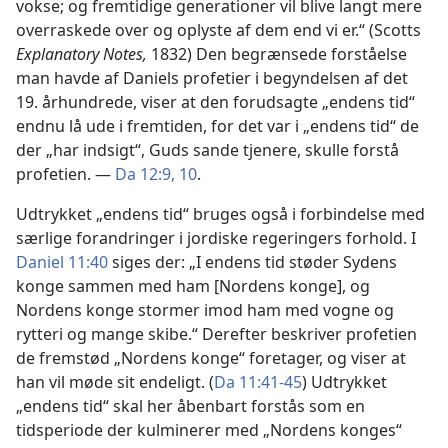
vokse; og fremtidige generationer vil blive langt mere
overraskede over og oplyste af dem end vi er.“ (Scotts
Explanatory Notes,
1832) Den begrænsede forståelse
man havde af Daniels profetier i begyndelsen af det
19. århundrede, viser at den forudsagte „endens tid“
endnu lå ude i fremtiden, for det var i „endens tid“ de
der „har indsigt“, Guds sande tjenere, skulle forstå
profetien. —
Da 12:9, 10
.
Udtrykket „endens tid“ bruges også i forbindelse med
særlige forandringer i jordiske regeringers forhold. I
Daniel 11:40
siges der: „I endens tid støder Sydens
konge sammen med ham [Nordens konge], og
Nordens konge stormer imod ham med vogne og
rytteri og mange skibe.“ Derefter beskriver profetien
de fremstød „Nordens konge“ foretager, og viser at
han vil møde sit endeligt. (
Da 11:41-45
) Udtrykket
„endens tid“ skal her åbenbart forstås som en
tidsperiode der kulminerer med „Nordens konges“