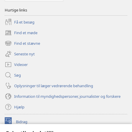
Hurtige links
Få et besøg
Find et møde
(åbner
nyt
Find et stævne
(åbner
vindue)
nyt
Seneste nyt
vindue)
Videoer
Søg
Oplysninger til læger vedrørende behandling
Information til myndighedspersoner, journalister og forskere
Hjælp
Bidrag
(åbner
nyt