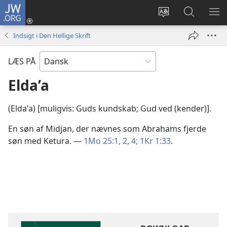
JW.ORG
Log
på
Vælg
Søg
VIS
(åbner
sprog
på
ME
Indsigt i Den Hellige Skrift
nyt
JW.ORG
vindue)
LÆS PÅ
Elda’a
(Eldaʹa) [muligvis: Guds kundskab; Gud ved (kender)].
En søn af Midjan, der nævnes som Abrahams fjerde
søn med Ketura. —
1Mo 25:1, 2,
4;
1Kr 1:33
.