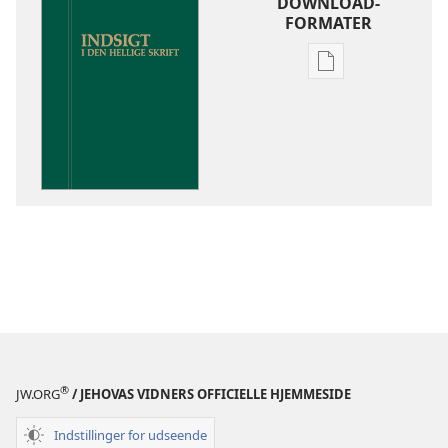
DOWNLOAD-
FORMATER
Indstillinger
for
download
af
publikationer
Indsigt
i
Den
Hellige
Skrift
®
JW.ORG
/ JEHOVAS VIDNERS OFFICIELLE HJEMMESIDE
Indstillinger for udseende