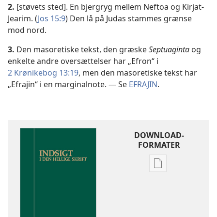
2.
[støvets sted]. En bjergryg mellem Neftoa og Kirjat-
Jearim. (
Jos 15:9
) Den lå på Judas stammes grænse
mod nord.
3.
Den masoretiske tekst, den græske
Septuaginta
og
enkelte andre oversættelser har „Efron“ i
2 Krønikebog 13:19
, men den masoretiske tekst har
„Efrajin“ i en marginalnote. — Se
EFRAJIN
.
DOWNLOAD-
FORMATER
Indstillinger
for
download
af
publikationer