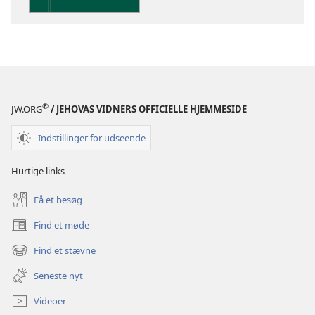
Indsigt
i
Den
Hellige
Skrift
®
JW.ORG
/ JEHOVAS VIDNERS OFFICIELLE HJEMMESIDE
Indstillinger for udseende
Hurtige links
Få et besøg
Find et møde
(åbner
nyt
Find et stævne
(åbner
vindue)
nyt
Seneste nyt
vindue)
Videoer