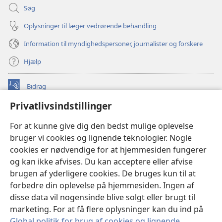
Søg
Oplysninger til læger vedrørende behandling
Information til myndighedspersoner, journalister og forskere
Hjælp
Bidrag
(åbner
nyt
Privatlivsindstillinger
vindue)
Watchtower ONLINE LIBRARY™
(åbner
For at kunne give dig den bedst mulige oplevelse
nyt
®
JW Hub
bruger vi cookies og lignende teknologier. Nogle
vindue)
(åbner
cookies er nødvendige for at hjemmesiden fungerer
nyt
®
JW Library
vindue)
og kan ikke afvises. Du kan acceptere eller afvise
brugen af yderligere cookies. De bruges kun til at
Watchtower Library
forbedre din oplevelse på hjemmesiden. Ingen af
disse data vil nogensinde blive solgt eller brugt til
marketing. For at få flere oplysninger kan du ind på
Global politik for brug af cookies og lignende