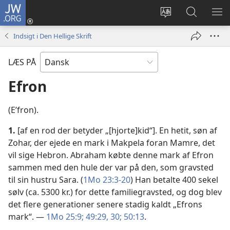
JW.ORG
Log
på
Vælg
Søg
VIS
(åbner
sprog
på
ME
Indsigt i Den Hellige Skrift
nyt
JW.ORG
vindue)
LÆS PÅ
Efron
(Eʹfron).
1.
[af en rod der betyder „[hjorte]kid“]. En hetit, søn af
Zohar, der ejede en mark i Makpela foran Mamre, det
vil sige Hebron. Abraham købte denne mark af Efron
sammen med den hule der var på den, som gravsted
til sin hustru Sara. (
1Mo 23:3-20
) Han betalte 400 sekel
sølv (ca. 5300 kr.) for dette familiegravsted, og dog blev
det flere generationer senere stadig kaldt „Efrons
mark“. —
1Mo 25:9;
49:29, 30;
50:13
.