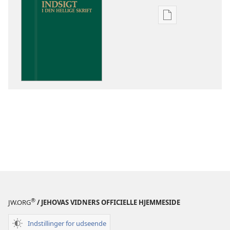
Indstillinger
for
download
af
publikationer
Indsigt
i
Den
Hellige
Skrift
®
JW.ORG
/ JEHOVAS VIDNERS OFFICIELLE HJEMMESIDE
Indstillinger for udseende