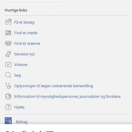
Hurtige links
Få et besøg
Find et møde
(åbner
nyt
Find et stævne
(åbner
vindue)
nyt
Seneste nyt
vindue)
Videoer
Søg
Oplysninger til læger vedrørende behandling
Information til myndighedspersoner, journalister og forskere
Hjælp
Bidrag
(åbner
nyt