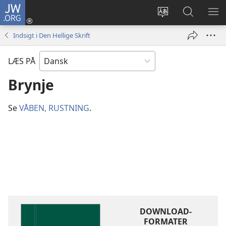
JW.ORG
Log
på
Vælg
Søg
VIS
(åbner
sprog
på
ME
Indsigt i Den Hellige Skrift
nyt
JW.ORG
vindue)
LÆS PÅ
Brynje
Se
VÅBEN, RUSTNING
.
DOWNLOAD-
FORMATER