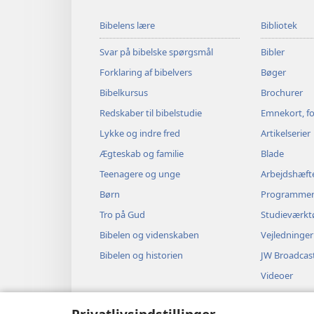
Bibelens lære
Bibliotek
Svar på bibelske spørgsmål
Bibler
Forklaring af bibelvers
Bøger
Bibelkursus
Brochurer
Redskaber til bibelstudie
Emnekort, fo
Lykke og indre fred
Artikelserier
Ægteskab og familie
Blade
Teenagere og unge
Arbejdshæft
Børn
Programme
Tro på Gud
Studieværkt
Bibelen og videnskaben
Vejledninger
Bibelen og historien
JW Broadcas
Videoer
Musik