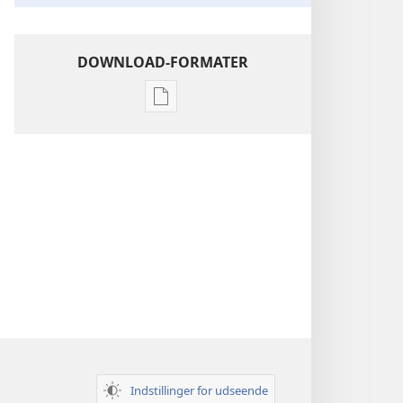
DOWNLOAD-FORMATER
Indstillinger
for
download
af
publikationer
Indsigt
i
Den
Hellige
Skrift
Indstillinger for udseende