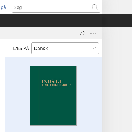
 på
bner
Søg
t
ndue)
LÆS PÅ