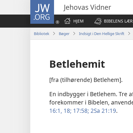
JW.ORG
Jehovas Vidner
HJEM
BIBELENS LÆR
Bibliotek
Bøger
Indsigt i Den Hellige Skrift
Betlehemit
[fra (tilhørende) Betlehem].
En indbygger i Betlehem. Tre af
forekommer i Bibelen, anvende
16:1,
18;
17:58;
2Sa 21:19
.