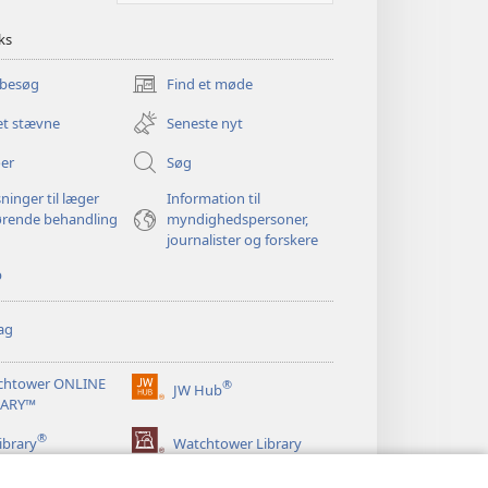
ks
 besøg
Find et møde
(åbner
nyt
et stævne
Seneste nyt
vindue)
er
Søg
ninger til læger
Information til
ørende behandling
myndighedspersoner,
journalister og forskere
p
ag
chtower ONLINE
®
JW Hub
(åbner
RARY™
nyt
®
vindue)
ibrary
Watchtower Library