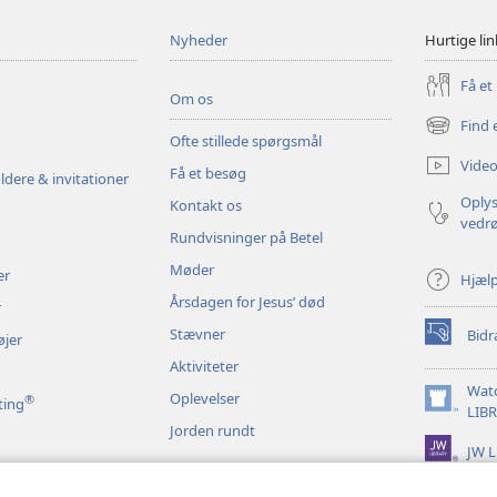
Nyheder
Hurtige lin
Få et
Om os
Find 
(åbner
Ofte stillede spørgsmål
nyt
Video
Få et besøg
vindue)
ldere & invitationer
Oplys
Kontakt os
vedr
Rundvisninger på Betel
Møder
er
Hjæl
Årsdagen for Jesus’ død
r
Stævner
Bidr
øjer
(åbner
nyt
Aktiviteter
vindue)
Wat
Oplevelser
®
ting
(åbner
LIB
Jorden rundt
nyt
JW L
vindue)