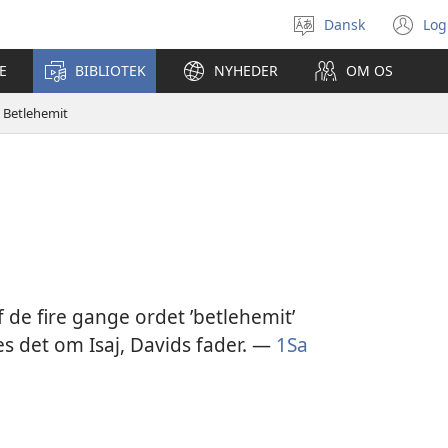
Dansk
Log
Vælg
(å
sprog
ny
E
BIBLIOTEK
NYHEDER
OM OS
vi
Betlehemit
 de fire gange ordet ’betlehemit’
s det om Isaj, Davids fader. —
1Sa