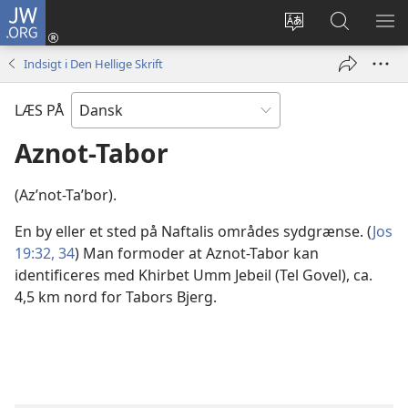
JW.ORG
Log
på
Vælg
Søg
VIS
(åbner
sprog
på
ME
Indsigt i Den Hellige Skrift
nyt
JW.ORG
vindue)
LÆS PÅ
Aznot-Tabor
(Azʹnot-Taʹbor).
En by eller et sted på Naftalis områdes sydgrænse. (
Jos
19:32,
34
) Man formoder at Aznot-Tabor kan
identificeres med Khirbet Umm Jebeil (Tel Govel), ca.
4,5 km nord for Tabors Bjerg.