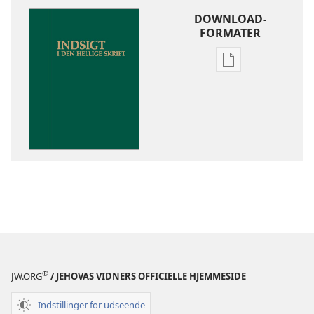
DOWNLOAD-
FORMATER
Indstillinger
for
download
af
publikationer
Indsigt
i
Den
Hellige
Skrift
®
JW.ORG
/ JEHOVAS VIDNERS OFFICIELLE HJEMMESIDE
Indstillinger for udseende