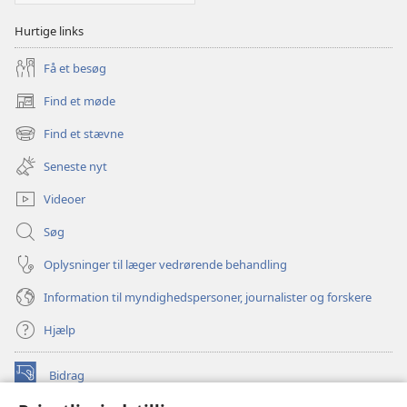
Hurtige links
Få et besøg
Find et møde
(åbner
nyt
Find et stævne
(åbner
vindue)
nyt
Seneste nyt
vindue)
Videoer
Søg
Oplysninger til læger vedrørende behandling
Information til myndighedspersoner, journalister og forskere
Hjælp
Bidrag
(åbner
nyt