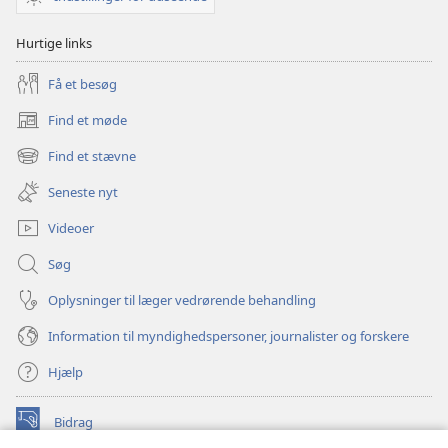
Hurtige links
Få et besøg
Find et møde
(åbner
nyt
Find et stævne
(åbner
vindue)
nyt
Seneste nyt
vindue)
Videoer
Søg
Oplysninger til læger vedrørende behandling
Information til myndighedspersoner, journalister og forskere
Hjælp
Bidrag
(åbner