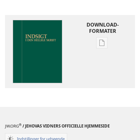
DOWNLOAD-
FORMATER
Indstillinger
for
download
af
publikationer
Indsigt
i
Den
Hellige
Skrift
®
JW.ORG
/ JEHOVAS VIDNERS OFFICIELLE HJEMMESIDE
Indstillinger for udseende