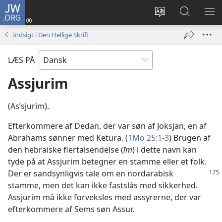
JW.ORG
Log
på
Vælg
Søg
VIS
(åbner
sprog
på
ME
Indsigt i Den Hellige Skrift
nyt
JW.ORG
vindue)
LÆS PÅ
Assjurim
(Asʹsjurim).
Efterkommere af Dedan, der var søn af Joksjan, en af
Abrahams sønner med Ketura. (
1Mo 25:1-3
) Brugen af
den hebraiske flertalsendelse (
īm
) i dette navn kan
tyde på at Assjurim betegner en stamme eller et folk.
Der er sandsynligvis tale om en nordarabisk
stamme, men det kan ikke fastslås med sikkerhed.
Assjurim må ikke forveksles med assyrerne, der var
efterkommere af Sems søn Assur.