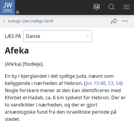
JW.ORG
Log
på
Vælg
Søg
VIS
(åbner
sprog
på
ME
Indsigt i Den Hellige Skrift
nyt
JW.ORG
vindue)
LÆS PÅ
Afeka
(Afeʹka) [flodleje].
En by i bjerglandet i det sydlige Juda, nævnt som
beliggende i nærheden af Hebron. (
Jos 15:48,
53, 54
)
Nogle forskere mener at den kan identificeres med
Khirbet el-Hadab, ca. 6 km sydvest for Hebron. Der er
to vandkilder i nærheden, og der er gjort
arkæologiske fund fra den israelitiske periode på
stedet.