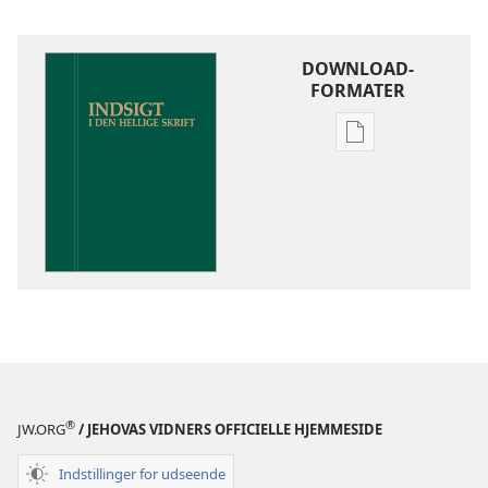
DOWNLOAD-
FORMATER
Indstillinger
for
download
af
publikationer
Indsigt
i
Den
Hellige
Skrift
®
JW.ORG
/ JEHOVAS VIDNERS OFFICIELLE HJEMMESIDE
Indstillinger for udseende