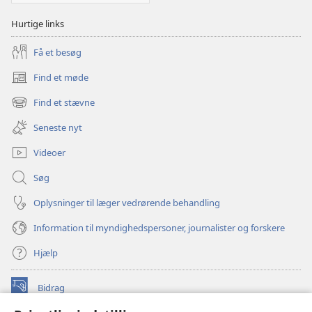
Hurtige links
Få et besøg
Find et møde
(åbner
nyt
Find et stævne
(åbner
vindue)
nyt
Seneste nyt
vindue)
Videoer
Søg
Oplysninger til læger vedrørende behandling
Information til myndighedspersoner, journalister og forskere
Hjælp
Bidrag
(åbner
nyt