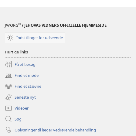
Hellige
Skrift
®
JW.ORG
/ JEHOVAS VIDNERS OFFICIELLE HJEMMESIDE
Indstillinger for udseende
Hurtige links
Få et besøg
Find et møde
(åbner
nyt
Find et stævne
(åbner
vindue)
nyt
Seneste nyt
vindue)
Videoer
Søg
Oplysninger til læger vedrørende behandling