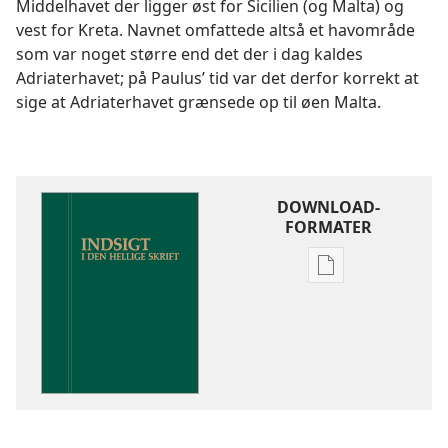
Middelhavet der ligger øst for Sicilien (og Malta) og
vest for Kreta. Navnet omfattede altså et havområde
som var noget større end det der i dag kaldes
Adriaterhavet; på Paulus’ tid var det derfor korrekt at
sige at Adriaterhavet grænsede op til øen Malta.
DOWNLOAD-
FORMATER
Indstillinger
for
download
af
publikationer
Indsigt
i
Den