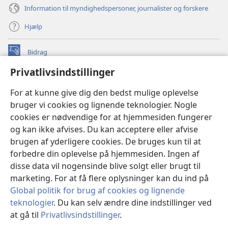
Information til myndighedspersoner, journalister og forskere
Hjælp
Bidrag
(åbner
nyt
Privatlivsindstillinger
vindue)
Watchtower ONLINE LIBRARY™
(åbner
For at kunne give dig den bedst mulige oplevelse
nyt
®
JW Hub
bruger vi cookies og lignende teknologier. Nogle
vindue)
(åbner
cookies er nødvendige for at hjemmesiden fungerer
nyt
®
JW Library
vindue)
og kan ikke afvises. Du kan acceptere eller afvise
brugen af yderligere cookies. De bruges kun til at
Watchtower Library
forbedre din oplevelse på hjemmesiden. Ingen af
disse data vil nogensinde blive solgt eller brugt til
marketing. For at få flere oplysninger kan du ind på
Global politik for brug af cookies og lignende
Copyright
© 2026 Watch Tower Bible and Tract Society of Pennsylvania.
teknologier
. Du kan selv ændre dine indstillinger ved
ANVENDELSESVILKÅR
|
PRIVATLIVSPOLITIK
|
at gå til
Privatlivsindstillinger
.
PRIVATLIVSINDSTILLINGER