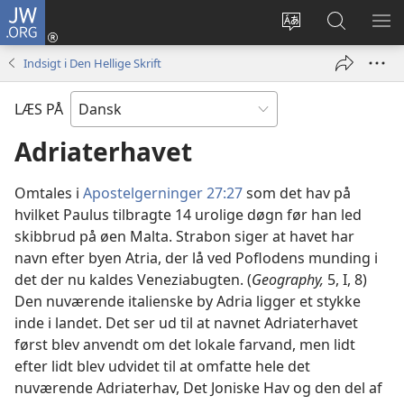
JW.ORG
Log
på
Vælg
Søg
VIS
(åbner
sprog
på
ME
Indsigt i Den Hellige Skrift
nyt
JW.ORG
vindue)
LÆS PÅ
Adriaterhavet
Omtales i
Apostelgerninger 27:27
som det hav på
hvilket Paulus tilbragte 14 urolige døgn før han led
skibbrud på øen Malta. Strabon siger at havet har
navn efter byen Atria, der lå ved Poflodens munding i
det der nu kaldes Veneziabugten. (
Geography,
5, I, 8)
Den nuværende italienske by Adria ligger et stykke
inde i landet. Det ser ud til at navnet Adriaterhavet
først blev anvendt om det lokale farvand, men lidt
efter lidt blev udvidet til at omfatte hele det
nuværende Adriaterhav, Det Joniske Hav og den del af