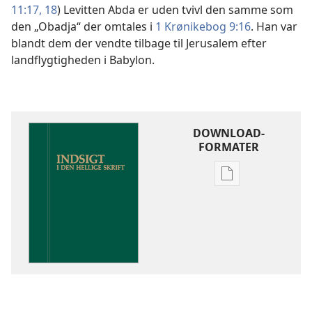
11:17, 18
) Levitten Abda er uden tvivl den samme som
den „Obadja“ der omtales i
1 Krønikebog 9:16
. Han var
blandt dem der vendte tilbage til Jerusalem efter
landflygtigheden i Babylon.
DOWNLOAD-
FORMATER
Indstillinger
for
download
af
publikationer
Indsigt
i
Den