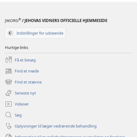
Hellige
Skrift
®
JW.ORG
/ JEHOVAS VIDNERS OFFICIELLE HJEMMESIDE
Indstillinger for udseende
Hurtige links
Få et besøg
Find et møde
(åbner
nyt
Find et stævne
(åbner
vindue)
nyt
Seneste nyt
vindue)
Videoer
Søg
Oplysninger til læger vedrørende behandling
Information til myndighedspersoner, journalister og forskere