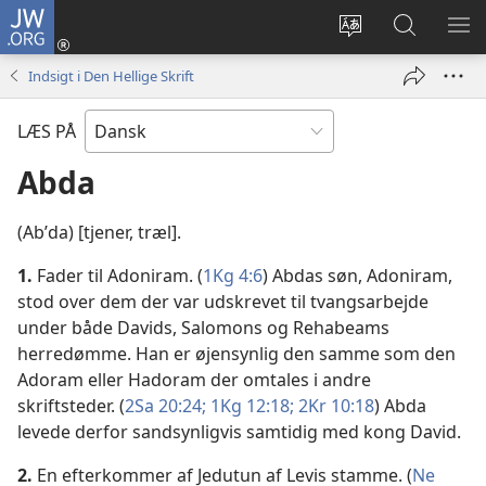
JW.ORG
Log
på
Vælg
Søg
VIS
(åbner
sprog
på
ME
Indsigt i Den Hellige Skrift
nyt
JW.ORG
vindue)
LÆS PÅ
Abda
(Abʹda) [tjener, træl].
1.
Fader til Adoniram. (
1Kg 4:6
) Abdas søn, Adoniram,
stod over dem der var udskrevet til tvangsarbejde
under både Davids, Salomons og Rehabeams
herredømme. Han er øjensynlig den samme som den
Adoram eller Hadoram der omtales i andre
skriftsteder. (
2Sa 20:24;
1Kg 12:18;
2Kr 10:18
) Abda
levede derfor sandsynligvis samtidig med kong David.
2.
En efterkommer af Jedutun af Levis stamme. (
Ne