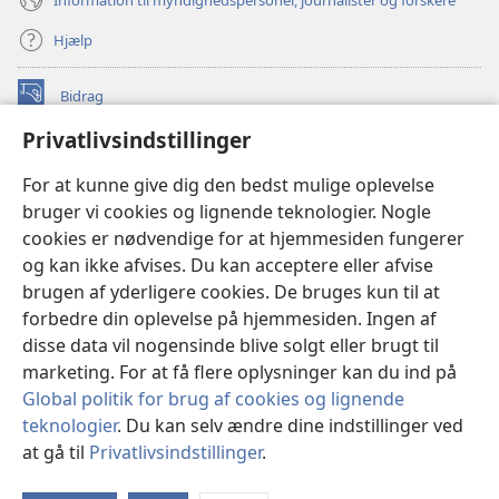
Hjælp
Bidrag
(åbner
nyt
Privatlivsindstillinger
vindue)
Watchtower ONLINE LIBRARY™
(åbner
For at kunne give dig den bedst mulige oplevelse
nyt
®
JW Hub
bruger vi cookies og lignende teknologier. Nogle
vindue)
(åbner
cookies er nødvendige for at hjemmesiden fungerer
nyt
®
JW Library
vindue)
og kan ikke afvises. Du kan acceptere eller afvise
brugen af yderligere cookies. De bruges kun til at
Watchtower Library
forbedre din oplevelse på hjemmesiden. Ingen af
disse data vil nogensinde blive solgt eller brugt til
marketing. For at få flere oplysninger kan du ind på
Global politik for brug af cookies og lignende
Copyright
© 2026 Watch Tower Bible and Tract Society of Pennsylvania.
teknologier
. Du kan selv ændre dine indstillinger ved
ANVENDELSESVILKÅR
|
PRIVATLIVSPOLITIK
|
at gå til
Privatlivsindstillinger
.
PRIVATLIVSINDSTILLINGER