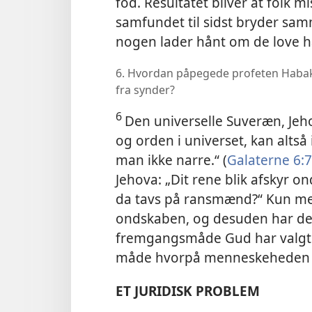
fod. Resultatet bliver at folk m
samfundet til sidst bryder samm
nogen lader hånt om de love ha
6. Hvordan påpegede profeten Habakk
fra synder?
6
Den universelle Suveræn, Jeho
og orden i universet, kan altså 
man ikke narre.“ (
Galaterne 6:7
Jehova: „Dit rene blik afskyr ond
da tavs på ransmænd?“ Kun med 
ondskaben, og desuden har det 
fremgangsmåde Gud har valgt a
måde hvorpå menneskeheden 
ET JURIDISK PROBLEM