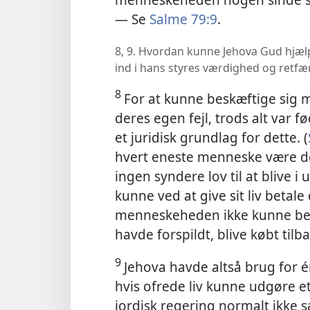
— Se
Salme 79:9
.
8, 9. Hvordan kunne Jehova Gud hj
ind i hans styres værdighed og retf
8
For at kunne beskæftige sig 
deres egen fejl, trods alt var f
et juridisk grundlag for dette. (
hvert eneste menneske være døm
ingen syndere lov til at blive
kunne ved at give sit liv betal
menneskeheden ikke kunne be
havde forspildt, blive købt til
9
Jehova havde altså brug for
hvis ofrede liv kunne udgøre e
jordisk regering normalt ikke s