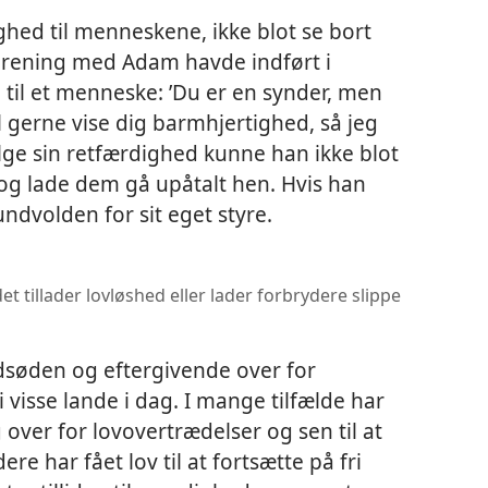
ghed til menneskene, ikke blot se bort
orening med Adam havde indført i
 til et menneske: ’Du er en synder, men
il gerne vise dig barmhjertighed, så jeg
følge sin retfærdighed kunne han ikke blot
g lade dem gå upåtalt hen. Hvis han
undvolden for sit eget styre.
t tillader lovløshed eller lader forbrydere slippe
ødsøden og eftergivende over for
i visse lande i dag. I mange tilfælde har
over for lovovertrædelser og sen til at
re har fået lov til at fortsætte på fri