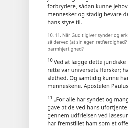
forbrydere, sådan kunne Jehov
mennesker og stadig bevare d
hans styre til.
10, 11. Når Gud tilgiver synder og e
så derved (a) sin egen retfærdighed? 
barmhjertighed?
10
Ved at lægge dette juridiske
rette var universets Hersker; ha
slethed. Og samtidig kunne h
menneskene. Apostelen Paulus 
11
„For alle har syndet og mang
gave at de ved hans ufortjente
gennem udfrielsen ved løsesumm
har fremstillet ham som et offe