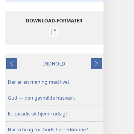
DOWNLOAD-FORMATER
Indstillinger
for
download
af
INDHOLD
publikationer
Forrige
Næste
Der
er
Der er en mening med livet
en
mening
Gud — den gavmilde husvært
med
livet
Et paradisisk hjem i udsigt
Har vi brug for Guds herredømme?