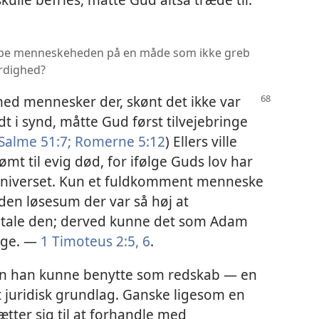
ælpe menneskeheden på en måde som ikke greb
ærdighed?
med mennesker der, skønt det ikke var
ødt i synd, måtte Gud først tilvejebringe
Salme 51:7;
Romerne 5:12
) Ellers ville
t til evig død, for ifølge Guds lov har
 i universet. Kun et fuldkomment menneske
e den løsesum der var så høj at
tale den; derved kunne det som Adam
bage. —
1 Timoteus 2:5, 6
.
 én han kunne benytte som redskab — en
t juridisk grundlag. Ganske ligesom en
ætter sig til at forhandle med