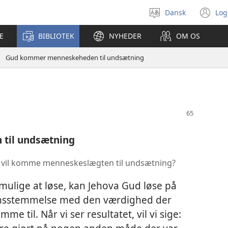
Dansk
Log
Vælg
(å
sprog
ny
E
BIBLIOTEK
NYHEDER
OM OS
vi
Gud kommer menneskeheden til undsætning
til undsætning
 Gud vil komme menneskeslægten til undsætning?
ulige at løse, kan Jehova Gud løse på
rensstemmelse med den værdighed der
e til. Når vi ser resultatet, vil vi sige: