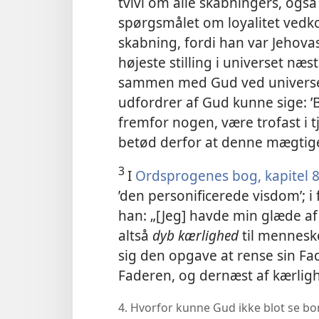
tvivl om alle skabningers, også
spørgsmålet om loyalitet ve
skabning, fordi han var Jehov
højeste stilling i universet næs
sammen med Gud ved universet
udfordrer af Gud kunne sige: ’
fremfor nogen, være trofast i t
betød derfor at denne mægtige
3
I
Ordsprogenes bog, kapitel 
’den personificerede visdom’; 
han: „[Jeg] havde min glæde a
altså
dyb kærlighed
til mennes
sig den opgave at rense sin Fad
Faderen, og dernæst af kærlig
4. Hvorfor kunne Gud ikke blot se bor