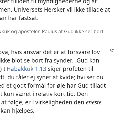
ister tilliden til myndighederne og at
en. Universets Hersker vil ikke tillade at
n har fastsat.
uk og apostelen Paulus at Gud ikke ser bort
va, hvis ansvar det er at forsvare lov
ikke blot se bort fra synder. „Gud kan
) I
Habakkuk 1:13
siger profeten til
t, du tåler ej synet af kvide; hvi ser du
et godt formål for øje har Gud tilladt
kun været i relativ kort tid. Den
t følge, er i virkeligheden den
eneste
kan hjælpes.