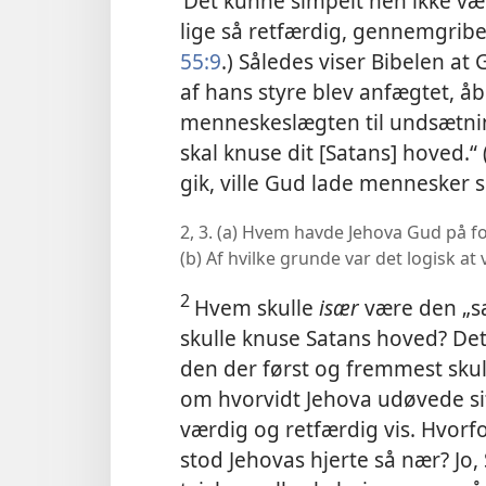
’Det kunne simpelt hen ikke v
lige så retfærdig, gennemgrib
55:9
.) Således viser Bibelen 
af hans styre blev anfægtet, 
menneskeslægten til undsætni
skal knuse dit [Satans] hoved.“ 
gik, ville Gud lade mennesker s
2, 3. (a) Hvem havde Jehova Gud på f
(b) Af hvilke grunde var det logisk a
2
Hvem skulle
især
være den „sæ
skulle knuse Satans hoved? Det
den der først og fremmest skul
om hvorvidt Jehova udøvede si
værdig og retfærdig vis. Hvor
stod Jehovas hjerte så nær? Jo