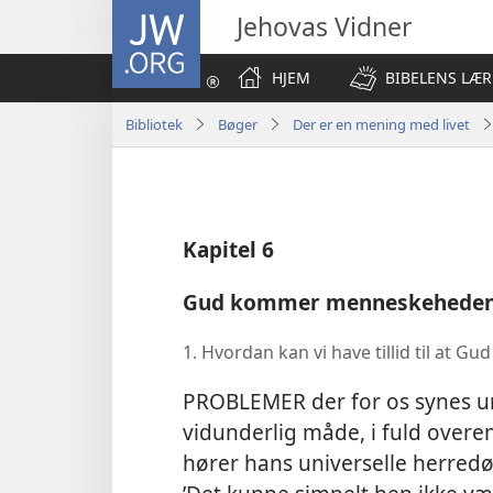
JW.ORG
Jehovas Vidner
HJEM
BIBELENS LÆR
Bibliotek
Bøger
Der er en mening med livet
Kapitel 6
Gud kommer menneskeheden 
1. Hvordan kan vi have tillid til at
PROBLEMER der for os synes um
vidunderlig måde, i fuld ove
hører hans universelle herredømm