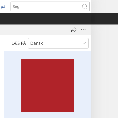
 på
bner
Søg
t
ndue)
LÆS PÅ