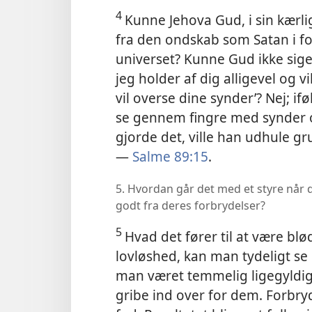
4
Kunne Jehova Gud, i sin kærli
fra den ondskab som Satan i f
universet? Kunne Gud ikke sige
jeg holder af dig alligevel og v
vil overse dine synder’? Nej; i
se gennem fingre med synder o
gjorde det, ville han udhule gr
—
Salme 89:15
.
5. Hvordan går det med et styre når de
godt fra deres forbrydelser?
5
Hvad det fører til at være bl
lovløshed, kan man tydeligt se 
man været temmelig ligegyldig 
gribe ind over for dem. Forbryde