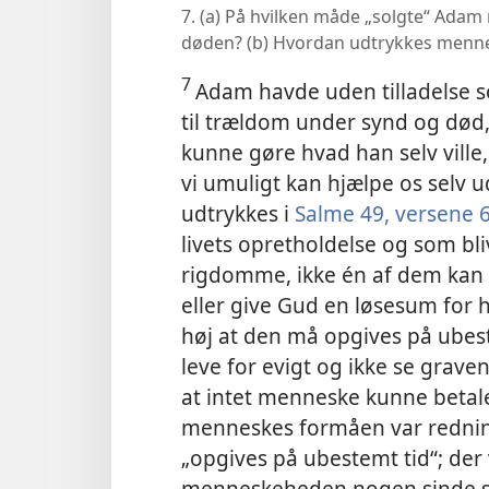
7. (a) På hvilken måde „solgte“ Ada
døden? (b) Hvordan udtrykkes menne
7
Adam havde uden tilladelse s
til trældom under synd og død, 
kunne gøre hvad han selv ville,
vi umuligt kan hjælpe os selv
udtrykkes i
Salme 49, versene 
livets opretholdelse og som bl
rigdomme, ikke én af dem kan
eller give Gud en løsesum for 
høj at den må opgives på ubes
leve for evigt og ikke se graven.
at intet menneske kunne betale
menneskes formåen var rednin
„opgives på ubestemt tid“; der v
menneskeheden nogen sinde skul