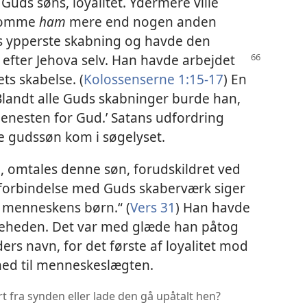
 Guds søns, loyalitet. Ydermere ville
dkomme
ham
mere end nogen anden
as ypperste skabning og havde den
t efter Jehova
selv. Han havde arbejdet
s skabelse. (
Kolossenserne 1:15-17
) En
Blandt alle Guds skabninger burde han,
jenesten for Gud.’ Satans udfordring
 gudssøn kom i søgelyset.
8
, omtales denne søn, forudskildret ved
i forbindelse med Guds skaberværk siger
f menneskens børn.“ (
Vers 31
) Han havde
keheden. Det var med glæde han påtog
ers navn, for det første af loyalitet mod
hed til menneskeslægten.
t fra synden eller lade den gå upåtalt hen?