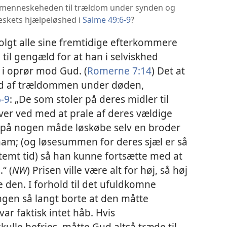
m menneskeheden til trældom under synden og
skets hjælpeløshed i
Salme 49:6-9
?
olgt alle sine fremtidige efterkommere
til gengæld for at han i selviskhed
 i oprør mod Gud. (
Romerne 7:14
) Det at
 ud af trældommen under døden,
6-9
: „De som stoler på deres midler til
iver ved med at prale af deres vældige
 på nogen måde løskøbe selv en broder
ham; (og løsesummen for deres sjæl er så
temt tid) så han kunne fortsætte med at
“ (
NW
) Prisen ville være alt for høj, så høj
 den. I forhold til det ufuldkomne
gen så langt borte at den måtte
ar faktisk intet håb. Hvis
le befries, måtte Gud altså træde til.