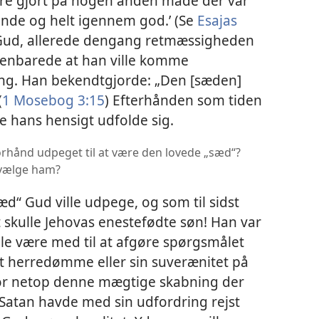
ære gjort på nogen anden måde der var
ende og helt igennem god.’ (Se
Esajas
at Gud, allerede dengang retmæssigheden
åbenbarede at han ville komme
ng. Han bekendtgjorde: „Den [sæden]
(
1 Mosebog 3:15
) Efterhånden som tiden
e hans hensigt udfolde sig.
orhånd udpeget til at være den lovede „sæd“?
t vælge ham?
d“ Gud ville udpege, og som til sidst
 skulle Jehovas enestefødte søn! Han var
le være med til at afgøre spørgsmålet
t herredømme eller sin suverænitet på
for netop denne mægtige skabning der
, Satan havde med sin udfordring rejst