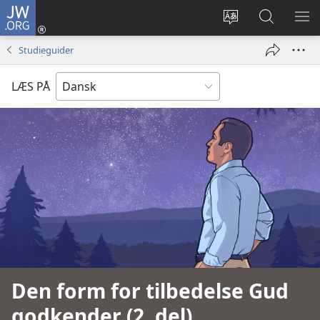
JW.ORG
Log
på
Vælg
Søg
VIS
(åbner
sprog
på
ME
Studieguider
nyt
JW.ORG
vindue)
LÆS PÅ
Den form for tilbedelse Gud
godkender (2. del)