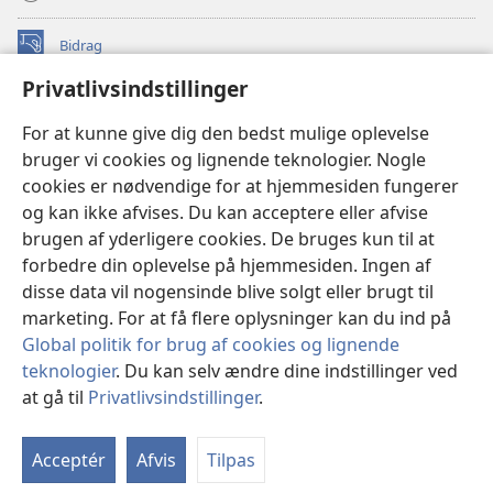
Bidrag
(åbner
nyt
Privatlivsindstillinger
vindue)
Watchtower ONLINE LIBRARY™
(åbner
For at kunne give dig den bedst mulige oplevelse
nyt
®
JW Hub
bruger vi cookies og lignende teknologier. Nogle
vindue)
(åbner
cookies er nødvendige for at hjemmesiden fungerer
nyt
®
JW Library
vindue)
og kan ikke afvises. Du kan acceptere eller afvise
brugen af yderligere cookies. De bruges kun til at
Watchtower Library
forbedre din oplevelse på hjemmesiden. Ingen af
disse data vil nogensinde blive solgt eller brugt til
marketing. For at få flere oplysninger kan du ind på
Global politik for brug af cookies og lignende
Copyright
© 2026 Watch Tower Bible and Tract Society of Pennsylvania.
teknologier
. Du kan selv ændre dine indstillinger ved
ANVENDELSESVILKÅR
|
PRIVATLIVSPOLITIK
|
at gå til
Privatlivsindstillinger
.
PRIVATLIVSINDSTILLINGER
Acceptér
Afvis
Tilpas