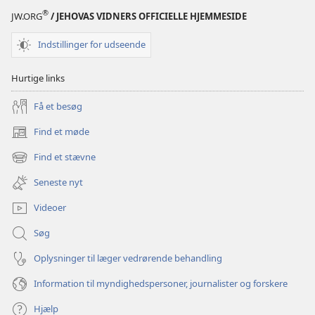
®
JW.ORG
/ JEHOVAS VIDNERS OFFICIELLE HJEMMESIDE
Indstillinger for udseende
Hurtige links
Få et besøg
Find et møde
(åbner
nyt
Find et stævne
(åbner
vindue)
nyt
Seneste nyt
vindue)
Videoer
Søg
Oplysninger til læger vedrørende behandling
Information til myndighedspersoner, journalister og forskere
Hjælp