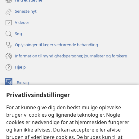
Find et stævne
(åbner
vindue)
nyt
Seneste nyt
vindue)
Videoer
Søg
Oplysninger til læger vedrørende behandling
Information til myndighedspersoner, journalister og forskere
Hjælp
Bidrag
(åbner
nyt
Privatlivsindstillinger
vindue)
Watchtower ONLINE LIBRARY™
(åbner
For at kunne give dig den bedst mulige oplevelse
nyt
®
JW Hub
bruger vi cookies og lignende teknologier. Nogle
vindue)
(åbner
cookies er nødvendige for at hjemmesiden fungerer
nyt
®
JW Library
vindue)
og kan ikke afvises. Du kan acceptere eller afvise
brugen af yderligere cookies. De bruges kun til at