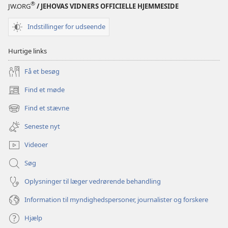
®
JW.ORG
/ JEHOVAS VIDNERS OFFICIELLE HJEMMESIDE
Indstillinger for udseende
Hurtige links
Få et besøg
Find et møde
(åbner
nyt
Find et stævne
(åbner
vindue)
nyt
Seneste nyt
vindue)
Videoer
Søg
Oplysninger til læger vedrørende behandling
Information til myndighedspersoner, journalister og forskere
Hjælp