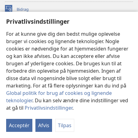
Bidrag
(åbner
nyt
Privatlivsindstillinger
vindue)
Watchtower ONLINE LIBRARY™
(åbner
For at kunne give dig den bedst mulige oplevelse
nyt
®
JW Hub
bruger vi cookies og lignende teknologier. Nogle
vindue)
(åbner
cookies er nødvendige for at hjemmesiden fungerer
nyt
®
JW Library
vindue)
og kan ikke afvises. Du kan acceptere eller afvise
brugen af yderligere cookies. De bruges kun til at
Watchtower Library
forbedre din oplevelse på hjemmesiden. Ingen af
disse data vil nogensinde blive solgt eller brugt til
marketing. For at få flere oplysninger kan du ind på
Global politik for brug af cookies og lignende
Copyright
© 2026 Watch Tower Bible and Tract Society of Pennsylvania.
teknologier
. Du kan selv ændre dine indstillinger ved
ANVENDELSESVILKÅR
|
PRIVATLIVSPOLITIK
|
at gå til
Privatlivsindstillinger
.
PRIVATLIVSINDSTILLINGER
Acceptér
Afvis
Tilpas