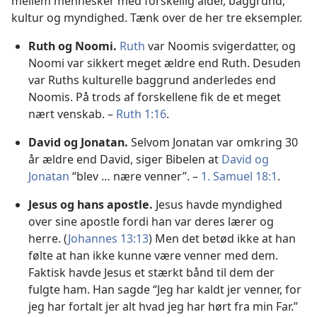
mellem mennesker med forskellig alder, baggrund,
kultur og myndighed. Tænk over de her tre eksempler.
Ruth og Noomi.
Ruth
var Noomis svigerdatter, og
Noomi var sikkert meget ældre end Ruth. Desuden
var Ruths kulturelle baggrund anderledes end
Noomis. På trods af forskellene fik de et meget
nært venskab. –
Ruth 1:16
.
David og Jonatan.
Selvom Jonatan var omkring 30
år ældre end David, siger Bibelen at
David og
Jonatan
“blev … nære venner”. –
1. Samuel 18:1
.
Jesus og hans apostle.
Jesus havde myndighed
over sine apostle fordi han var deres lærer og
herre. (
Johannes 13:13
) Men det betød ikke at han
følte at han ikke kunne være venner med dem.
Faktisk havde Jesus et stærkt bånd til dem der
fulgte ham. Han sagde “Jeg har kaldt jer venner, for
jeg har fortalt jer alt hvad jeg har hørt fra min Far.”