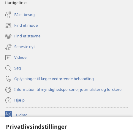
Hurtige links
Få et besøg
Find et møde
(åbner
nyt
Find et stævne
(åbner
vindue)
nyt
Seneste nyt
vindue)
Videoer
Søg
Oplysninger til læger vedrørende behandling
Information til myndighedspersoner, journalister og forskere
Hjælp
Bidrag
(åbner
nyt
Privatlivsindstillinger
vindue)
Watchtower ONLINE LIBRARY™