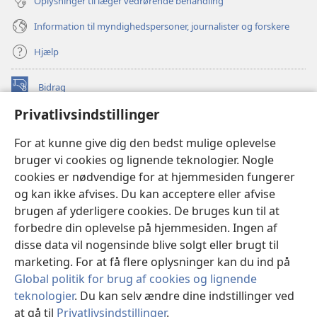
Oplysninger til læger vedrørende behandling
Information til myndighedspersoner, journalister og forskere
Hjælp
Bidrag
(åbner
nyt
Privatlivsindstillinger
vindue)
Watchtower ONLINE LIBRARY™
(åbner
For at kunne give dig den bedst mulige oplevelse
nyt
®
JW Hub
bruger vi cookies og lignende teknologier. Nogle
vindue)
(åbner
cookies er nødvendige for at hjemmesiden fungerer
nyt
®
JW Library
vindue)
og kan ikke afvises. Du kan acceptere eller afvise
brugen af yderligere cookies. De bruges kun til at
Watchtower Library
forbedre din oplevelse på hjemmesiden. Ingen af
disse data vil nogensinde blive solgt eller brugt til
marketing. For at få flere oplysninger kan du ind på
Global politik for brug af cookies og lignende
teknologier
. Du kan selv ændre dine indstillinger ved
Copyright
© 2026 Watch Tower Bible and Tract Society of Pennsylvania.
ANVENDELSESVILKÅR
|
PRIVATLIVSPOLITIK
|
at gå til
Privatlivsindstillinger
.