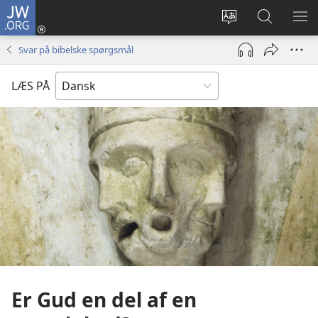
JW.ORG
Log
på
Vælg
Søg
VIS
(åbner
sprog
på
ME
Svar på bibelske spørgsmål
nyt
JW.ORG
vindue)
LÆS PÅ
Er Gud en del af en