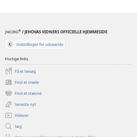
®
JW.ORG
/ JEHOVAS VIDNERS OFFICIELLE HJEMMESIDE
Indstillinger for udseende
Hurtige links
Få et besøg
Find et møde
(åbner
nyt
Find et stævne
(åbner
vindue)
nyt
Seneste nyt
vindue)
Videoer
Søg