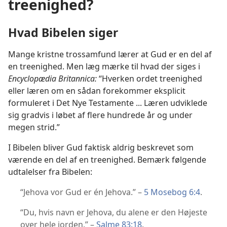
treenighed?
Hvad Bibelen siger
Mange kristne trossamfund lærer at Gud er en del af
en treenighed. Men læg mærke til hvad der siges i
Encyclopædia Britannica:
“Hverken ordet treenighed
eller læren om en sådan forekommer eksplicit
formuleret i Det Nye Testamente ... Læren udviklede
sig gradvis i løbet af flere hundrede år og under
megen strid.”
I Bibelen bliver Gud faktisk aldrig beskrevet som
værende en del af en treenighed. Bemærk følgende
udtalelser fra Bibelen:
“Jehova vor Gud er én Jehova.” –
5 Mosebog 6:4
.
“Du, hvis navn er Jehova, du alene er den Højeste
over hele jorden.” –
Salme 83:18
.