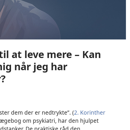
 til at leve mere – Kan
ig når jeg har
r?
ster dem der er nedtrykte”. (
2. Korinther
 lægebog om psykiatri, har den hjulpet
dstanker. De praktiske råd den