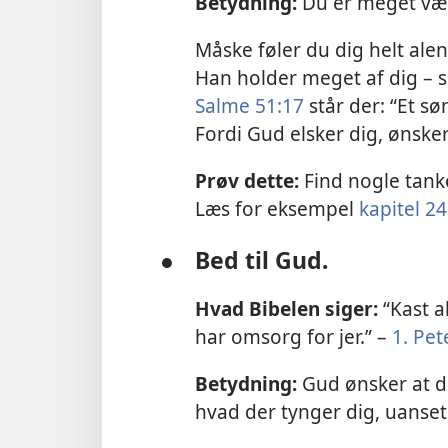
Betydning:
Du er meget vær
Måske føler du dig helt al
Han holder meget af dig – sel
Salme 51:17
står der: “Et sø
Fordi Gud elsker dig, ønsker
Prøv dette:
Find nogle tanke
Læs for eksempel
kapitel 24
●
Bed til Gud.
Hvad Bibelen siger:
“Kast a
har omsorg for jer.” –
1. Pet
Betydning:
Gud ønsker at d
hvad der tynger dig, uanset