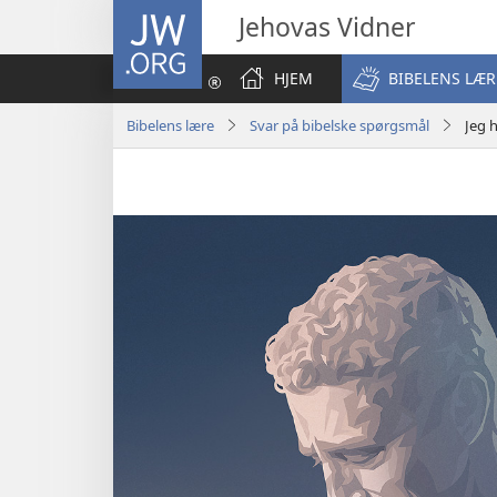
JW.ORG
Jehovas Vidner
HJEM
BIBELENS LÆR
Bibelens lære
Svar på bibelske spørgsmål
Jeg 