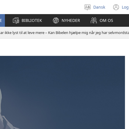
Dansk
Log
Vælg
(å
sprog
ny
E
BIBLIOTEK
NYHEDER
OM OS
vi
har ikke lyst til at leve mere – Kan Bibelen hjælpe mig når jeg har selvmords