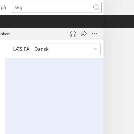
 på
bner
Søg
t
ndue)
tanker?
LÆS PÅ