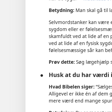
Betydning:
Man skal gå til 
Selvmordstanker kan være 
sygdom eller er følelsesmæs
skamfuldt ved at lide af en 
ved at lide af en fysisk s
følelsesmæssige sår kan be
Prøv dette:
Søg lægehjælp s
●
Husk at du har værdi 
Hvad Bibelen siger:
“Sælges
Alligevel er ikke én af dem g
mere værd end mange spur