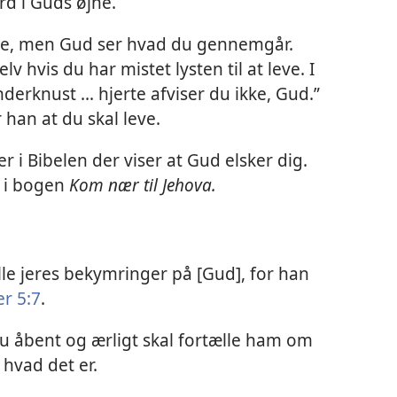
d i Guds øjne.
ene, men Gud ser hvad du gennemgår.
v hvis du har mistet lysten til at leve. I
nderknust ... hjerte afviser du ikke, Gud.”
 han at du skal leve.
r i Bibelen der viser at Gud elsker dig.
i bogen
Kom nær til Jehova.
lle jeres bekymringer på [Gud], for han
er 5:7
.
u åbent og ærligt skal fortælle ham om
 hvad det er.