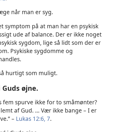
læge når man er syg.
et symptom på at man har en psykisk
sigt ude af balance. Der er ikke noget
psykisk sygdom, lige så lidt som der er
ygdom. Psykiske sygdomme og
handles.
å hurtigt som muligt.
i Guds øjne.
 fem spurve ikke for to småmønter?
lemt af Gud. ... Vær ikke bange – I er
ve.” –
Lukas 12:6, 7
.