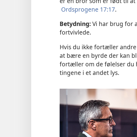
er en bror som er født til at 
Ordsprogene 17:17
.
Betydning:
Vi har brug for 
fortvivlede.
Hvis du ikke fortæller andr
at bære en byrde der kan bl
fortæller om de følelser du 
tingene i et andet lys.