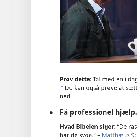
Prøv dette:
Tal med en i dag
Du kan også prøve at sætte
a
ned.
●
Få professionel hjælp.
Hvad Bibelen siger:
“De ras
har de syge.” –
Matthæus 9: