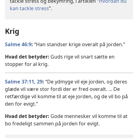
tackle stress og bekymring, i artiklen “
Hvordan du
kan tackle stress
”.
Krig
Salme 46:9
:
“Han standser krige overalt på jorden.”
Hvad det betyder:
Guds rige vil snart sætte en
stopper for al krig.
Salme 37:11,
29
:
“De ydmyge vil eje jorden, og deres
glæde vil være stor fordi der er fred overalt. ... De
retfærdige vil komme til at eje jorden, og de vil bo på
den for evigt.”
Hvad det betyder:
Gode mennesker vil komme til at
bo fredeligt sammen på jorden for evigt.