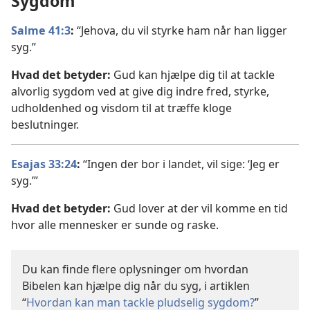
Sygdom
Salme 41:3
:
“Jehova, du vil styrke ham når han ligger
syg.”
Hvad det betyder:
Gud kan hjælpe dig til at tackle
alvorlig sygdom ved at give dig indre fred, styrke,
udholdenhed og visdom til at træffe kloge
beslutninger.
Esajas 33:24
:
“Ingen der bor i landet, vil sige: ‘Jeg er
syg.’”
Hvad det betyder:
Gud lover at der vil komme en tid
hvor alle mennesker er sunde og raske.
Du kan finde flere oplysninger om hvordan
Bibelen kan hjælpe dig når du syg, i artiklen
“
Hvordan kan man tackle pludselig sygdom?
”