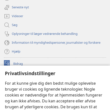
(åbner
vindue)
nyt
Seneste nyt
vindue)
Videoer
Søg
Oplysninger til læger vedrørende behandling
Information til myndighedspersoner, journalister og forskere
Hjælp
Bidrag
(åbner
nyt
Privatlivsindstillinger
vindue)
Watchtower ONLINE LIBRARY™
(åbner
For at kunne give dig den bedst mulige oplevelse
nyt
®
JW Hub
bruger vi cookies og lignende teknologier. Nogle
vindue)
(åbner
cookies er nødvendige for at hjemmesiden fungerer
nyt
®
JW Library
vindue)
og kan ikke afvises. Du kan acceptere eller afvise
brugen af yderligere cookies. De bruges kun til at