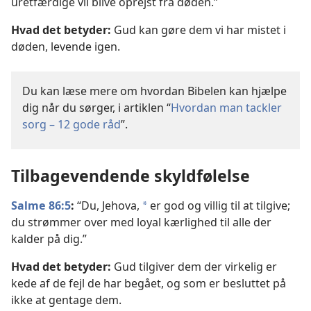
uretfærdige vil blive oprejst fra døden.”
Hvad det betyder:
Gud kan gøre dem vi har mistet i
døden, levende igen.
Du kan læse mere om hvordan Bibelen kan hjælpe
dig når du sørger, i artiklen “
Hvordan man tackler
sorg – 12 gode råd
”.
Tilbagevendende skyldfølelse
Salme 86:5
:
“Du, Jehova,
er god og villig til at tilgive;
a
du strømmer over med loyal kærlighed til alle der
kalder på dig.”
Hvad det betyder:
Gud tilgiver dem der virkelig er
kede af de fejl de har begået, og som er besluttet på
ikke at gentage dem.