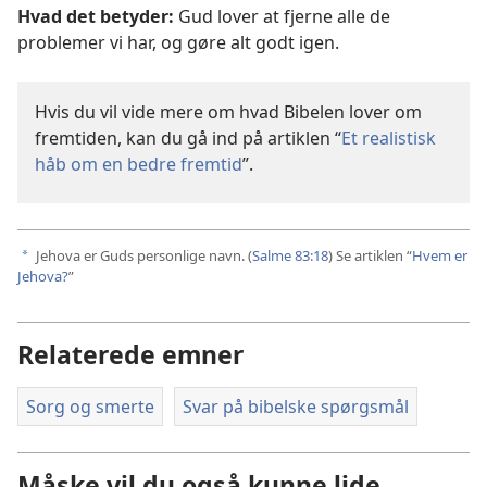
Hvad det betyder:
Gud lover at fjerne alle de
problemer vi har, og gøre alt godt igen.
Hvis du vil vide mere om hvad Bibelen lover om
fremtiden, kan du gå ind på artiklen “
Et realistisk
håb om en bedre fremtid
”.
Jehova er Guds personlige navn. (
Salme 83:18
) Se artiklen “
Hvem er
a
Jehova?
”
Relaterede emner
Sorg og smerte
Svar på bibelske spørgsmål
Måske vil du også kunne lide