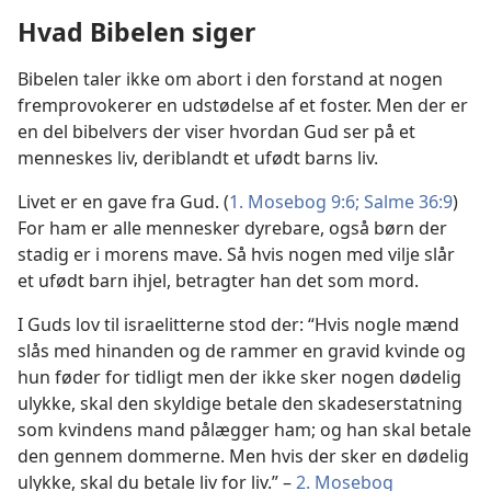
Hvad Bibelen siger
Bibelen taler ikke om abort i den forstand at nogen
fremprovokerer en udstødelse af et foster. Men der er
en del bibelvers der viser hvordan Gud ser på et
menneskes liv, deriblandt et ufødt barns liv.
Livet er en gave fra Gud. (
1. Mosebog 9:6;
Salme 36:9
)
For ham er alle mennesker dyrebare, også børn der
stadig er i morens mave. Så hvis nogen med vilje slår
et ufødt barn ihjel, betragter han det som mord.
I Guds lov til israelitterne stod der: “Hvis nogle mænd
slås med hinanden og de rammer en gravid kvinde og
hun føder for tidligt men der ikke sker nogen dødelig
ulykke, skal den skyldige betale den skadeserstatning
som kvindens mand pålægger ham; og han skal betale
den gennem dommerne. Men hvis der sker en dødelig
ulykke, skal du betale liv for liv.” –
2. Mosebog