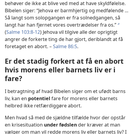
behøver de ikke at blive ved med at have skyldfølelse.
Bibelen siger: “Jehova er barmhjertig og medfølende ...
Så langt som solopgangen er fra solnedgangen, så
langt har han fjernet vores overtrædelser fra os.”
b
(
Salme 103:8-12
) Jehova vil tilgive alle der oprigtigt
angrer de forkerte ting de har gjort, deriblandt at få
foretaget en abort. –
Salme 86:5
.
Er det stadig forkert at få en abort
hvis morens eller barnets liv er i
fare?
I betragtning af hvad Bibelen siger om et ufødt barns
liv, kan en
potentiel
fare for morens eller barnets
helbred ikke retfærdiggøre abort.
Men hvad så med de sjældne tilfælde hvor der opstår
en krisesituation
under fødslen
der kræver at man
vælger om man vil redde morens liv eller barnets liv? I