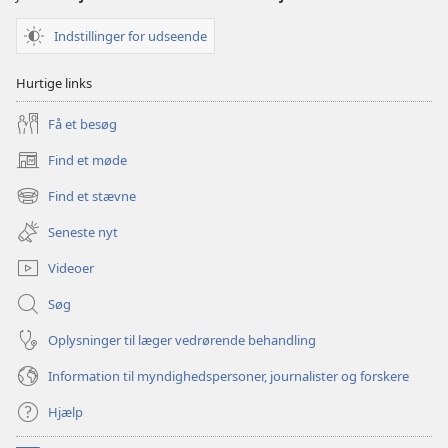
Indstillinger for udseende
Hurtige links
Få et besøg
Find et møde
(åbner
nyt
Find et stævne
(åbner
vindue)
nyt
Seneste nyt
vindue)
Videoer
Søg
Oplysninger til læger vedrørende behandling
Information til myndighedspersoner, journalister og forskere
Hjælp