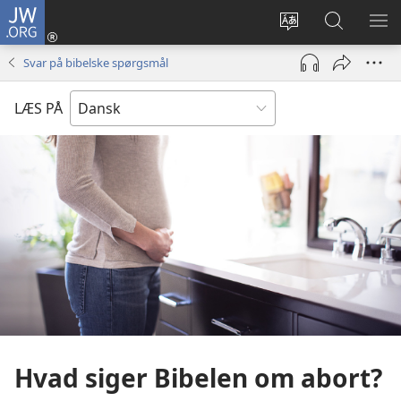
JW.ORG
Log
på
Vælg
Søg
VIS
(åbner
sprog
på
ME
Svar på bibelske spørgsmål
nyt
JW.ORG
vindue)
LÆS PÅ
Hvad siger Bibelen om abort?