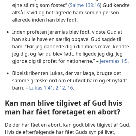
øjne så mig som foster.” (
Salme 139:16
) Gud kendte
altså David og betragtede ham som en person
allerede inden han blev født.
Inden profeten Jeremias blev født, vidste Gud at
han skulle have en særlig opgave. Gud sagde til
ham: “Før jeg dannede dig i din mors mave, kendte
jeg dig, og før du blev født, helligede jeg dig. Jeg
gjorde dig til profet for nationerne.” –
Jeremias 1:5
.
Bibelskribenten Lukas, der var læge, brugte det
samme græske ord om et ufødt barn og et nyfødt
barn. –
Lukas 1:41;
2:12,
16
.
Kan man blive tilgivet af Gud hvis
man har fået foretaget en abort?
De der har fået en abort, kan godt blive tilgivet af Gud.
Hvis de efterfølgende har fået Guds syn på livet,