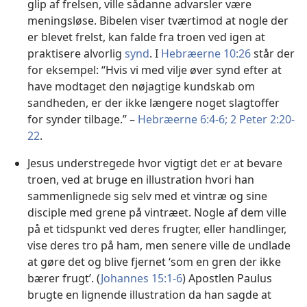
glip af frelsen, ville sådanne advarsler være
meningsløse. Bibelen viser tværtimod at nogle der
er blevet frelst, kan falde fra troen ved igen at
praktisere alvorlig
synd
. I
Hebræerne 10:26
står der
for eksempel: “Hvis vi med vilje øver synd efter at
have modtaget den nøjagtige kundskab om
sandheden, er der ikke længere noget slagtoffer
for synder tilbage.” –
Hebræerne 6:4-6;
2 Peter 2:20-
22
.
Jesus understregede hvor vigtigt det er at bevare
troen, ved at bruge en illustration hvori han
sammenlignede sig selv med et vintræ og sine
disciple med grene på vintræet. Nogle af dem ville
på et tidspunkt ved deres frugter, eller handlinger,
vise deres tro på ham, men senere ville de undlade
at gøre det og blive fjernet ‘som en gren der ikke
bærer frugt’. (
Johannes 15:1-6
) Apostlen Paulus
brugte en lignende illustration da han sagde at