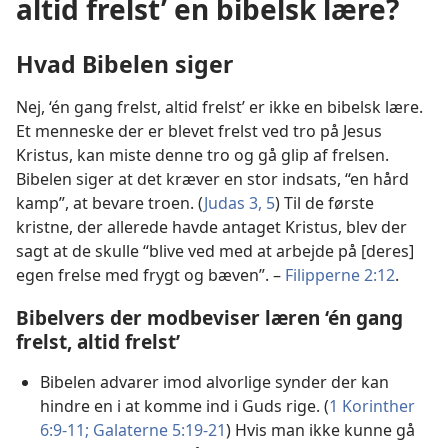
altid frelst’ en bibelsk lære?
Hvad Bibelen siger
Nej, ‘én gang frelst, altid frelst’ er ikke en bibelsk lære.
Et menneske der er blevet frelst ved tro på Jesus
Kristus, kan miste denne tro og gå glip af frelsen.
Bibelen siger at det kræver en stor indsats, “en hård
kamp”, at bevare troen. (
Judas 3,
5
) Til de første
kristne, der allerede havde antaget Kristus, blev der
sagt at de skulle “blive ved med at arbejde på [deres]
egen frelse med frygt og bæven”. –
Filipperne 2:12
.
Bibelvers der modbeviser læren ‘én gang
frelst, altid frelst’
Bibelen advarer imod alvorlige synder der kan
hindre en i at komme ind i Guds rige. (
1 Korinther
6:9-11;
Galaterne 5:19-21
) Hvis man ikke kunne gå