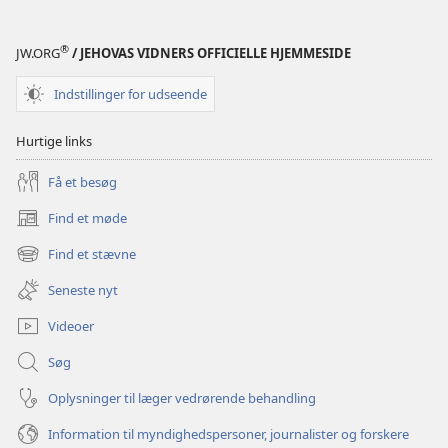
®
JW.ORG
/ JEHOVAS VIDNERS OFFICIELLE HJEMMESIDE
Indstillinger for udseende
Hurtige links
Få et besøg
Find et møde
(åbner
nyt
Find et stævne
(åbner
vindue)
nyt
Seneste nyt
vindue)
Videoer
Søg
Oplysninger til læger vedrørende behandling
Information til myndighedspersoner, journalister og forskere