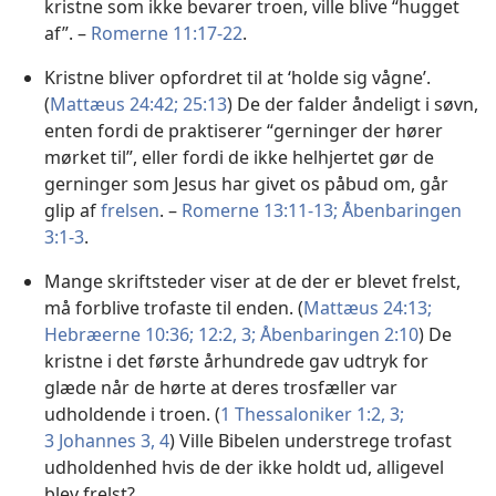
kristne som ikke bevarer troen, ville blive “hugget
af”. –
Romerne 11:17-22
.
Kristne bliver opfordret til at ‘holde sig vågne’.
(
Mattæus 24:42;
25:13
) De der falder åndeligt i søvn,
enten fordi de praktiserer “gerninger der hører
mørket til”, eller fordi de ikke helhjertet gør de
gerninger som Jesus har givet os påbud om, går
glip af
frelsen
. –
Romerne 13:11-13;
Åbenbaringen
3:1-3
.
Mange skriftsteder viser at de der er blevet frelst,
må forblive trofaste til enden. (
Mattæus 24:13;
Hebræerne 10:36;
12:2, 3;
Åbenbaringen 2:10
) De
kristne i det første århundrede gav udtryk for
glæde når de hørte at deres trosfæller var
udholdende i troen. (
1 Thessaloniker 1:2, 3;
3 Johannes 3, 4
) Ville Bibelen understrege trofast
udholdenhed hvis de der ikke holdt ud, alligevel
blev frelst?