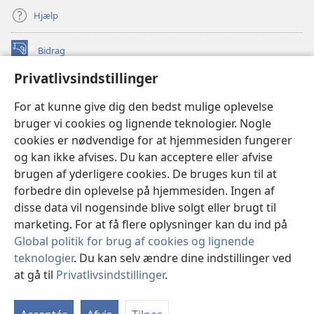
Hjælp
Bidrag
(åbner
nyt
Privatlivsindstillinger
vindue)
Watchtower ONLINE LIBRARY™
(åbner
For at kunne give dig den bedst mulige oplevelse
nyt
®
JW Hub
bruger vi cookies og lignende teknologier. Nogle
vindue)
(åbner
cookies er nødvendige for at hjemmesiden fungerer
nyt
®
JW Library
vindue)
og kan ikke afvises. Du kan acceptere eller afvise
brugen af yderligere cookies. De bruges kun til at
Watchtower Library
forbedre din oplevelse på hjemmesiden. Ingen af
disse data vil nogensinde blive solgt eller brugt til
marketing. For at få flere oplysninger kan du ind på
Global politik for brug af cookies og lignende
Copyright
© 2026 Watch Tower Bible and Tract Society of Pennsylvania.
teknologier
. Du kan selv ændre dine indstillinger ved
ANVENDELSESVILKÅR
|
PRIVATLIVSPOLITIK
|
at gå til
Privatlivsindstillinger
.
PRIVATLIVSINDSTILLINGER