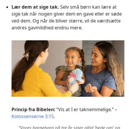
Lær dem at sige tak.
Selv små børn kan lære at
sige tak når nogen giver dem en gave eller er søde
ved dem. Og når de bliver større, vil de værdsætte
andres gavmildhed endnu mere.
Princip fra Bibelen:
“Vis at I er taknemmelige.” –
Kolossenserne 3:15
.
“Vores barnebarn på tre år siger altid ‘bede om’ og