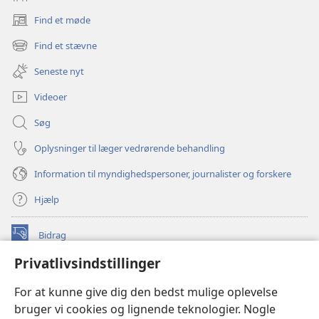
Find et møde
(åbner
nyt
Find et stævne
(åbner
vindue)
nyt
Seneste nyt
vindue)
Videoer
Søg
Oplysninger til læger vedrørende behandling
Information til myndighedspersoner, journalister og forskere
Hjælp
Bidrag
(åbner
nyt
Privatlivsindstillinger
vindue)
Watchtower ONLINE LIBRARY™
(åbner
For at kunne give dig den bedst mulige oplevelse
nyt
®
JW Hub
bruger vi cookies og lignende teknologier. Nogle
vindue)
(åbner