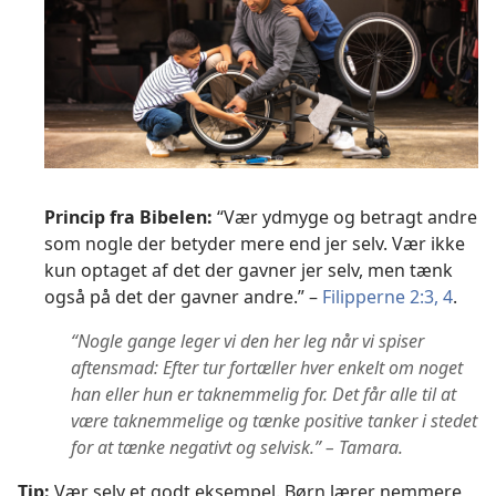
Princip fra Bibelen:
“Vær ydmyge og betragt andre
som nogle der betyder mere end jer selv. Vær ikke
kun optaget af det der gavner jer selv, men tænk
også på det der gavner andre.” –
Filipperne 2:3, 4
.
“Nogle gange leger vi den her leg når vi spiser
aftensmad: Efter tur fortæller hver enkelt om noget
han eller hun er taknemmelig for. Det får alle til at
være taknemmelige og tænke positive tanker i stedet
for at tænke negativt og selvisk.” – Tamara.
Tip:
Vær selv et godt eksempel. Børn lærer nemmere