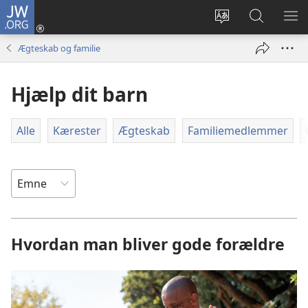
JW.ORG
Log
på
Vælg
Søg
VIS
(åbner
sprog
på
ME
Ægteskab og familie
nyt
JW.ORG
vindue)
Hjælp dit barn
Alle
Kærester
Ægteskab
Familiemedlemmer
Hvordan man bliver gode forældre