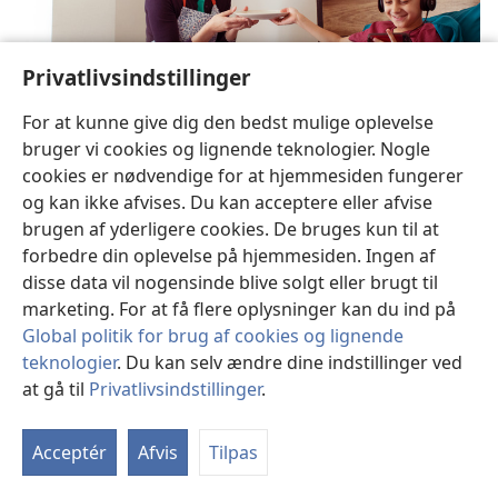
Privatlivsindstillinger
For at kunne give dig den bedst mulige oplevelse
bruger vi cookies og lignende teknologier. Nogle
Lær dine børn ydmyghed
cookies er nødvendige for at hjemmesiden fungerer
og kan ikke afvises. Du kan acceptere eller afvise
Lær dit barn ydmyghed uden at skade hans eller
brugen af yderligere cookies. De bruges kun til at
hendes selvværd.
forbedre din oplevelse på hjemmesiden. Ingen af
disse data vil nogensinde blive solgt eller brugt til
marketing. For at få flere oplysninger kan du ind på
Global politik for brug af cookies og lignende
teknologier
. Du kan selv ændre dine indstillinger ved
at gå til
Privatlivsindstillinger
.
Acceptér
Afvis
Tilpas