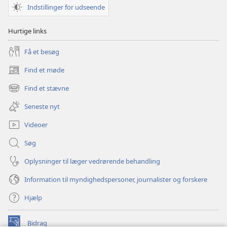
Indstillinger for udseende
Hurtige links
Få et besøg
Find et møde
(åbner
nyt
Find et stævne
(åbner
vindue)
nyt
Seneste nyt
vindue)
Videoer
Søg
Oplysninger til læger vedrørende behandling
Information til myndighedspersoner, journalister og forskere
Hjælp
Bidrag