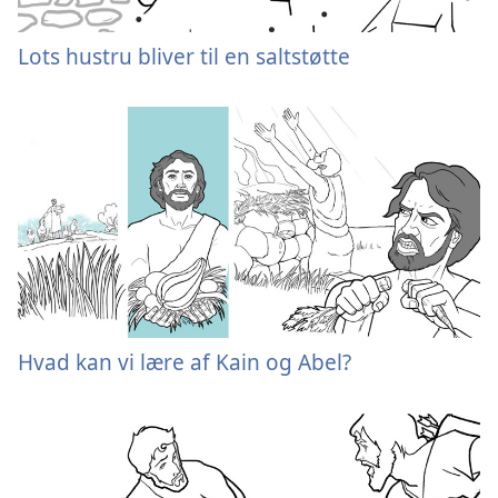
Lots hustru bliver til en saltstøtte
Hvad kan vi lære af Kain og Abel?