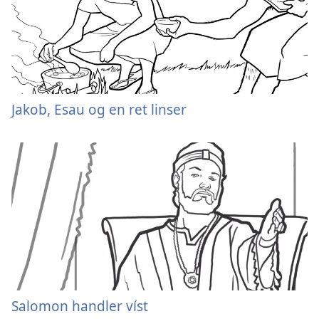
Jakob, Esau og en ret linser
Salomon handler víst