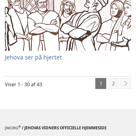
Jehova ser på hjertet
1
2
Viser 1 - 30 af 43
Næs
®
JW.ORG
/ JEHOVAS VIDNERS OFFICIELLE HJEMMESIDE