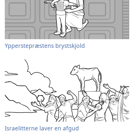
Ypperstepræstens brystskjold
Israelitterne laver en afgud