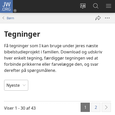
JW.ORG
Log
på
Vælg
Søg
VIS
(åbner
sprog
på
ME
Børn
nyt
JW.ORG
vindue)
Tegninger
Få tegninger som I kan bruge under jeres næste
bibelstudieprojekt i familien. Download og udskriv
hver enkelt tegning, færdiggør tegningen ved at
forbinde prikkerne eller farvelægge den, og svar
derefter på spørgsmålene.
SORTÉR
EFTER
1
2
Viser 1 - 30 af 43
Næs